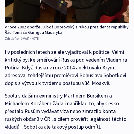
V roce 2002 obdržel Luboš Dobrovský z rukou prezidenta republiky
Řád Tomáše Garrigua Masaryka
Zdroj:
René Volfík/ČTK
I v posledních letech se ale vyjadřoval k politice. Velmi
kritický byl ke směřování Ruska pod vedením Vladimira
Putina. Když Rusko v roce 2014 anektovalo Krym,
adresoval tehdejšímu premiérovi Bohuslavu Sobotkovi
dopis s výzvou k tvrdému postupu vůči Moskvě.
Spolu s dalšími exministry Martinem Bursíkem a
Michaelem Kocábem žádali například to, aby Česko
přestalo Rusům vydávat víza nebo zmrazilo konta
ruských občanů v ČR „s cílem prověřit legálnost těchto
vkladů“. Sobotka ale takový postup odmítl.