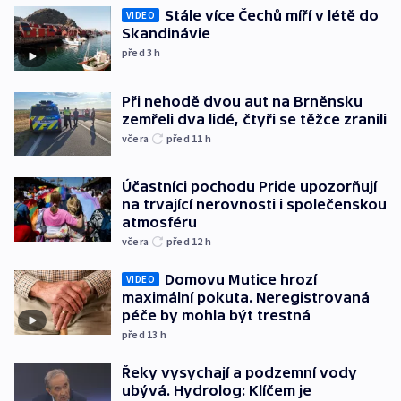
Stále více Čechů míří v létě do
VIDEO
Skandinávie
před 3
h
Při nehodě dvou aut na Brněnsku
zemřeli dva lidé, čtyři se těžce zranili
včera
před 11
h
Účastníci pochodu Pride upozorňují
na trvající nerovnosti i společenskou
atmosféru
včera
před 12
h
Domovu Mutice hrozí
VIDEO
maximální pokuta. Neregistrovaná
péče by mohla být trestná
před 13
h
Řeky vysychají a podzemní vody
ubývá. Hydrolog: Klíčem je