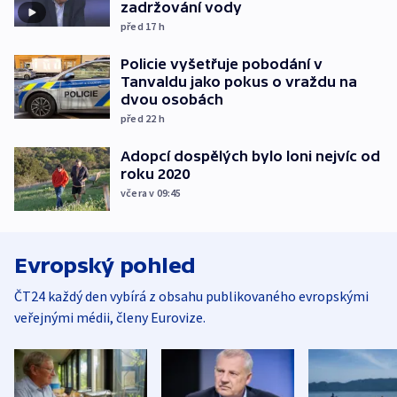
zadržování vody
před 17
h
Policie vyšetřuje pobodání v
Tanvaldu jako pokus o vraždu na
dvou osobách
před 22
h
Adopcí dospělých bylo loni nejvíc od
roku 2020
včera v 09:45
Evropský pohled
ČT24 každý den vybírá z obsahu publikovaného evropskými
veřejnými médii, členy Eurovize.