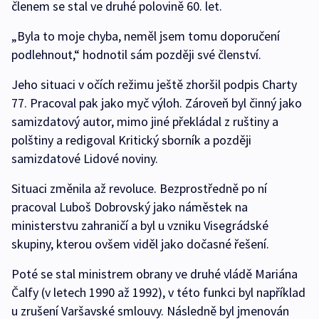
členem se stal ve druhé polovině 60. let.
„Byla to moje chyba, neměl jsem tomu doporučení
podlehnout,“ hodnotil sám později své členství.
Jeho situaci v očích režimu ještě zhoršil podpis Charty
77. Pracoval pak jako myč výloh. Zároveň byl činný jako
samizdatový autor, mimo jiné překládal z ruštiny a
polštiny a redigoval Kritický sborník a později
samizdatové Lidové noviny.
Situaci změnila až revoluce. Bezprostředně po ní
pracoval Luboš Dobrovský jako náměstek na
ministerstvu zahraničí a byl u vzniku Visegrádské
skupiny, kterou ovšem viděl jako dočasné řešení.
Poté se stal ministrem obrany ve druhé vládě Mariána
Čalfy (v letech 1990 až 1992), v této funkci byl například
u zrušení Varšavské smlouvy. Následně byl jmenován