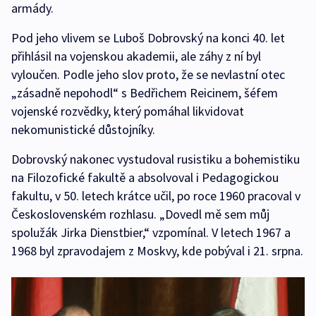
armády.
Pod jeho vlivem se Luboš Dobrovský na konci 40. let
přihlásil na vojenskou akademii, ale záhy z ní byl
vyloučen. Podle jeho slov proto, že se nevlastní otec
„zásadně nepohodl“ s Bedřichem Reicinem, šéfem
vojenské rozvědky, který pomáhal likvidovat
nekomunistické důstojníky.
Dobrovský nakonec vystudoval rusistiku a bohemistiku
na Filozofické fakultě a absolvoval i Pedagogickou
fakultu, v 50. letech krátce učil, po roce 1960 pracoval v
Československém rozhlasu. „Dovedl mě sem můj
spolužák Jirka Dienstbier,“ vzpomínal. V letech 1967 a
1968 byl zpravodajem z Moskvy, kde pobýval i 21. srpna.