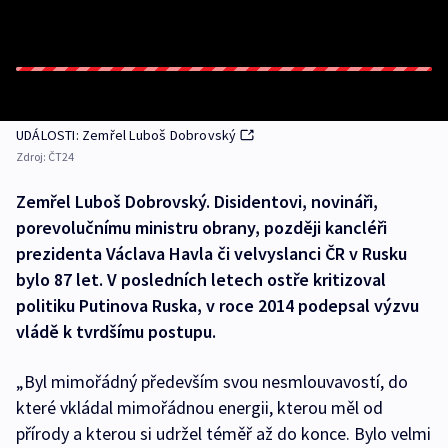
UDÁLOSTI: Zemřel Luboš Dobrovský
Zdroj:
ČT24
Zemřel Luboš Dobrovský. Disidentovi, novináři,
porevolučnímu ministru obrany, později kancléři
prezidenta Václava Havla či velvyslanci ČR v Rusku
bylo 87 let. V posledních letech ostře kritizoval
politiku Putinova Ruska, v roce 2014 podepsal výzvu
vládě k tvrdšímu postupu.
„Byl mimořádný především svou nesmlouvavostí, do
které vkládal mimořádnou energii, kterou měl od
přírody a kterou si udržel téměř až do konce. Bylo velmi