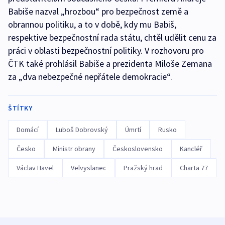
Babiše nazval „hrozbou“ pro bezpečnost země a
obrannou politiku, a to v době, kdy mu Babiš,
respektive bezpečnostní rada státu, chtěl udělit cenu za
práci v oblasti bezpečnostní politiky. V rozhovoru pro
ČTK také prohlásil Babiše a prezidenta Miloše Zemana
za „dva nebezpečné nepřátele demokracie“.
ŠTÍTKY
Domácí
Luboš Dobrovský
Úmrtí
Rusko
Česko
Ministr obrany
Československo
Kancléř
Václav Havel
Velvyslanec
Pražský hrad
Charta 77