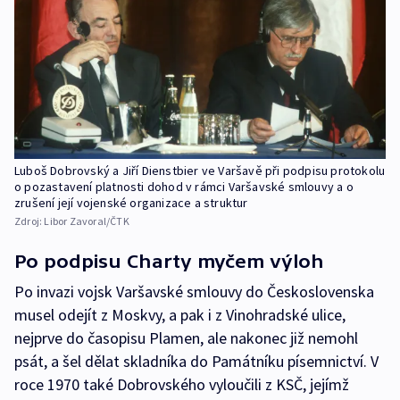
Luboš Dobrovský a Jiří Dienstbier ve Varšavě při podpisu protokolu
o pozastavení platnosti dohod v rámci Varšavské smlouvy a o
zrušení její vojenské organizace a struktur
Zdroj:
Libor Zavoral/ČTK
Po podpisu Charty myčem výloh
Po invazi vojsk Varšavské smlouvy do Československa
musel odejít z Moskvy, a pak i z Vinohradské ulice,
nejprve do časopisu Plamen, ale nakonec již nemohl
psát, a šel dělat skladníka do Památníku písemnictví. V
roce 1970 také Dobrovského vyloučili z KSČ, jejímž