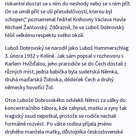
riskantní dostat se s ním do neshody nebo se s ním přít.
On se uměl přít se vší přesvědčivostí, kterou byl
schopen,“ poznamenal ředitel Knihovny Václava Havla
Michael Žantovský. Zdůraznil, že se Luboš Dobrovský
těšil velkému respektu svého okolí.
Luboš Dobrovský se narodil jako Luboš Hammerschlag
3. února 1932 v Kolíně. Jak sám popsal v rozhovoru s
Karlem Hvížďalou, jeho prarodiče se do Čech dostali z
různých míst, jedna babička byla sudetská Němka,
druhá maďarská Židovka, dědeček Čech a druhý
německy hovořící Žid.
Otce Luboše Dobrovského odvlekli Němci za války do
koncentračního tábora, kde zahynul, matku a syny tak
tragický osud nepotkal, protože se rodiče nechali
formálně rozvést. Po válce rodina přijala jméno
druhého manžela matky, důstojníka československé