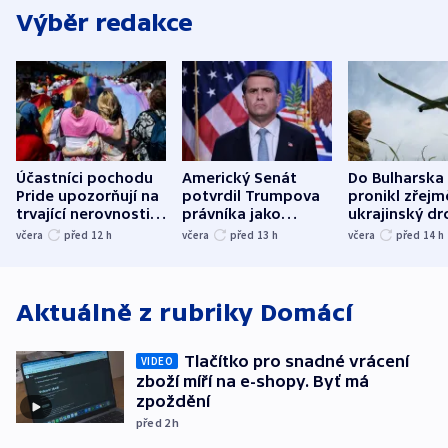
Výběr redakce
Účastníci pochodu
Americký Senát
Do Bulharska
Pride upozorňují na
potvrdil Trumpova
pronikl zřejm
trvající nerovnosti i
právníka jako
ukrajinský dr
společenskou
ministra
explodoval k
včera
před 12
h
včera
před 13
h
včera
před 14
h
atmosféru
spravedlnosti
od plynovod
Aktuálně z rubriky
Domácí
Tlačítko pro snadné vrácení
VIDEO
zboží míří na e-shopy. Byť má
zpoždění
před 2
h