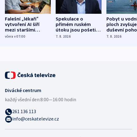
Falešní „lékaři“
Spekulace o
Pobyt u vodn
vytvoření AI šíří
přímém ruském
ploch zvyšuje
mezi staršími
útoku jsou pošetilé,
duševní poho
Poláky nebezpečné
míní estonský
ukázala
včera v 07:00
7. 8. 2026
7. 8. 2026
zdravotní rady
bezpečnostní
mezinárodní 
expert
Divácké centrum
každý všední den:
8:00—16:00 hodin
261 136 113
info@ceskatelevize.cz