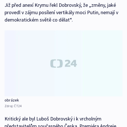
Již před anexí Krymu řekl Dobrovský, že „změny, jaké
provedl v zájmu posílení vertikály moci Putin, nemají v
demokratickém světě co dělat“.
obrázek
Zdroj:
ČT24
Kritický ale byl Luboš Dobrovský i k vrcholným
představitelům současného Česka. Premiéra Andreje