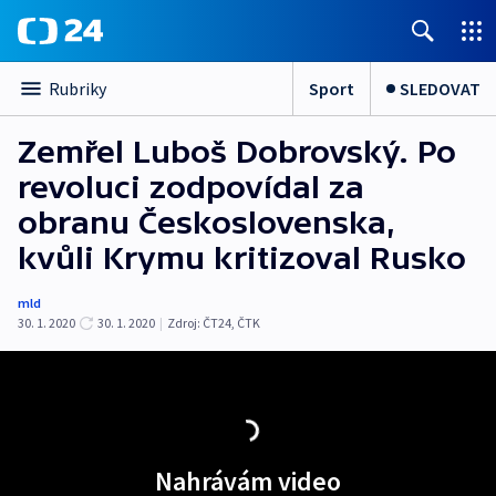
Sport
SLEDOVAT
Rubriky
Zemřel Luboš Dobrovský. Po
revoluci zodpovídal za
obranu Československa,
kvůli Krymu kritizoval Rusko
mld
30. 1. 2020
30. 1. 2020
|
Zdroj:
ČT24
,
ČTK
Nahrávám video