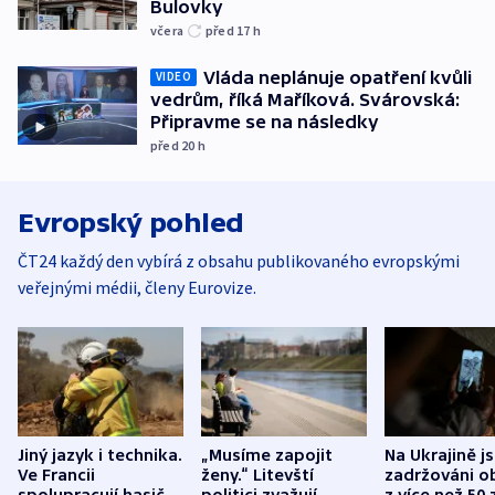
Bulovky
včera
před 17
h
Vláda neplánuje opatření kvůli
VIDEO
vedrům, říká Maříková. Svárovská:
Připravme se na následky
před 20
h
Evropský pohled
ČT24 každý den vybírá z obsahu publikovaného evropskými
veřejnými médii, členy Eurovize.
Jiný jazyk i technika.
„Musíme zapojit
Na Ukrajině j
Ve Francii
ženy.“ Litevští
zadržováni o
spolupracují hasiči z
politici zvažují
z více než 50 