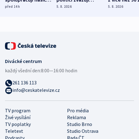
různých zemí
dohodu o
Bojovali na s
před 14
h
5. 8. 2026
5. 8. 2026
demografii
Ruska
Divácké centrum
každý všední den:
8:00—16:00 hodin
261 136 113
info@ceskatelevize.cz
TV program
Pro média
Živé vysílání
Reklama
TV poplatky
Studio Brno
Teletext
Studio Ostrava
Podcasty
Rada ČT