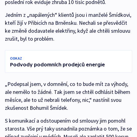
poslední rok eviduje zhruba 10 tisíc podnětů.
Jedním z „napálených“ klientů jsou i manželé Šmídkovi,
kteří žijí v Přibicích na Brněnsku. Nechali se přesvědčit
ke změně dodavatele elektřiny, když ale chtěli smlouvu
zrušit, byl to problém.
ODKAZ
Podvody podomních prodejců energie
„Podepsal jsem, v domnění, co to bude mít za výhody,
ale nemělo to žádné. Tak jsem se chtěl odhlásit během
měsíce, ale to už nebrali telefony, nic,“ nastínil svou
zkušenost Bohumil Šmídek.
S komunikací a odstoupením od smlouvy jim pomohl
starosta. Vše prý taky usnadnila poznámka o tom, že se
případ zveřejní v médiích. Museli ale zaplatit 500 korun