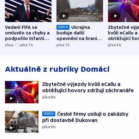
Vedení FIFA se
Ukrajina
Zbytečné výj
VIDEO
omluvilo za chyby a
buduje další
kvůli eCallu a
podpořilo Infantina.
opevnění na hranici
obtěžující ho
UEFA trvá na
s Běloruskem
zdržují záchr
včera
před 7
h
před 7
h
před 8
h
bojkotu
Aktuálně z rubriky
Domácí
Zbytečné výjezdy kvůli eCallu a
obtěžující hovory zdržují záchranáře
před 8
h
České firmy usilují o zakázky
VIDEO
při dostavbě Dukovan
před 9
h