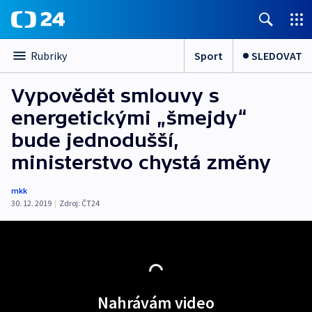
Sport
SLEDOVAT
Rubriky
Vypovědět smlouvy s
energetickými „šmejdy“
bude jednodušší,
ministerstvo chystá změny
mkk
30. 12. 2019
|
Zdroj:
ČT24
Nahrávám video