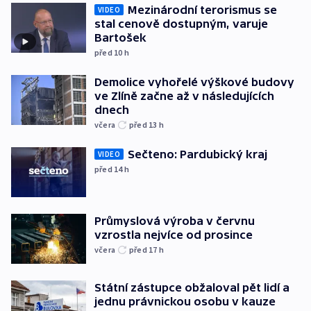
Mezinárodní terorismus se
VIDEO
stal cenově dostupným, varuje
Bartošek
před 10
h
Demolice vyhořelé výškové budovy
ve Zlíně začne až v následujících
dnech
včera
před 13
h
Sečteno: Pardubický kraj
VIDEO
před 14
h
Průmyslová výroba v červnu
vzrostla nejvíce od prosince
včera
před 17
h
Státní zástupce obžaloval pět lidí a
jednu právnickou osobu v kauze