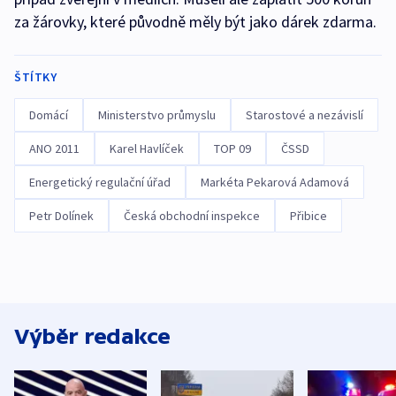
za žárovky, které původně měly být jako dárek zdarma.
ŠTÍTKY
Domácí
Ministerstvo průmyslu
Starostové a nezávislí
ANO 2011
Karel Havlíček
TOP 09
ČSSD
Energetický regulační úřad
Markéta Pekarová Adamová
Petr Dolínek
Česká obchodní inspekce
Přibice
Výběr redakce