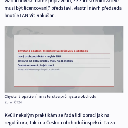
vládní novela máme připraveno, že zprostředkovatelé
musí být licencovaní,“ představil vlastní návrh předseda
hnutí STAN Vít Rakušan.
Chystaná opatření ministerstva průmyslu a obchodu
Zdroj:
ČT24
Kvůli nekalým praktikám se řada lidí obrací jak na
regulátora, tak i na Českou obchodní inspekci. Ta za