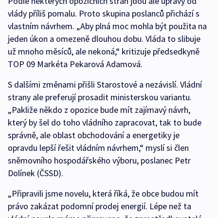
Podle některých opozičních stran jdou ale úpravy od
vlády příliš pomalu. Proto skupina poslanců přichází s
vlastním návrhem. „Aby plná moc mohla být použita na
jeden úkon a omezeně dlouhou dobu. Vláda to slibuje
už mnoho měsíců, ale nekoná,“ kritizuje předsedkyně
TOP 09 Markéta Pekarová Adamová.
S dalšími změnami přišli Starostové a nezávislí. Vládní
strany ale preferují prosadit ministerskou variantu.
„Pakliže někdo z opozice bude mít zajímavý návrh,
který by šel do toho vládního zapracovat, tak to bude
správně, ale oblast obchodování a energetiky je
opravdu lepší řešit vládním návrhem,“ myslí si člen
sněmovního hospodářského výboru, poslanec Petr
Dolínek (ČSSD).
„Připravili jsme novelu, která říká, že obce budou mít
právo zakázat podomní prodej energií. Lépe než ta