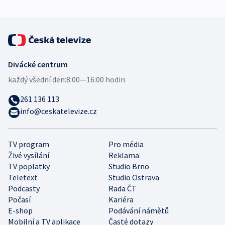
Divácké centrum
každý všední den:
8:00—16:00 hodin
261 136 113
info@ceskatelevize.cz
TV program
Pro média
Živé vysílání
Reklama
TV poplatky
Studio Brno
Teletext
Studio Ostrava
Podcasty
Rada ČT
Počasí
Kariéra
E-shop
Podávání námětů
Mobilní a TV aplikace
Časté dotazy