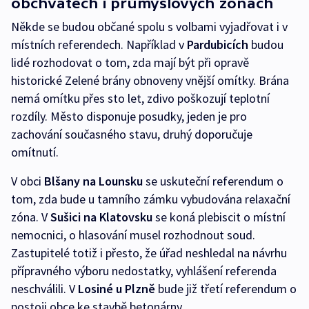
obchvatech i průmyslových zónách
Někde se budou občané spolu s volbami vyjadřovat i v
místních referendech. Například v
Pardubicích
budou
lidé rozhodovat o tom, zda mají být při opravě
historické Zelené brány obnoveny vnější omítky. Brána
nemá omítku přes sto let, zdivo poškozují teplotní
rozdíly. Město disponuje posudky, jeden je pro
zachování současného stavu, druhý doporučuje
omítnutí.
V obci
Blšany na Lounsku
se uskuteční referendum o
tom, zda bude u tamního zámku vybudována relaxační
zóna. V
Sušici na Klatovsku
se koná plebiscit o místní
nemocnici, o hlasování musel rozhodnout soud.
Zastupitelé totiž i přesto, že úřad neshledal na návrhu
přípravného výboru nedostatky, vyhlášení referenda
neschválili. V
Losiné u Plzně
bude již třetí referendum o
postoji obce ke stavbě betonárny.