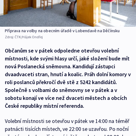
Příprava na volby na obecním úřadě v Lobendavě na Děčínsku
Zdroj:
ČTK/Hájek Ondřej
Občanům se v pátek odpoledne otevřou volební
místnosti, kde svými hlasy určí, jaké složení bude mít
nová Poslanecká sněmovna. Kandidují zástupci
dvaadvaceti stran, hnutí a koalic. Práh dolní komory v
roli poslanců překročí dvě stě z 5242 kandidátů.
Společně s volbami do sněmovny se v pátek a v
sobotu konají ve více než dvaceti městech a obcích
České republiky místní referenda.
Volební místnosti se otevřou v pátek ve 14:00 na téměř
patnácti tisících místech, ve 22:00 se uzavřou. Po noční