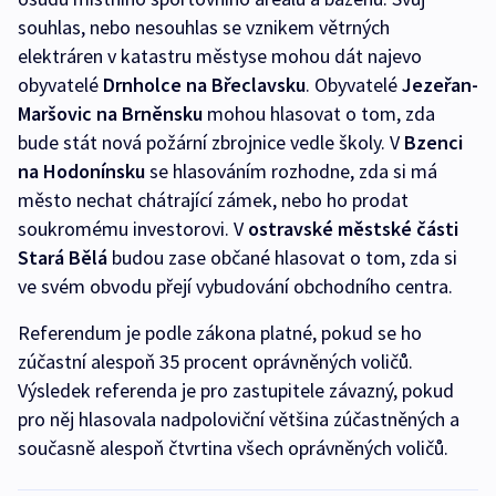
souhlas, nebo nesouhlas se vznikem větrných
elektráren v katastru městyse mohou dát najevo
obyvatelé
Drnholce na Břeclavsku
. Obyvatelé
Jezeřan-
Maršovic na Brněnsku
mohou hlasovat o tom, zda
bude stát nová požární zbrojnice vedle školy. V
Bzenci
na Hodonínsku
se hlasováním rozhodne, zda si má
město nechat chátrající zámek, nebo ho prodat
soukromému investorovi. V
ostravské městské části
Stará Bělá
budou zase občané hlasovat o tom, zda si
ve svém obvodu přejí vybudování obchodního centra.
Referendum je podle zákona platné, pokud se ho
zúčastní alespoň 35 procent oprávněných voličů.
Výsledek referenda je pro zastupitele závazný, pokud
pro něj hlasovala nadpoloviční většina zúčastněných a
současně alespoň čtvrtina všech oprávněných voličů.