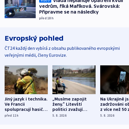
Vláda neplánuje opatření kvůli
VIDEO
vedrům, říká Maříková. Svárovská:
Připravme se na následky
před 18
h
Evropský pohled
ČT24 každý den vybírá z obsahu publikovaného evropskými
veřejnými médii, členy Eurovize.
Jiný jazyk i technika.
„Musíme zapojit
Na Ukrajině j
Ve Francii
ženy.“ Litevští
zadržováni o
spolupracují hasiči z
politici zvažují
z více než 50 
různých zemí
dohodu o
Bojovali na s
před 12
h
5. 8. 2026
5. 8. 2026
demografii
Ruska