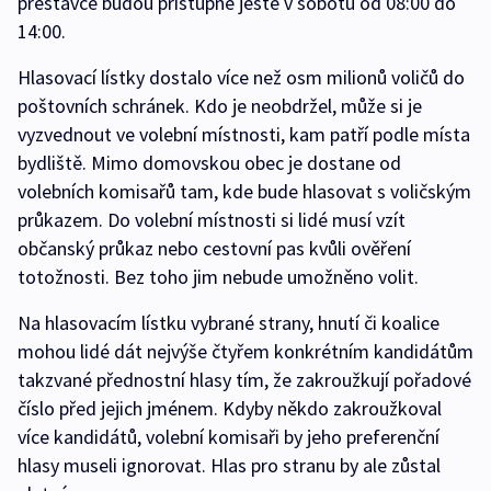
přestávce budou přístupné ještě v sobotu od 08:00 do
14:00.
Hlasovací lístky dostalo více než osm milionů voličů do
poštovních schránek. Kdo je neobdržel, může si je
vyzvednout ve volební místnosti, kam patří podle místa
bydliště. Mimo domovskou obec je dostane od
volebních komisařů tam, kde bude hlasovat s voličským
průkazem. Do volební místnosti si lidé musí vzít
občanský průkaz nebo cestovní pas kvůli ověření
totožnosti. Bez toho jim nebude umožněno volit.
Na hlasovacím lístku vybrané strany, hnutí či koalice
mohou lidé dát nejvýše čtyřem konkrétním kandidátům
takzvané přednostní hlasy tím, že zakroužkují pořadové
číslo před jejich jménem. Kdyby někdo zakroužkoval
více kandidátů, volební komisaři by jeho preferenční
hlasy museli ignorovat. Hlas pro stranu by ale zůstal