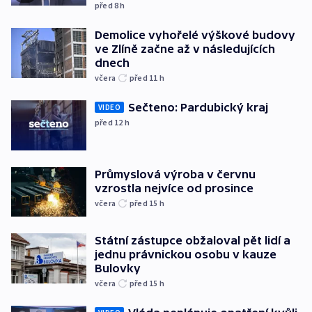
před 8
h
Demolice vyhořelé výškové budovy
ve Zlíně začne až v následujících
dnech
včera
před 11
h
Sečteno: Pardubický kraj
VIDEO
před 12
h
Průmyslová výroba v červnu
vzrostla nejvíce od prosince
včera
před 15
h
Státní zástupce obžaloval pět lidí a
jednu právnickou osobu v kauze
Bulovky
včera
před 15
h