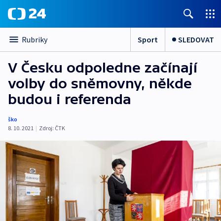
Sport
SLEDOVAT
Rubriky
V Česku odpoledne začínají
volby do sněmovny, někde
budou i referenda
ško
8. 10. 2021
|
Zdroj:
ČTK