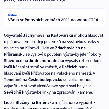
ODKAZ
Vše o sněmovních volbách 2021 na webu ČT24
Obyvatelé
Jáchymova na Karlovarsku
mohou hlasovat
o plánovaném prodeji pozemků na výstavbu stezky v
oblacích na Klínovci. Lidé ve
Zduchovicích na
Příbramsku
se vysloví k povolení výstavby jelení obory.
Slavonice na Jindřichohradecku
vypsaly referendum
kvůli kácení stromů ve městě, v
Dačicích
bude
hlasování kvůli křižovatce na Palackého náměstí. V
Temelíně na Českobudějovicku
se voliči mohou
vyjádřit ke stavbě víceúčelové sportovní haly a v
Ševětíně
k výstavbě linky na zpracování kamene.
Lidé z
Blučiny na Brněnsku
mají šanci se vyjádřit k
osudu místního sportovního areálu a bazénu. Svůj