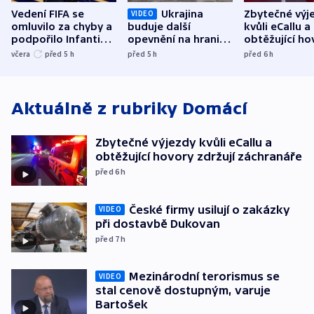
Vedení FIFA se
Ukrajina
Zbytečné výj
VIDEO
omluvilo za chyby a
buduje další
kvůli eCallu a
podpořilo Infantina.
opevnění na hranici
obtěžující ho
UEFA trvá na
s Běloruskem
zdržují záchr
včera
před 5
h
před 5
h
před 6
h
bojkotu
Aktuálně z rubriky
Domácí
Zbytečné výjezdy kvůli eCallu a
obtěžující hovory zdržují záchranáře
před 6
h
České firmy usilují o zakázky
VIDEO
při dostavbě Dukovan
před 7
h
Mezinárodní terorismus se
VIDEO
stal cenově dostupným, varuje
Bartošek