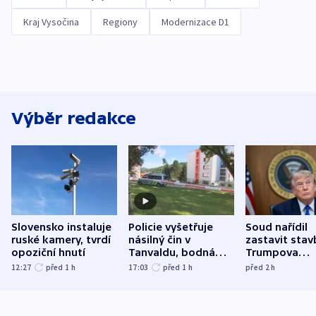
Kraj Vysočina
Regiony
Modernizace D1
Výběr redakce
Slovensko instaluje
Policie vyšetřuje
Soud nařídil
ruské kamery, tvrdí
násilný čin v
zastavit stav
opoziční hnutí
Tanvaldu, bodná
Trumpova
zranění při něm
tanečního sá
12:27
před 1
h
17:03
před 1
h
před 2
h
utrpěli tři lidé