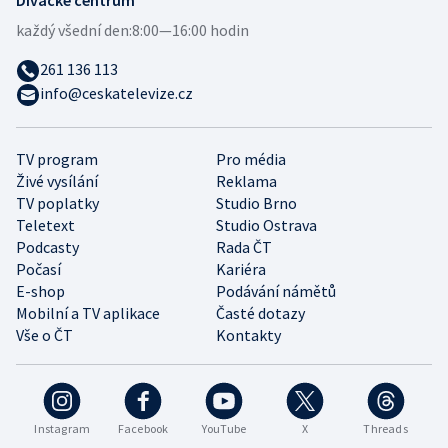
Divácké centrum
každý všední den:
8:00—16:00 hodin
261 136 113
info@ceskatelevize.cz
TV program
Pro média
Živé vysílání
Reklama
TV poplatky
Studio Brno
Teletext
Studio Ostrava
Podcasty
Rada ČT
Počasí
Kariéra
E-shop
Podávání námětů
Mobilní a TV aplikace
Časté dotazy
Vše o ČT
Kontakty
Instagram
Facebook
YouTube
X
Threads