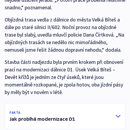
snadno,“ poznamenal.
Objízdná trasa vedla z dálnice do města Velká Bíteš a
dále po staré silnici II/602. Noční provoz na objízdné
trase byl slabý, uvedla mluvčí policie Dana Čírtková. „Na
objízdných trasách se nedělo nic mimořádného,
nemuseli jsme řešit žádnou dopravní nehodu,“ dodala.
Stavba části nadjezdu byla prvním krokem při obnovení
prací na modernizaci dálnice D1. Úsek Velká Bíteš –
Devět křížů je jedním ze čtyř úseků, které jsou
momentálně rozkopané, je zpola hotov, oba jízdní pásy
by měly být v novém v létě.
FAKTA
Jak probíhá modernizace D1