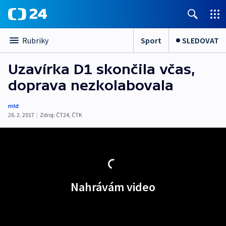
Sport
SLEDOVAT
Rubriky
Uzavírka D1 skončila včas,
doprava nezkolabovala
mld
26. 2. 2017
|
Zdroj:
ČT24
,
ČTK
Nahrávám video