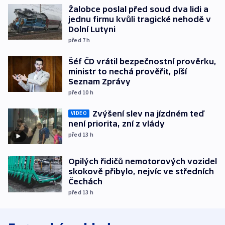
Žalobce poslal před soud dva lidi a
jednu firmu kvůli tragické nehodě v
Dolní Lutyni
před 7
h
Šéf ČD vrátil bezpečnostní prověrku,
ministr to nechá prověřit, píší
Seznam Zprávy
před 10
h
Zvýšení slev na jízdném teď
VIDEO
není priorita, zní z vlády
před 13
h
Opilých řidičů nemotorových vozidel
skokově přibylo, nejvíc ve středních
Čechách
před 13
h