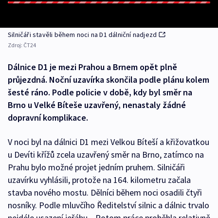
Silničáři stavěli během noci na D1 dálniční nadjezd
Zdroj:
ČT24
Dálnice D1 je mezi Prahou a Brnem opět plně
průjezdná. Noční uzavírka skončila podle plánu kolem
šesté ráno. Podle policie v době, kdy byl směr na
Brno u Velké Bíteše uzavřený, nenastaly žádné
dopravní komplikace.
V noci byl na dálnici D1 mezi Velkou Bíteší a křižovatkou
u Devíti křížů zcela uzavřený směr na Brno, zatímco na
Prahu bylo možné projet jedním pruhem. Silničáři
uzavírku vyhlásili, protože na 164. kilometru začala
stavba nového mostu. Dělníci během noci osadili čtyři
nosníky. Podle mluvčího Ředitelství silnic a dálnic trvalo
nejdéle usazení jeřábu. „Potom práce proběhla relativně