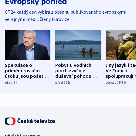
Evropský pohled
ČT24 každý den vybírá z obsahu publikovaného evropskými
veřejnými médii, členy Eurovize.
Spekulace o
Pobyt u vodních
Jiný jazyk i t
přímém ruském
ploch zvyšuje
Ve Francii
útoku jsou pošetilé,
duševní pohodu,
spolupracují h
míní estonský
ukázala
různých zemí
před 2
h
před 12
h
včera v 15:30
bezpečnostní
mezinárodní studie
expert