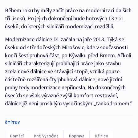
Během roku by měly začít práce na modernizaci dalších
tří úseků. Po jejich dokončení bude hotových 13 z 21
úseků, do kterých silničáři modernizaci rozdělili.
Modernizace dálnice D1 začala na jaře 2013. Týká se
úseku od středočeských Mirošovic, kde v současnosti
končí šestipruhová část, po Kývalku před Brnem. Ačkoli
silničáři charakterizují probíhající práce jako stavbu
zcela nové dálnice ve stávající stopě, vzniká pouze
částečně rozšířená čtyřphuhová dálnice, nové jízdní
pruhy tedy modernizace nepřinesla. Na dokončených
úsecích se však výrazně zvýšil komfort cestování,
dálnice již není proslulým vysočinským „tankodromem“.
ŠTÍTKY
Domácí
Kraj Vysočina
Doprava
Dálnice