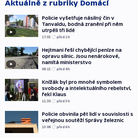
Aktuálně z rubriky
Domácí
Policie vyšetřuje násilný čin v
Tanvaldu, bodná zranění při něm
utrpěli tři lidé
17:03
před 1
h
Hejtmani řeší chybějící peníze na
opravu silnic. Jsou nenárokové,
namítá ministerstvo
09:15
před 4
h
Knížák byl pro mnohé symbolem
svobody a intelektuálního rebelství,
řekl Klaus
11:30
před 5
h
Policie obvinila pět lidí v souvislosti s
veřejnou soutěží Správy železnic
13:08
před 6
h