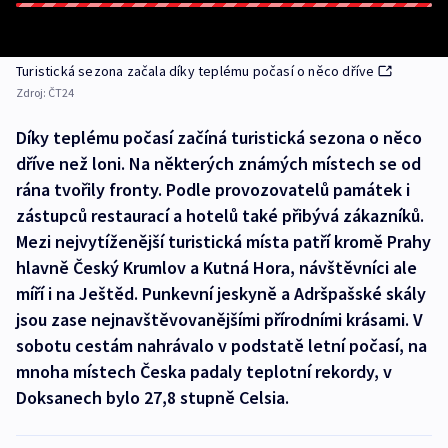
Turistická sezona začala díky teplému počasí o něco dříve
Zdroj:
ČT24
Díky teplému počasí začíná turistická sezona o něco
dříve než loni. Na některých známých místech se od
rána tvořily fronty. Podle provozovatelů památek i
zástupců restaurací a hotelů také přibývá zákazníků.
Mezi nejvytíženější turistická místa patří kromě Prahy
hlavně Český Krumlov a Kutná Hora, návštěvníci ale
míří i na Ještěd. Punkevní jeskyně a Adršpašské skály
jsou zase nejnavštěvovanějšími přírodními krásami. V
sobotu cestám nahrávalo v podstatě letní počasí, na
mnoha místech Česka padaly teplotní rekordy, v
Doksanech bylo 27,8 stupně Celsia.