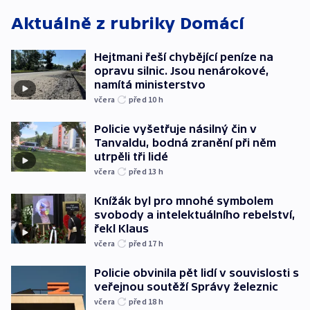
Aktuálně z rubriky
Domácí
Hejtmani řeší chybějící peníze na
opravu silnic. Jsou nenárokové,
namítá ministerstvo
včera
před 10
h
Policie vyšetřuje násilný čin v
Tanvaldu, bodná zranění při něm
utrpěli tři lidé
včera
před 13
h
Knížák byl pro mnohé symbolem
svobody a intelektuálního rebelství,
řekl Klaus
včera
před 17
h
Policie obvinila pět lidí v souvislosti s
veřejnou soutěží Správy železnic
včera
před 18
h