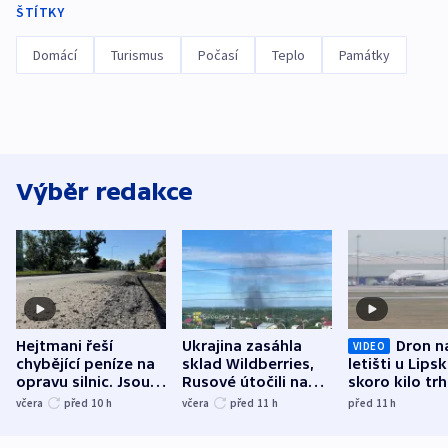
ŠTÍTKY
Domácí
Turismus
Počasí
Teplo
Památky
Výběr redakce
Hejtmani řeší
Ukrajina zasáhla
Dron n
VIDEO
chybějící peníze na
sklad Wildberries,
letišti u Lips
opravu silnic. Jsou
Rusové útočili na
skoro kilo trh
nenárokové, namítá
trh, hasiče či
indicie ukazuj
včera
před 10
h
včera
před 11
h
před 11
h
ministerstvo
stadion
Rusko