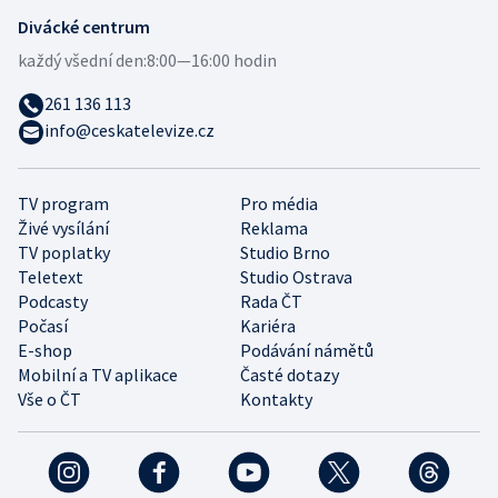
Divácké centrum
každý všední den:
8:00—16:00 hodin
261 136 113
info@ceskatelevize.cz
TV program
Pro média
Živé vysílání
Reklama
TV poplatky
Studio Brno
Teletext
Studio Ostrava
Podcasty
Rada ČT
Počasí
Kariéra
E-shop
Podávání námětů
Mobilní a TV aplikace
Časté dotazy
Vše o ČT
Kontakty