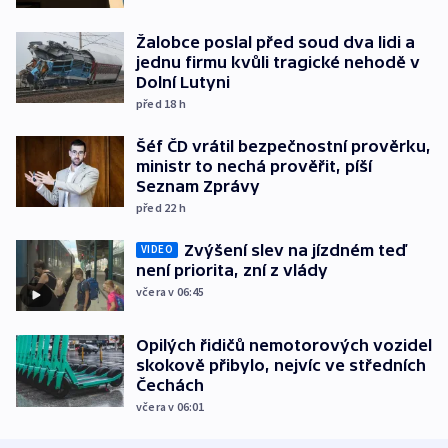
Žalobce poslal před soud dva lidi a
jednu firmu kvůli tragické nehodě v
Dolní Lutyni
před 18
h
Šéf ČD vrátil bezpečnostní prověrku,
ministr to nechá prověřit, píší
Seznam Zprávy
před 22
h
Zvýšení slev na jízdném teď
VIDEO
není priorita, zní z vlády
včera v 06:45
Opilých řidičů nemotorových vozidel
skokově přibylo, nejvíc ve středních
Čechách
včera v 06:01