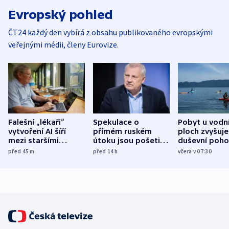
Evropský pohled
ČT24 každý den vybírá z obsahu publikovaného evropskými
veřejnými médii, členy Eurovize.
Falešní „lékaři“
Spekulace o
Pobyt u vodn
vytvoření AI šíří
přímém ruském
ploch zvyšuje
mezi staršími
útoku jsou pošetilé,
duševní poho
Poláky nebezpečné
míní estonský
ukázala
před 45
m
před 14
h
včera v 07:30
zdravotní rady
bezpečnostní
mezinárodní 
expert