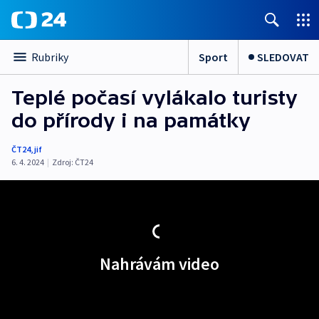
Sport
SLEDOVAT
Rubriky
Teplé počasí vylákalo turisty
do přírody i na památky
ČT24
,
jif
6. 4. 2024
|
Zdroj:
ČT24
Nahrávám video