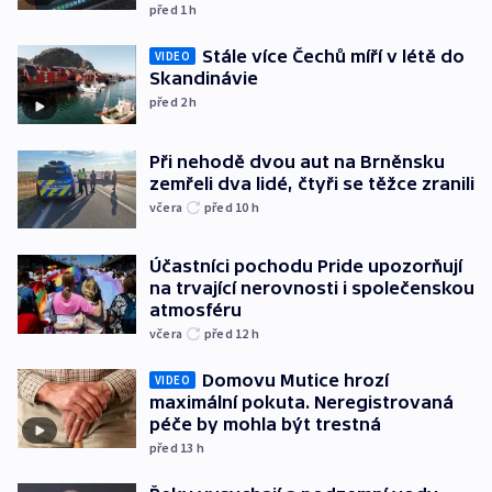
před 1
h
Stále více Čechů míří v létě do
VIDEO
Skandinávie
před 2
h
Při nehodě dvou aut na Brněnsku
zemřeli dva lidé, čtyři se těžce zranili
včera
před 10
h
Účastníci pochodu Pride upozorňují
na trvající nerovnosti i společenskou
atmosféru
včera
před 12
h
Domovu Mutice hrozí
VIDEO
maximální pokuta. Neregistrovaná
péče by mohla být trestná
před 13
h