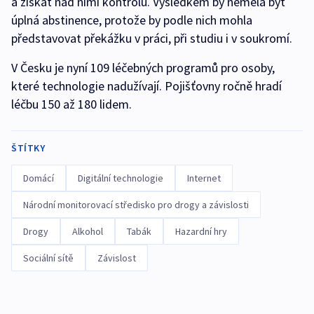
a získat nad nimi kontrolu. Výsledkem by neměla být
úplná abstinence, protože by podle nich mohla
představovat překážku v práci, při studiu i v soukromí.
V Česku je nyní 109 léčebných programů pro osoby,
které technologie nadužívají. Pojišťovny ročně hradí
léčbu 150 až 180 lidem.
ŠTÍTKY
Domácí
Digitální technologie
Internet
Národní monitorovací středisko pro drogy a závislosti
Drogy
Alkohol
Tabák
Hazardní hry
Sociální sítě
Závislost