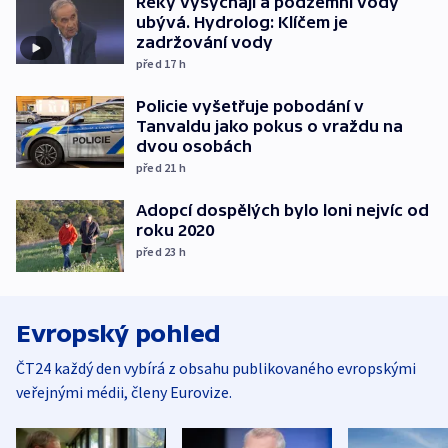
Řeky vysychají a podzemní vody
ubývá. Hydrolog: Klíčem je
zadržování vody
před 17
h
Policie vyšetřuje pobodání v
Tanvaldu jako pokus o vraždu na
dvou osobách
před 21
h
Adopcí dospělých bylo loni nejvíc od
roku 2020
před 23
h
Evropský pohled
ČT24 každý den vybírá z obsahu publikovaného evropskými
veřejnými médii, členy Eurovize.