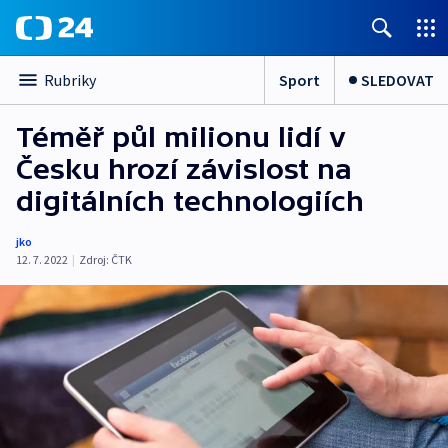
Sport
SLEDOVAT
Rubriky
Téměř půl milionu lidí v
Česku hrozí závislost na
digitálních technologiích
jko
12. 7. 2022
|
Zdroj:
ČTK