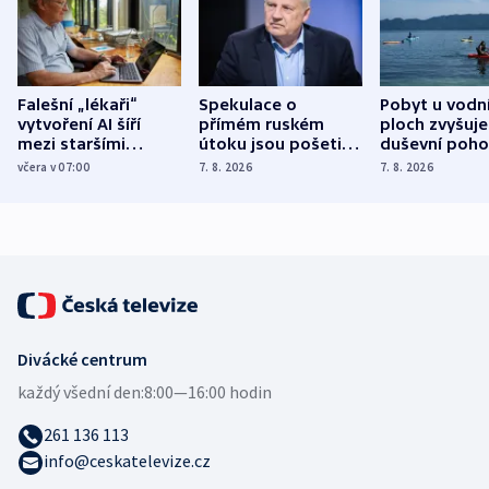
Falešní „lékaři“
Spekulace o
Pobyt u vodn
vytvoření AI šíří
přímém ruském
ploch zvyšuje
mezi staršími
útoku jsou pošetilé,
duševní poho
Poláky nebezpečné
míní estonský
ukázala
včera v 07:00
7. 8. 2026
7. 8. 2026
zdravotní rady
bezpečnostní
mezinárodní 
expert
Divácké centrum
každý všední den:
8:00—16:00 hodin
261 136 113
info@ceskatelevize.cz