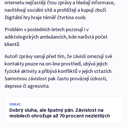
internetu nejčastěji čtou zprávy a hledají informace,
navštěvují sociální sítě a prohlížejí a kupují zboží.
Digitální hry hraje téměř čtvrtina osob.
Problém v posledních letech pozorují i v
adiktologických ambulancích, kde narůstá počet
klientů.
Autoři zprávy varují před tím, že závislí omezují své
kontakty pouze na on-line prostředí, ubývá jejich
fyzické aktivity a přibývá konfliktů v jejich vztazích.
Samotnou závislost pak často provázejí úzkosti,
deprese či agresivita.
ODKAZ
Dobrý sluha, ale špatný pán. Závislost na
mobilech ohrožuje až 70 procent nezletilých