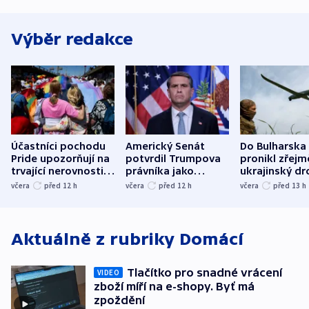
Výběr redakce
Účastníci pochodu
Americký Senát
Do Bulharska
Pride upozorňují na
potvrdil Trumpova
pronikl zřejm
trvající nerovnosti i
právníka jako
ukrajinský dr
společenskou
ministra
explodoval k
včera
před 12
h
včera
před 12
h
včera
před 13
h
atmosféru
spravedlnosti
od plynovod
Aktuálně z rubriky
Domácí
Tlačítko pro snadné vrácení
VIDEO
zboží míří na e-shopy. Byť má
zpoždění