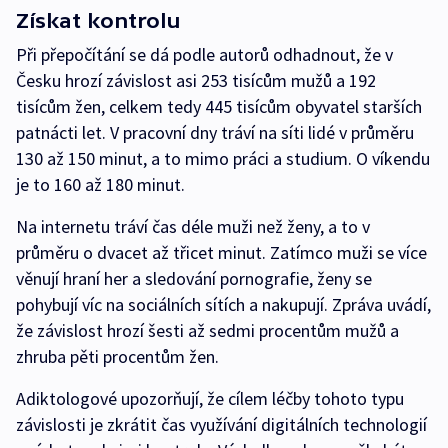
Získat kontrolu
Při přepočítání se dá podle autorů odhadnout, že v
Česku hrozí závislost asi 253 tisícům mužů a 192
tisícům žen, celkem tedy 445 tisícům obyvatel starších
patnácti let. V pracovní dny tráví na síti lidé v průměru
130 až 150 minut, a to mimo práci a studium. O víkendu
je to 160 až 180 minut.
Na internetu tráví čas déle muži než ženy, a to v
průměru o dvacet až třicet minut. Zatímco muži se více
věnují hraní her a sledování pornografie, ženy se
pohybují víc na sociálních sítích a nakupují. Zpráva uvádí,
že závislost hrozí šesti až sedmi procentům mužů a
zhruba pěti procentům žen.
Adiktologové upozorňují, že cílem léčby tohoto typu
závislosti je zkrátit čas využívání digitálních technologií