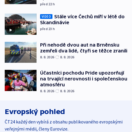
před 22
h
Stále více Čechů míří v létě do
VIDEO
Skandinávie
před 23
h
Při nehodě dvou aut na Brněnsku
zemřeli dva lidé, čtyři se těžce zranili
8. 8. 2026
8. 8. 2026
Účastníci pochodu Pride upozorňují
na trvající nerovnosti i společenskou
atmosféru
8. 8. 2026
8. 8. 2026
Evropský pohled
ČT24 každý den vybírá z obsahu publikovaného evropskými
veřejnými médii, členy Eurovize.