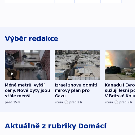
Výběr redakce
Méně metrů, vyšší
Izrael znovu odmítl
Kanadu i Evro
ceny. Nové byty jsou
mírový plán pro
sužují lesní p
stále menší
Gazu
V Britské Kol
evakuovali tis
před 15
m
včera
před 8
h
včera
před 9
h
Aktuálně z rubriky
Domácí