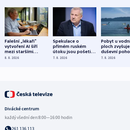
Falešní „lékaři“
Spekulace o
Pobyt u vodn
vytvoření AI šíří
přímém ruském
ploch zvyšuje
mezi staršími
útoku jsou pošetilé,
duševní poho
Poláky nebezpečné
míní estonský
ukázala
8. 8. 2026
7. 8. 2026
7. 8. 2026
zdravotní rady
bezpečnostní
mezinárodní 
expert
Divácké centrum
každý všední den:
8:00—16:00 hodin
261 136 113