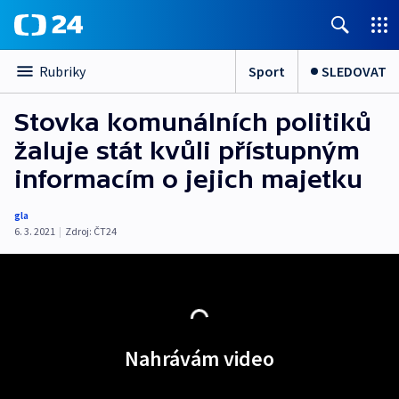
Sport
SLEDOVAT
Rubriky
Stovka komunálních politiků
žaluje stát kvůli přístupným
informacím o jejich majetku
gla
6. 3. 2021
|
Zdroj:
ČT24
Nahrávám video