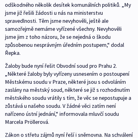
odškodného několik desítek komunálních politiků. „My
jsme již řešili žádosti u nás na ministerstvu
spravedlnosti. Těm jsme nevyhověli, ještě ale
samozřejmě nemáme vyřízené všechny. Nevyhověli
jsme jim z toho názoru, že se nejedná o škodu
způsobenou nesprávným úředním postupem,“ dodal
Řepka.
Žaloby bude nyní řešit Obvodní soud pro Prahu 2.
„Některé žaloby byly vyřízeny usnesením o postoupení
Městskému soudu v Praze, některé jsou s odvoláním
zaslány na městský soud, některé se již s rozhodnutím
městského soudu vrátily s tím, že věc se nepostupuje a
zůstává u našeho soudu. V žádné věci zatím není
nařízeno ústní jednání,“ informovala mluvčí soudu
Marcela Pröllerová.
Zákon o střetu zájmů nyní řeší i sněmovna. Na schválení