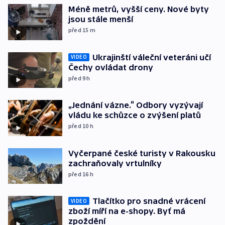
Méně metrů, vyšší ceny. Nové byty
jsou stále menší
před 15
m
Ukrajinští váleční veteráni učí
VIDEO
Čechy ovládat drony
před 9
h
„Jednání vázne.“ Odbory vyzývají
vládu ke schůzce o zvýšení platů
před 10
h
Vyčerpané české turisty v Rakousku
zachraňovaly vrtulníky
před 16
h
Tlačítko pro snadné vrácení
VIDEO
zboží míří na e-shopy. Byť má
zpoždění