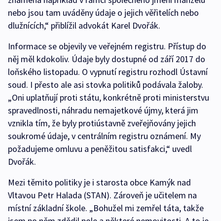
nebo jsou tam uváděny údaje o jejich věřitelích nebo
dlužnících,“ přiblížil advokát Karel Dvořák.
Informace se objevily ve veřejném registru. Přístup do
něj měl kdokoliv. Údaje byly dostupné od září 2017 do
loňského listopadu. O vypnutí registru rozhodl Ústavní
soud. I přesto ale asi stovka politiků podávala žaloby.
„Oni uplatňují proti státu, konkrétně proti ministerstvu
spravedlnosti, náhradu nemajetkové újmy, která jim
vznikla tím, že byly protiústavně zveřejňovány jejich
soukromé údaje, v centrálním registru oznámení. My
požadujeme omluvu a peněžitou satisfakci,“ uvedl
Dvořák.
Mezi těmito politiky je i starosta obce Kamýk nad
Vltavou Petr Halada (STAN). Zároveň je učitelem na
místní základní škole. „Bohužel mi zemřel táta, takže
jsem po něm zdědil pole a některé nemovitosti. A to je