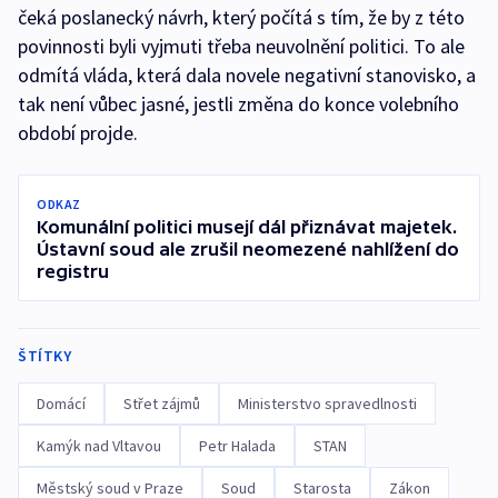
čeká poslanecký návrh, který počítá s tím, že by z této
povinnosti byli vyjmuti třeba neuvolnění politici. To ale
odmítá vláda, která dala novele negativní stanovisko, a
tak není vůbec jasné, jestli změna do konce volebního
období projde.
ODKAZ
Komunální politici musejí dál přiznávat majetek.
Ústavní soud ale zrušil neomezené nahlížení do
registru
ŠTÍTKY
Domácí
Střet zájmů
Ministerstvo spravedlnosti
Kamýk nad Vltavou
Petr Halada
STAN
Městský soud v Praze
Soud
Starosta
Zákon