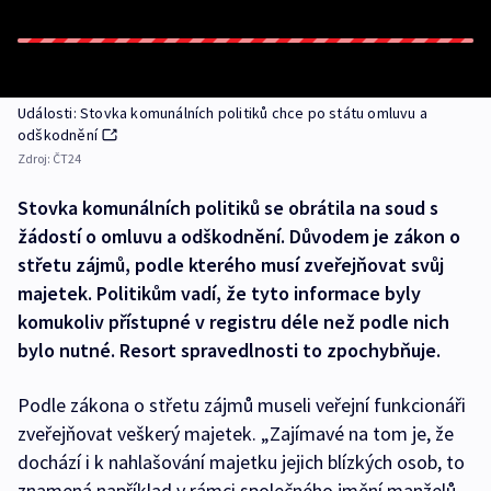
Události: Stovka komunálních politiků chce po státu omluvu a
odškodnění
Zdroj:
ČT24
Stovka komunálních politiků se obrátila na soud s
žádostí o omluvu a odškodnění. Důvodem je zákon o
střetu zájmů, podle kterého musí zveřejňovat svůj
majetek. Politikům vadí, že tyto informace byly
komukoliv přístupné v registru déle než podle nich
bylo nutné. Resort spravedlnosti to zpochybňuje.
Podle zákona o střetu zájmů museli veřejní funkcionáři
zveřejňovat veškerý majetek. „Zajímavé na tom je, že
dochází i k nahlašování majetku jejich blízkých osob, to
znamená například v rámci společného jmění manželů