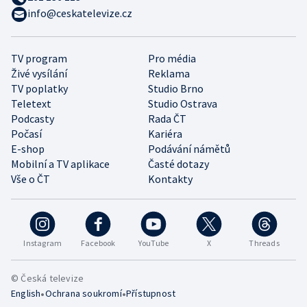
info@ceskatelevize.cz
TV program
Pro média
Živé vysílání
Reklama
TV poplatky
Studio Brno
Teletext
Studio Ostrava
Podcasty
Rada ČT
Počasí
Kariéra
E-shop
Podávání námětů
Mobilní a TV aplikace
Časté dotazy
Vše o ČT
Kontakty
Instagram
Facebook
YouTube
X
Threads
© Česká televize
•
•
English
Ochrana soukromí
Přístupnost