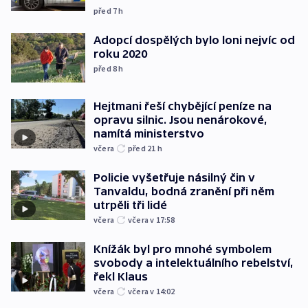
před 7
h
Adopcí dospělých bylo loni nejvíc od
roku 2020
před 8
h
Hejtmani řeší chybějící peníze na
opravu silnic. Jsou nenárokové,
namítá ministerstvo
včera
před 21
h
Policie vyšetřuje násilný čin v
Tanvaldu, bodná zranění při něm
utrpěli tři lidé
včera
včera v 17:58
Knížák byl pro mnohé symbolem
svobody a intelektuálního rebelství,
řekl Klaus
včera
včera v 14:02