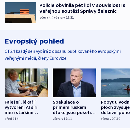
Policie obvinila pět lidí v souvislosti s
veřejnou soutěží Správy železnic
včera
včera v 13:21
Evropský pohled
ČT24 každý den vybírá z obsahu publikovaného evropskými
veřejnými médii, členy Eurovize.
Falešní „lékaři“
Spekulace o
Pobyt u vodn
vytvoření AI šíří
přímém ruském
ploch zvyšuje
mezi staršími
útoku jsou pošetilé,
duševní poho
Poláky nebezpečné
míní estonský
ukázala
před 11
h
včera v 17:11
včera v 07:30
zdravotní rady
bezpečnostní
mezinárodní 
expert