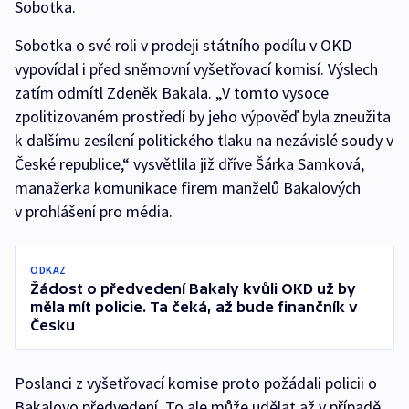
Sobotka.
Sobotka o své roli v prodeji státního podílu v OKD
vypovídal i před sněmovní vyšetřovací komisí. Výslech
zatím odmítl Zdeněk Bakala. „V tomto vysoce
zpolitizovaném prostředí by jeho výpověď byla zneužita
k dalšímu zesílení politického tlaku na nezávislé soudy v
České republice,“ vysvětlila již dříve Šárka Samková,
manažerka komunikace firem manželů Bakalových
v prohlášení pro média.
ODKAZ
Žádost o předvedení Bakaly kvůli OKD už by
měla mít policie. Ta čeká, až bude finančník v
Česku
Poslanci z vyšetřovací komise proto požádali policii o
Bakalovo předvedení. To ale může udělat až v případě,