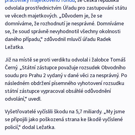
odvolala prostřednictvím Úřadu pro zastupování státu
ve věcech majetkových. „Důvodem je, že se
domníváme, že rozhodnutí je nesprávné. Domníváme
se, že soud správně nevyhodnotil všechny okolnosti
daného případu,“ zdůvodnil mluvčí úřadu Radek
Ležatka.
Již na místě se proti verdiktu odvolal i žalobce Tomáš
Černý. „Státní zástupce považuje rozsudek Obvodního
soudu pro Prahu 2 vydaný v dané věci za nesprávný. Po
následném obdržení písemného vyhotovení rozsudku
státní zástupce vypracoval obsáhlé odůvodnění
odvolání,“ uvedl.
Vyšetřovatelé vyčíslili škodu na 5,7 miliardy. „My jsme
se připojili jako poškozená strana ke škodě vyčíslené
policií,“ dodal Ležatka.