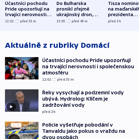
Účastníci pochodu
Do Bulharska
Tisza nomino
Pride upozorňují na
pronikl zřejmě
na maďarské
trvající nerovnosti i
ukrajinský dron,
prezidenta
společenskou
explodoval kilometr
bývalého šéf
12:02
před 35
m
13:05
před 48
m
před 3
h
atmosféru
od plynovodu
nejvyššího s
Aktuálně z rubriky
Domácí
Účastníci pochodu Pride upozorňují
na trvající nerovnosti i společenskou
atmosféru
12:02
před 35
m
Řeky vysychají a podzemní vody
ubývá. Hydrolog: Klíčem je
zadržování vody
před 2
h
Policie vyšetřuje pobodání v
Tanvaldu jako pokus o vraždu na
dvou osobách