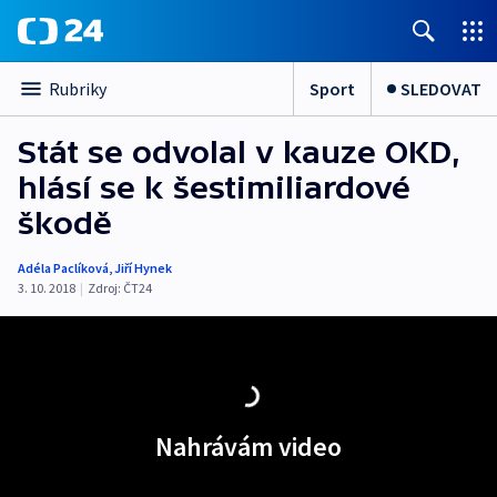
Sport
SLEDOVAT
Rubriky
Stát se odvolal v kauze OKD,
hlásí se k šestimiliardové
škodě
Adéla Paclíková
,
Jiří Hynek
3. 10. 2018
|
Zdroj:
ČT24
Nahrávám video