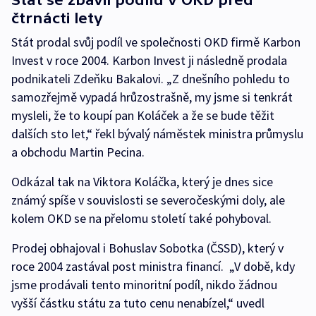
čtrnácti lety
Stát prodal svůj podíl ve společnosti OKD firmě Karbon
Invest v roce 2004. Karbon Invest ji následně prodala
podnikateli Zdeňku Bakalovi. „Z dnešního pohledu to
samozřejmě vypadá hrůzostrašně, my jsme si tenkrát
mysleli, že to koupí pan Koláček a že se bude těžit
dalších sto let,“ řekl bývalý náměstek ministra průmyslu
a obchodu Martin Pecina.
Odkázal tak na Viktora Koláčka, který je dnes sice
známý spíše v souvislosti se severočeskými doly, ale
kolem OKD se na přelomu století také pohyboval.
Prodej obhajoval i Bohuslav Sobotka (ČSSD), který v
roce 2004 zastával post ministra financí. „V době, kdy
jsme prodávali tento minoritní podíl, nikdo žádnou
vyšší částku státu za tuto cenu nenabízel,“ uvedl