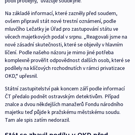
podíl prodejný,“ uvažuje soudkyně.
Na základě informací, které zazněly před soudem,
ovšem připravil stát nové trestní oznámení, podle
mluvčího Ležatky je Úřad pro zastupování státu ve
věcech majetkových podal v srpnu. „Reagovali jsme na
nové zásadní skutečnosti, které se objevily v hlavním
líčení. Podle našeho názoru je mimo jiné potřeba
komplexně prověřit odpovědnost dalších osob, které se
podílely na klíčových rozhodnutích v rámci privatizace
OKD,“ upřesnil.
Státní zastupitelství pak koncem září podle informací
ČT předalo podnět ostravským detektivům. Případ
znalce a dvou někdejších manažerů Fondu národního
majetku teď půjde k pražskému městskému soudu.
Tam ale spis zatím nedorazil.
Stát se zbavil podílu v OKD před