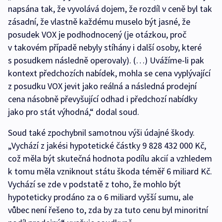
napsána tak, že vyvolává dojem, že rozdíl v ceně byl tak
zásadní, že vlastně každému muselo být jasné, že
posudek VOX je podhodnocený (je otázkou, proč
v takovém případě nebyly stíhány i další osoby, které
s posudkem následně operovaly). (…) Uvážíme-li pak
kontext předchozích nabídek, mohla se cena vyplývající
z posudku VOX jevit jako reálná a následná prodejní
cena násobně převyšující odhad i předchozí nabídky
jako pro stát výhodná,“ dodal soud.
Soud také zpochybnil samotnou výši údajné škody.
„Vychází z jakési hypotetické částky 9 828 432 000 Kč,
což měla být skutečná hodnota podílu akcií a vzhledem
k tomu měla vzniknout státu škoda téměř 6 miliard Kč.
Vychází se zde v podstatě z toho, že mohlo být
hypoteticky prodáno za o 6 miliard vyšší sumu, ale
vůbec není řešeno to, zda by za tuto cenu byl minoritní