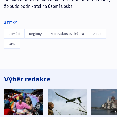
že bude podnikatel na území Česka.
ŠTÍTKY
Domácí
Regiony
Moravskoslezský kraj
Soud
OKD
Výběr redakce