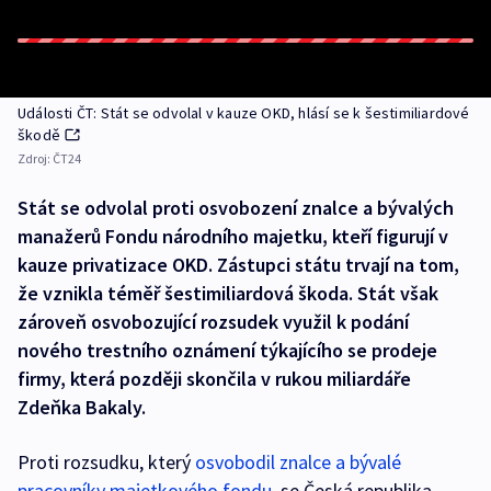
Události ČT: Stát se odvolal v kauze OKD, hlásí se k šestimiliardové
škodě
Zdroj:
ČT24
Stát se odvolal proti osvobození znalce a bývalých
manažerů Fondu národního majetku, kteří figurují v
kauze privatizace OKD. Zástupci státu trvají na tom,
že vznikla téměř šestimiliardová škoda. Stát však
zároveň osvobozující rozsudek využil k podání
nového trestního oznámení týkajícího se prodeje
firmy, která později skončila v rukou miliardáře
Zdeňka Bakaly.
Proti rozsudku, který
osvobodil znalce a bývalé
pracovníky majetkového fondu
, se Česká republika