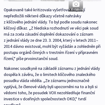
Opakovaně také kritizovala vyšetřovatele, že jí
+ 33 dalších
nepředložili některé důkazy včetně nahrávky
z klíčového jednání vlády. To byl podle soudu nakonec
klíčový důkaz. „Z hlediska rozhodnutí ve věci pak soud
má za zcela zásadní doplnění dokazování o záznam
z jednání vlády ze dne 23. 3. 2004, který v letech 2011–
2014 dávno existoval, mohl být vyžádán a zohledněn při
postupu orgánů činných v trestním řízení v přípravném
řízení,“ píše prvoinstanční soud.
Nakonec soudkyně na základě záznamu z jednání vlády
dospěla k závěru, že o limitech klíčového znaleckého
posudku vláda věděla. „Ze záznamu jednoznačně
vyplývá, že členové vlády byli upozorněni na to a byli si
vědomi toho, že posudek VOX nezohledňuje finanční
investice v dceřiných společnostech OKD,“ tvrdí
soudkyně.