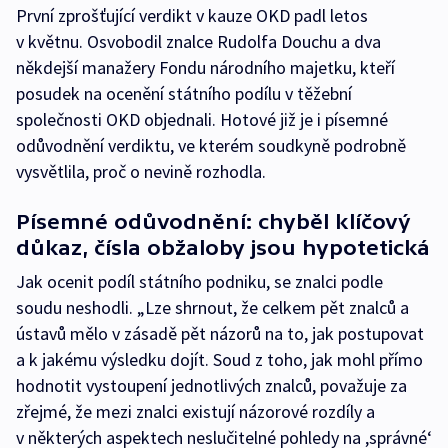
První zprošťující verdikt v kauze OKD padl letos
v květnu. Osvobodil znalce Rudolfa Douchu a dva
někdejší manažery Fondu národního majetku, kteří
posudek na ocenění státního podílu v těžební
společnosti OKD objednali. Hotové již je i písemné
odůvodnění verdiktu, ve kterém soudkyně podrobně
vysvětlila, proč o nevině rozhodla.
Písemné odůvodnění: chyběl klíčový
důkaz, čísla obžaloby jsou hypotetická
Jak ocenit podíl státního podniku, se znalci podle
soudu neshodli. „Lze shrnout, že celkem pět znalců a
ústavů mělo v zásadě pět názorů na to, jak postupovat
a k jakému výsledku dojít. Soud z toho, jak mohl přímo
hodnotit vystoupení jednotlivých znalců, považuje za
zřejmé, že mezi znalci existují názorové rozdíly a
v některých aspektech neslučitelné pohledy na ,správné‘