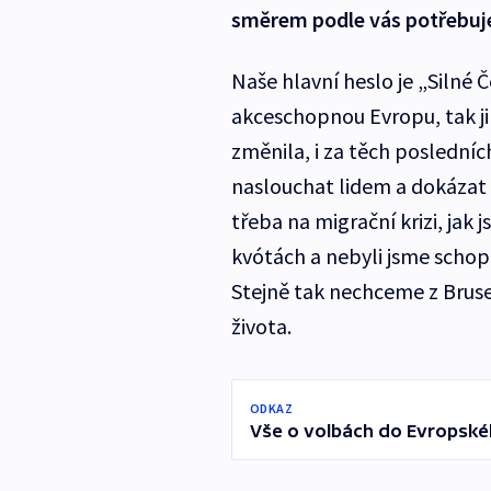
směrem podle vás potřebuj
Naše hlavní heslo je „Silné 
akceschopnou Evropu, tak j
změnila, i za těch posledníc
naslouchat lidem a dokázat ř
třeba na migrační krizi, jak
kvótách a nebyli jsme schopn
Stejně tak nechceme z Brus
života.
ODKAZ
Vše o volbách do Evropsk