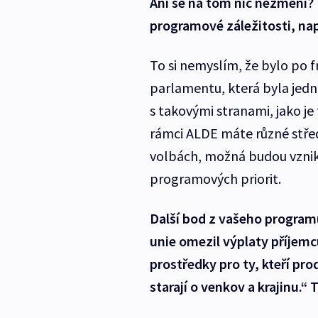
Ani se na tom nic nezmění?
programové záležitosti, nap
To si nemyslím, že bylo po f
parlamentu, která byla je
s takovými stranami, jako j
rámci ALDE máte různé stře
volbách, možná budou vznik
programových priorit.
Další bod z vašeho progra
unie omezil výplaty příjemc
prostředky pro ty, kteří pro
starají o venkov a krajinu.“ 