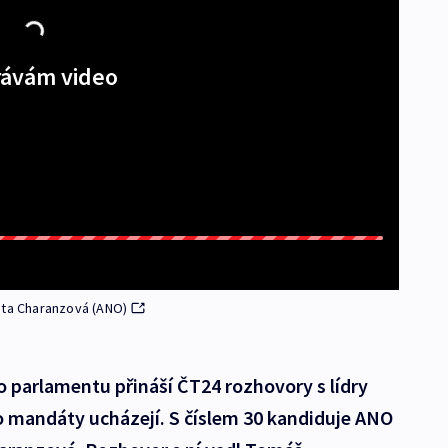
ávám video
ita Charanzová (ANO)
 parlamentu přináší ČT24 rozhovory s lídry
o mandáty ucházejí. S číslem 30 kandiduje ANO