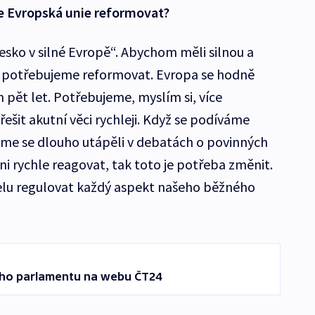
e Evropská unie reformovat?
Česko v silné Evropě“. Abychom měli silnou a
i potřebujeme reformovat. Evropa se hodně
h pět let. Potřebujeme, myslím si, více
ešit akutní věci rychleji. Když se podíváme
 jsme se dlouho utápěli v debatách o povinných
i rychle reagovat, tak toto je potřeba změnit.
elu regulovat každý aspekt našeho běžného
ého parlamentu na webu ČT24