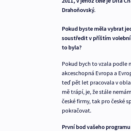
2011, v jehož čele je Dita 
Drahoňovský.
Pokud byste měla vybrat jed
soustředit v příštím volebn
to byla?
Pokud bych to vzala podle n
akceschopná Evropa a Evro
teď pět let pracovala v obla
mě trápí, je, že stále nemá
české firmy, tak pro české 
pokračovat.
První bod vašeho programu 