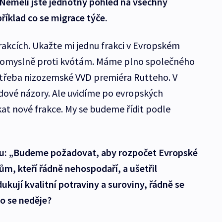
 Neměli jste jednotný pohled na všechny
říklad co se migrace týče.
rakcích. Ukažte mi jednu frakci v Evropském
dnomyslně proti kvótám. Máme plno společného
e třeba nizozemské VVD premiéra Rutteho. V
dové názory. Ale uvidíme po evropských
at nové frakce. My se budeme řídit podle
mu: „Budeme požadovat, aby rozpočet Evropské
ům, kteří řádně nehospodaří, a ušetřil
dukují kvalitní potraviny a suroviny, řádně se
To se neděje?