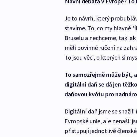
hlavní debata v Evropě? To 
Je to návrh, který probubláv
stavíme. To, co my hlavně řík
Bruselu a nechceme, tak jak
měli povinné ručení na zahra
To jsou věci, o kterých si m
To samozřejmě může být, al
digitální daň se dá jen těžk
daňovou kvótu pro nadnárod
Digitální daň jsme se snažili 
Evropské unie, ale nenašli j
přistupují jednotlivé členské