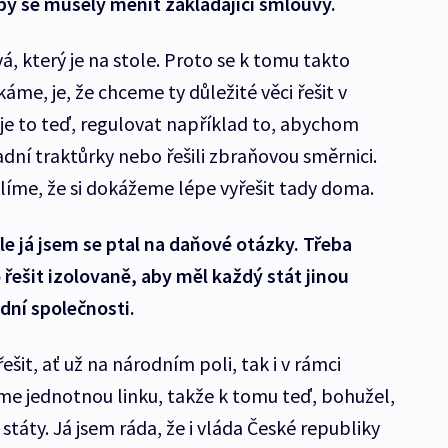
by se musely měnit zakládající smlouvy.
á, který je na stole. Proto se k tomu takto
áme, je, že chceme ty důležité věci řešit v
 je to teď, regulovat například to, abychom
dní traktůrky nebo řešili zbraňovou směrnici.
yslíme, že si dokážeme lépe vyřešit tady doma.
e já jsem se ptal na daňové otázky. Třeba
o řešit izolovaně, aby měl každý stát jinou
ní společnosti.
řešit, ať už na národním poli, tak i v rámci
sme jednotnou linku, takže k tomu teď, bohužel,
 státy. Já jsem ráda, že i vláda České republiky