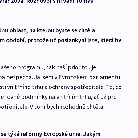
Charanzová. Rozhovor s ní vedl Tomáš
nu oblast, na kterou byste se chtěla
ím období, protože už poslankyní jste, která by
ašeho programu, tak naší prioritou je
pa bezpečná. Já jsem v Evropském parlamentu
sti vnitřního trhu a ochrany spotřebitele. To, co
me rovné podmínky na vnitřním trhu, ať už pro
spotřebitele. V tom bych rozhodně chtěla
se týká reformy Evropské unie. Jakým