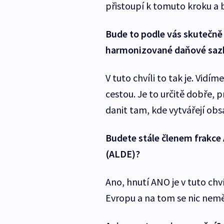
přistoupí k tomuto kroku a 
Bude to podle vás skutečně
harmonizované daňové saz
V tuto chvíli to tak je. Vidím
cestou. Je to určitě dobře,
danit tam, kde vytvářejí obs
Budete stále členem frakce 
(ALDE)?
Ano, hnutí ANO je v tuto chv
Evropu a na tom se nic nemě