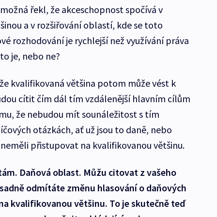
 možná řekl, že akceschopnost spočívá v
šinou a v rozšiřování oblastí, kde se toto
vé rozhodování je rychlejší než využívání práva
 to je, nebo ne?
že kvalifikovaná většina potom může vést k
dou cítit čím dál tím vzdálenější hlavním cílům
omu, že nebudou mít sounáležitost s tím
íčových otázkách, ať už jsou to daně, nebo
neměli přistupovat na kvalifikovanou většinu.
ptám. Daňová oblast. Můžu citovat z vašeho
zásadně odmítáte změnu hlasování o daňových
a kvalifikovanou většinu. To je skutečně teď