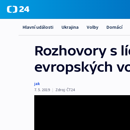
Hlavní události
Ukrajina
Volby
Domácí
Rozhovory s l
evropských vo
jak
7. 5. 2019
|
Zdroj:
ČT24