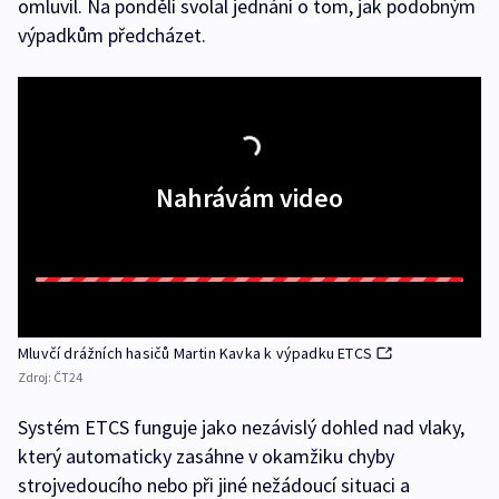
omluvil. Na pondělí svolal jednání o tom, jak podobným
výpadkům předcházet.
Nahrávám video
Mluvčí drážních hasičů Martin Kavka k výpadku ETCS
Zdroj:
ČT24
Systém ETCS funguje jako nezávislý dohled nad vlaky,
který automaticky zasáhne v okamžiku chyby
strojvedoucího nebo při jiné nežádoucí situaci a