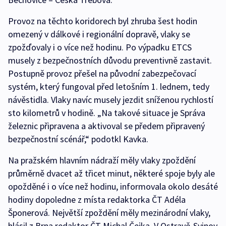
Provoz na těchto koridorech byl zhruba šest hodin
omezený v dálkové i regionální dopravě, vlaky se
zpožďovaly i o více než hodinu. Po výpadku ETCS
musely z bezpečnostních důvodu preventivně zastavit.
Postupně provoz přešel na původní zabezpečovací
systém, který fungoval před letošním 1. lednem, tedy
návěstidla. Vlaky navíc musely jezdit sníženou rychlostí
sto kilometrů v hodině. „Na takové situace je Správa
železnic připravena a aktivoval se předem připravený
bezpečnostní scénář,“ podotkl Kavka.
Na pražském hlavním nádraží měly vlaky zpoždění
průměrně dvacet až třicet minut, některé spoje byly ale
opožděné i o více než hodinu, informovala okolo desáté
hodiny dopoledne z místa redaktorka ČT Adéla
Šponerová. Největší zpoždění měly mezinárodní vlaky,
hlásil z Brna redaktor ČT Michal Čejka. V Ostravě-Svinov