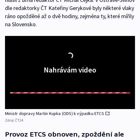
dle redaktorky ČT Kateřiny Gerykové byly některé vlaky
ráno opožděné až o dvě hodiny, zejména ty, které mířily
na Slovensko.
Nahrávám video
Ministr dopravy Martin Kupka (ODS) k výpadku ETCS
Zdroj:
ČT24
Provoz ETCS obnoven, zpoždění ale