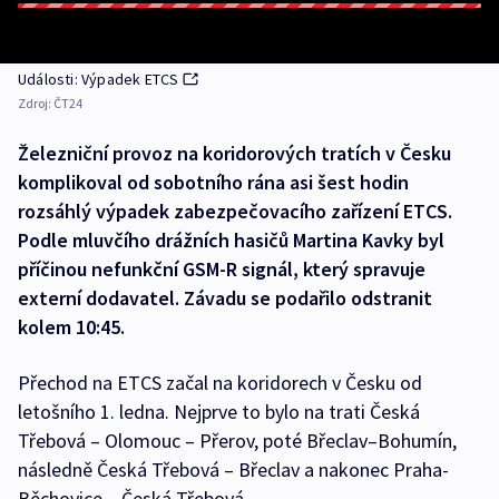
Události: Výpadek ETCS
Zdroj:
ČT24
Železniční provoz na koridorových tratích v Česku
komplikoval od sobotního rána asi šest hodin
rozsáhlý výpadek zabezpečovacího zařízení ETCS.
Podle mluvčího drážních hasičů Martina Kavky byl
příčinou nefunkční GSM-R signál, který spravuje
externí dodavatel. Závadu se podařilo odstranit
kolem 10:45.
Přechod na ETCS začal na koridorech v Česku od
letošního 1. ledna. Nejprve to bylo na trati Česká
Třebová – Olomouc – Přerov, poté Břeclav–Bohumín,
následně Česká Třebová – Břeclav a nakonec Praha-
Běchovice – Česká Třebová.