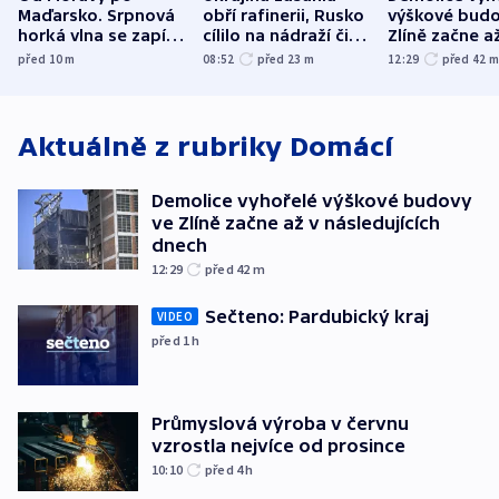
Maďarsko. Srpnová
obří rafinerii, Rusko
výškové budo
horká vlna se zapíše
cílilo na nádraží či
Zlíně začne a
do dějin
autobus
následujících
před 10
m
08:52
před 23
m
12:29
před 42
klimatologie
Aktuálně z rubriky
Domácí
Demolice vyhořelé výškové budovy
ve Zlíně začne až v následujících
dnech
12:29
před 42
m
Sečteno: Pardubický kraj
VIDEO
před 1
h
Průmyslová výroba v červnu
vzrostla nejvíce od prosince
10:10
před 4
h