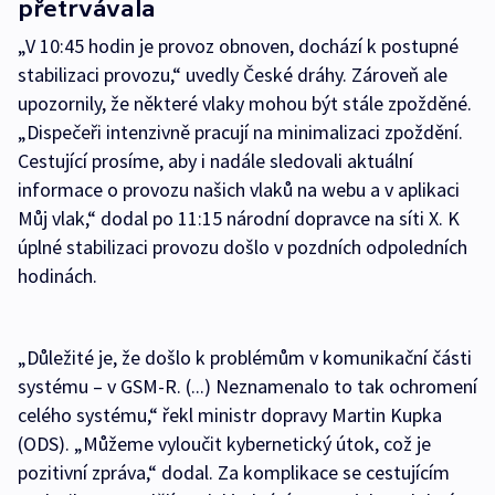
přetrvávala
„V 10:45 hodin je provoz obnoven, dochází k postupné
stabilizaci provozu,“ uvedly České dráhy. Zároveň ale
upozornily, že některé vlaky mohou být stále zpožděné.
„Dispečeři intenzivně pracují na minimalizaci zpoždění.
Cestující prosíme, aby i nadále sledovali aktuální
informace o provozu našich vlaků na webu a v aplikaci
Můj vlak,“ dodal po 11:15 národní dopravce na síti X. K
úplné stabilizaci provozu došlo v pozdních odpoledních
hodinách.
„Důležité je, že došlo k problémům v komunikační části
systému – v GSM-R. (...) Neznamenalo to tak ochromení
celého systému,“ řekl ministr dopravy Martin Kupka
(ODS). „Můžeme vyloučit kybernetický útok, což je
pozitivní zpráva,“ dodal. Za komplikace se cestujícím