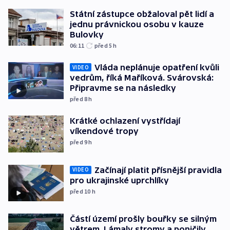
Státní zástupce obžaloval pět lidí a
jednu právnickou osobu v kauze
Bulovky
06:11
před 5
h
Vláda neplánuje opatření kvůli
VIDEO
vedrům, říká Maříková. Svárovská:
Připravme se na následky
před 8
h
Krátké ochlazení vystřídají
víkendové tropy
před 9
h
Začínají platit přísnější pravidla
VIDEO
pro ukrajinské uprchlíky
před 10
h
Částí území prošly bouřky se silným
větrem. Lámaly stromy a poničily