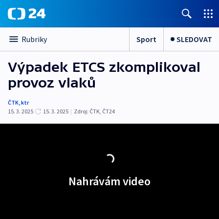
Sport
SLEDOVAT
Rubriky
Výpadek ETCS zkomplikoval
provoz vlaků
ČTK
,
ktr
15. 3. 2025
15. 3. 2025
|
Zdroj:
ČTK
,
ČT24
Nahrávám video