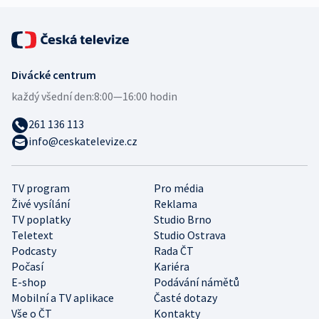
Divácké centrum
každý všední den:
8:00—16:00 hodin
261 136 113
info@ceskatelevize.cz
TV program
Pro média
Živé vysílání
Reklama
TV poplatky
Studio Brno
Teletext
Studio Ostrava
Podcasty
Rada ČT
Počasí
Kariéra
E-shop
Podávání námětů
Mobilní a TV aplikace
Časté dotazy
Vše o ČT
Kontakty