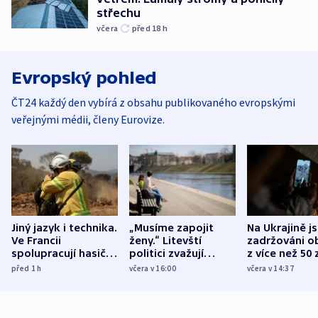
střechu
včera
před 18
h
Evropský pohled
ČT24 každý den vybírá z obsahu publikovaného evropskými
veřejnými médii, členy Eurovize.
Jiný jazyk i technika.
„Musíme zapojit
Na Ukrajině j
Ve Francii
ženy.“ Litevští
zadržováni o
spolupracují hasiči z
politici zvažují
z více než 50 
různých zemí
dohodu o
Bojovali na s
před 1
h
včera v 16:00
včera v 14:37
demografii
Ruska