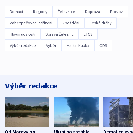
Domácí
Regiony
Železnice
Doprava
Provoz
Zabezpečovací zařízení
Zpoždění
České dráhy
Hlavní události
Správa železnic
ETCS
Výběr redakce
Výběr
Martin Kupka
ODS
Výběr redakce
Od Moravy po
Ukrajina zasáhla
Demolice vyh