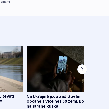
odinami
Litevští
Na Ukrajině jsou zadržováni
Španě
 o
občané z více než 50 zemí. Bojovali
dosta
na straně Ruska
4. 8. 20