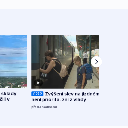
 sklady
Opil
Zvýšení slev na jízdném teď
VIDEO
ili v
vozid
není priorita, zní z vlády
stře
před 3
hodinami
před 3