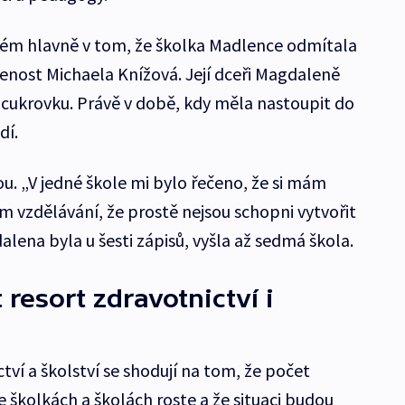
lém hlavně v tom, že školka Madlence odmítala
ušenost Michaela Knížová. Její dceři Magdaleně
ty cukrovku. Právě v době, kdy měla nastoupit do
dí.
ou. „V jedné škole mi bylo řečeno, že si mám
m vzdělávání, že prostě nejsou schopni vytvořit
ena byla u šesti zápisů, vyšla až sedmá škola.
 resort zdravotnictví i
tví a školství se shodují na tom, že počet
 školkách a školách roste a že situaci budou