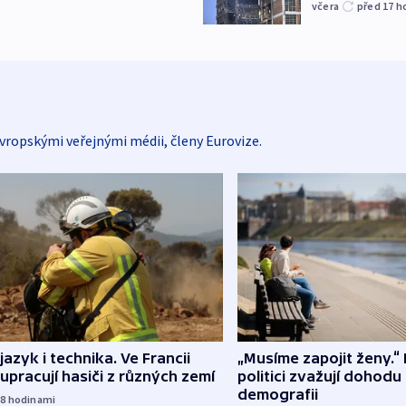
včera
před 17
h
vropskými veřejnými médii, členy Eurovize.
 jazyk i technika. Ve Francii
„Musíme zapojit ženy.“ 
upracují hasiči z různých zemí
politici zvažují dohodu
demografii
18
hodinami