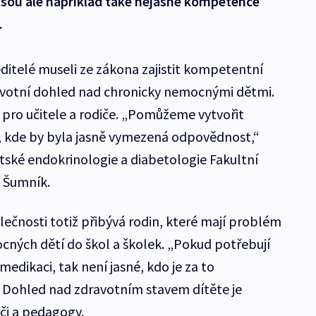
jsou ale například také nejasné kompetence
.
ředitelé museli ze zákona zajistit kompetentní
votní dohled nad chronicky nemocnými dětmi.
 pro učitele a rodiče. „Pomůžeme vytvořit
či, kde by byla jasně vymezená odpovědnost,“
ětské endokrinologie a diabetologie Fakultní
 Šumník.
lečnosti totiž přibývá rodin, které mají problém
ných dětí do škol a školek. „Pokud potřebují
edikaci, tak není jasné, kdo je za to
 Dohled nad zdravotním stavem dítěte je
či a pedagogy.