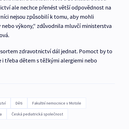
nictví ale nechce přenést větší odpovědnost na
níci nejsou způsobilí k tomu, aby mohli
 nebo výkony,“ zdůvodnila mluvčí ministerstva
ová.
esortem zdravotnictví dál jednat. Pomoct by to
 i třeba dětem s těžkými alergiemi nebo
ství
Děti
Fakultní nemocnice v Motole
a
Česká pediatrická společnost