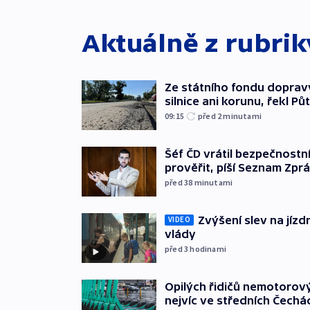
Aktuálně z rubri
Ze státního fondu doprav
silnice ani korunu, řekl Pů
09:15
před 2
minutami
Šéf ČD vrátil bezpečnostn
prověřit, píší Seznam Zpr
před 38
minutami
Zvýšení slev na jízdn
VIDEO
vlády
před 3
hodinami
Opilých řidičů nemotorový
nejvíc ve středních Čechá