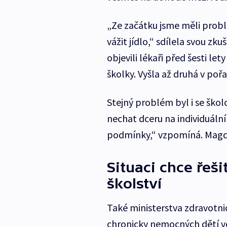
„Ze začátku jsme měli prob
vážit jídlo,“ sdílela svou zk
objevili lékaři před šesti le
školky. Vyšla až druhá v pořa
Stejný problém byl i se škol
nechat dceru na individuální
podmínky,“ vzpomíná. Magdal
Situaci chce řešit
školství
Také ministerstva zdravotnic
chronicky nemocných dětí ve