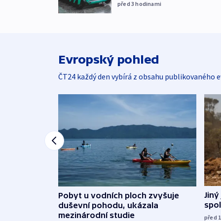
před 3
hodinami
Evropský pohled
ČT24 každý den vybírá z obsahu publikovaného e
Jiný
Pobyt u vodních ploch zvyšuje
spol
duševní pohodu, ukázala
mezinárodní studie
před 