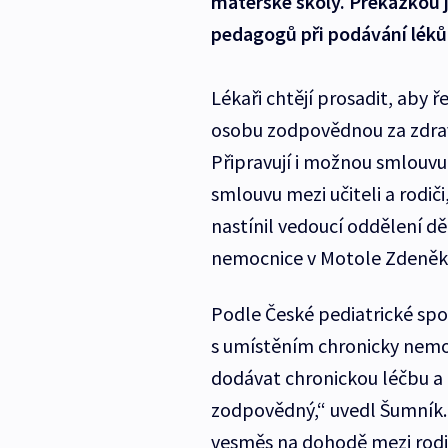
mateřské školy. Překážkou 
pedagogů při podávání léků
Lékaři chtějí prosadit, aby 
osobu zodpovědnou za zdra
Připravují i možnou smlouvu
smlouvu mezi učiteli a rodi
nastínil vedoucí oddělení d
nemocnice v Motole Zdeněk
Podle České pediatrické spo
s umístěním chronicky nemoc
dodávat chronickou léčbu a m
zodpovědný,“ uvedl Šumník.
vesměs na dohodě mezi rodi