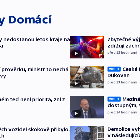
ky
Domácí
y nedostanou letos kraje na
Zbytečné výj
ta
zdržují zách
před 12
hodinami
České 
í prověrku, ministr to nechá
VIDEO
Dukovan
ávy
před 13
hodinami
Meziná
ém teď není priorita, zní z
VIDEO
dostupným, 
před 14
hodinami
Demolice vyh
ch vozidel skokově přibylo,
v následujíc
ch