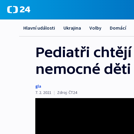
Hlavní události
Ukrajina
Volby
Domácí
Pediatři chtěj
nemocné děti 
gla
7. 2. 2021
|
Zdroj:
ČT24