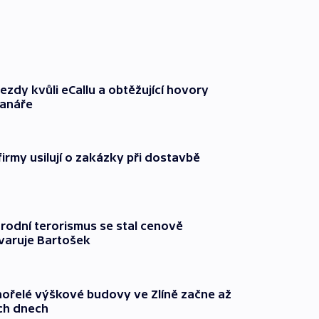
ezdy kvůli eCallu a obtěžující hovory
ranáře
firmy usilují o zakázky při dostavbě
rodní terorismus se stal cenově
varuje Bartošek
ořelé výškové budovy ve Zlíně začne až
ích dnech