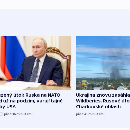
zený útok Ruska na NATO
Ukrajina znovu zasáhla
í už na podzim, varují tajné
Wildberies. Rusové útoč
žby USA
Charkovské oblasti
před 36
minutami
před 43
minutami