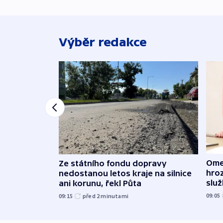
Výběr redakce
Ome
Ze státního fondu dopravy
hroz
nedostanou letos kraje na silnice
slu
ani korunu, řekl Půta
09:05
09:15
před 2
minutami