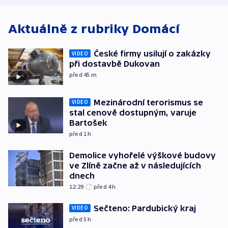
exploze
Aktuálně z rubriky
Domácí
České firmy usilují o zakázky
VIDEO
při dostavbě Dukovan
před 45
m
Mezinárodní terorismus se
VIDEO
stal cenově dostupným, varuje
Bartošek
před 1
h
Demolice vyhořelé výškové budovy
ve Zlíně začne až v následujících
dnech
12:29
před 4
h
Sečteno: Pardubický kraj
VIDEO
před 5
h