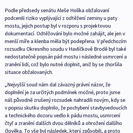
Podle předsedy senátu Aleše Holíka obžalovaní
podcenili riziko vyplývající z odtěžení zeminy u paty
mostu, jejich postup byl v rozporu s projektovou
dokumentací. Odtěžování bylo možné zahájit, ale jen v
menší míře a klenba měla být podepřena. V předchozím
rozsudku Okresního soudu v Havlíčkově Brodě byl také
nedostatečně popsán pád mostu i následné usmrcení a
zranění lidí, což bylo nutné doplnit, aniž by se zhoršila
situace obžalovaných.
„Nejvyšší soud nám dal závazný právní názor, že
doplnění je za určitých podmínek možné, proto jsme
náš původně zrušený rozsudek nahradili novým, kdy se
v popisu skutku doplnilo, že pochybení stavbyvedoucích
a technického dozoru vedlo k pádu mostu, usmrcení
čtyř a zranění dalších dvou dělníků a ohrožení dalšího
člověka. To vše byl následek, který způsobili, a proto