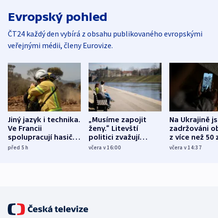
Evropský pohled
ČT24 každý den vybírá z obsahu publikovaného evropskými
veřejnými médii, členy Eurovize.
Jiný jazyk i technika.
„Musíme zapojit
Na Ukrajině j
Ve Francii
ženy.“ Litevští
zadržováni o
spolupracují hasiči z
politici zvažují
z více než 50 
různých zemí
dohodu o
Bojovali na s
před 5
h
včera v 16:00
včera v 14:37
demografii
Ruska