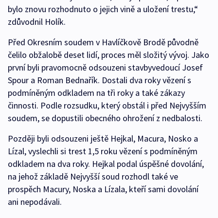
bylo znovu rozhodnuto o jejich vině a uložení trestu,“
zdůvodnil Holík.
Před Okresním soudem v Havlíčkově Brodě původně
čelilo obžalobě deset lidí, proces měl složitý vývoj. Jako
první byli pravomocně odsouzeni stavbyvedoucí Josef
Spour a Roman Bednařík. Dostali dva roky vězení s
podmíněným odkladem na tři roky a také zákazy
činnosti. Podle rozsudku, který obstál i před Nejvyšším
soudem, se dopustili obecného ohrožení z nedbalosti.
Později byli odsouzeni ještě Hejkal, Macura, Nosko a
Lízal, vyslechli si trest 1,5 roku vězení s podmíněným
odkladem na dva roky. Hejkal podal úspěšné dovolání,
na jehož základě Nejvyšší soud rozhodl také ve
prospěch Macury, Noska a Lízala, kteří sami dovolání
ani nepodávali.