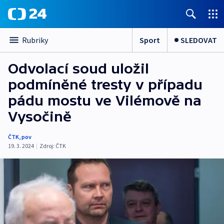
Sport
SLEDOVAT
Rubriky
Odvolací soud uložil
podmíněné tresty v případu
pádu mostu ve Vilémově na
Vysočině
ČTK
,
pov
19. 3. 2024
|
Zdroj:
ČTK