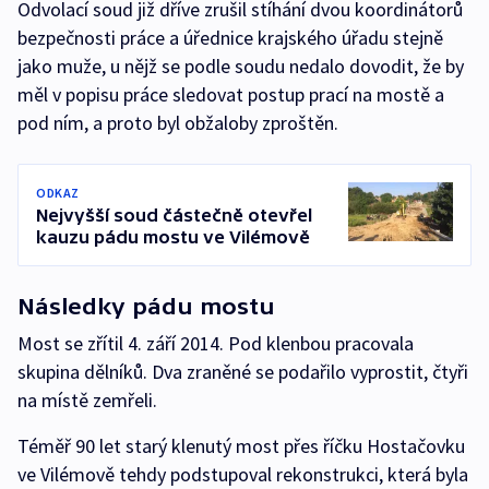
Odvolací soud již dříve zrušil stíhání dvou koordinátorů
bezpečnosti práce a úřednice krajského úřadu stejně
jako muže, u nějž se podle soudu nedalo dovodit, že by
měl v popisu práce sledovat postup prací na mostě a
pod ním, a proto byl obžaloby zproštěn.
ODKAZ
Nejvyšší soud částečně otevřel
kauzu pádu mostu ve Vilémově
Následky pádu mostu
Most se zřítil 4. září 2014. Pod klenbou pracovala
skupina dělníků. Dva zraněné se podařilo vyprostit, čtyři
na místě zemřeli.
Téměř 90 let starý klenutý most přes říčku Hostačovku
ve Vilémově tehdy podstupoval rekonstrukci, která byla