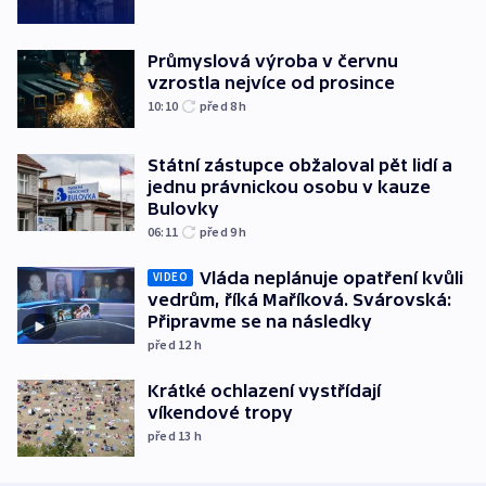
Průmyslová výroba v červnu
vzrostla nejvíce od prosince
10:10
před 8
h
Státní zástupce obžaloval pět lidí a
jednu právnickou osobu v kauze
Bulovky
06:11
před 9
h
Vláda neplánuje opatření kvůli
VIDEO
vedrům, říká Maříková. Svárovská:
Připravme se na následky
před 12
h
Krátké ochlazení vystřídají
víkendové tropy
před 13
h