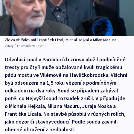
Zleva obžalovaní František Lízal, Michal Hejkal a Milan Macura
Zdroj:
ČTK/Vostárek Josef
Odvolací soud v Pardubicích znovu uložil podmíněné
tresty pro čtyři muže obžalované kvůli tragickému
pádu mostu ve Vilémově na Havlíčkobrodsku. Všichni
byli odsouzeni na 1,5 roku vězení s podmíněným
odkladem na dva roky. Soud se případem zabýval
poté, co Nejvyšší soud rozsudek zrušil. V případu jde
o Michala Hejkala, Milana Macuru, Juraje Noska a
Františka Lízala. Na stavbě působili v různých rolích,
jako dozor či stavbyvedoucí. Podle soudu zavinili
obecné ohrožení z nedbalosti.