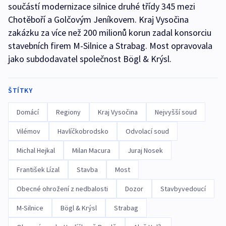
součástí modernizace silnice druhé třídy 345 mezi
Chotěboří a Golčovým Jeníkovem. Kraj Vysočina
zakázku za více než 200 milionů korun zadal konsorciu
stavebních firem M-Silnice a Strabag. Most opravovala
jako subdodavatel společnost Bögl & Krýsl.
ŠTÍTKY
Domácí
Regiony
Kraj Vysočina
Nejvyšší soud
Vilémov
Havlíčkobrodsko
Odvolací soud
Michal Hejkal
Milan Macura
Juraj Nosek
František Lízal
Stavba
Most
Obecné ohrožení z nedbalosti
Dozor
Stavbyvedoucí
M-Silnice
Bögl & Krýsl
Strabag