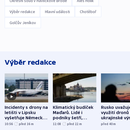
Okresní soud v Havlíčkově Brodě
Aleš Holík
Výběr redakce
Hlavní události
Chotěboř
Golčův Jeníkov
Výběr redakce
Incidenty s drony na
Klimatický budíček
Rusko uvažuj
letišti v Lipsku
Maďarů. Lidé i
využití dronů
vyšetřuje Německo
podniky šetří,
ukrajinské vý
jako úmyslný pokus
omezuje se doprava
útokům v Pob
10:56
před 16
m
12:08
před 22
m
před 40
m
o způsobení
i svícení
tvrdí Litva