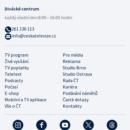
Divácké centrum
každý všední den:
8:00—16:00 hodin
261 136 113
info@ceskatelevize.cz
TV program
Pro média
Živé vysílání
Reklama
TV poplatky
Studio Brno
Teletext
Studio Ostrava
Podcasty
Rada ČT
Počasí
Kariéra
E-shop
Podávání námětů
Mobilní a TV aplikace
Časté dotazy
Vše o ČT
Kontakty