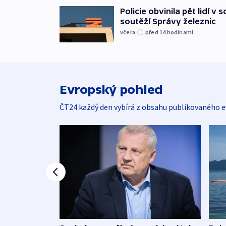
Policie obvinila pět lidí v 
soutěží Správy železnic
včera
před 14
hodinami
Evropský pohled
ČT24 každý den vybírá z obsahu publikovaného e