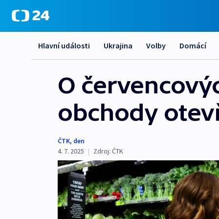
Hlavní události
Ukrajina
Volby
Domácí
O červencovýc
obchody otev
ČTK
,
den
4. 7. 2025
|
Zdroj:
ČTK