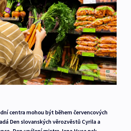
hodní centra mohou být během červencových
padá Den slovanských věrozvěstů Cyrila a
ence, Den upálení mistra Jana Husa pak