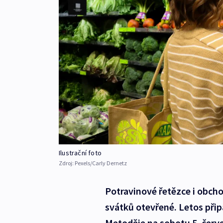
Ilustrační foto
Zdroj:
Pexels/Carly Dernetz
Potravinové řetězce i obc
svátků otevřené. Letos při
Metoděje na sobotu 5. červ