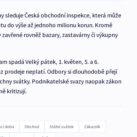
ny sleduje Česká obchodní inspekce, která může
tu do výše až jednoho milionu korun. Kromě
 zavřené rovněž bazary, zastavárny či výkupny
m spadá Velký pátek, 1. květen, 5. a 6.
az prodeje neplatí. Odbory si dlouhodobě přejí
šechny svátky. Podnikatelské svazy naopak zákon
 kritizují.
ací doba
Obchod
Státní svátek
Zákazník