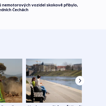
čů nemotorových vozidel skokově přibylo,
ředních Čechách