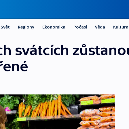
Svět
Regiony
Ekonomika
Počasí
Věda
Kultura
h svátcích zůstano
řené