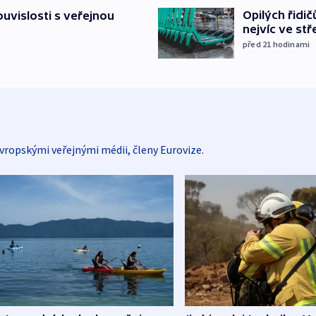
Opilých řidi
souvislosti s veřejnou
nejvíc ve st
před 21
hodinami
vropskými veřejnými médii, členy Eurovize.