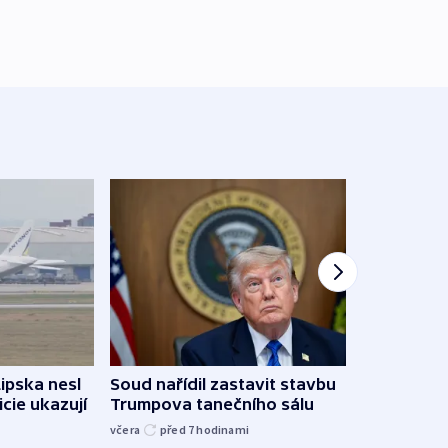
Lipska nesl
Soud nařídil zastavit stavbu
Žido
icie ukazují
Trumpova tanečního sálu
břehu
kriti
včera
před 7
hodinami