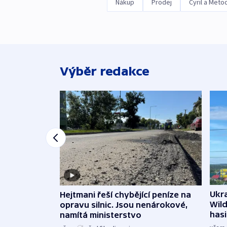
Nákup
Prodej
Cyril a Meto
Výběr redakce
Ukra
Hejtmani řeší chybějící peníze na
Wild
opravu silnic. Jsou nenárokové,
hasi
namítá ministerstvo