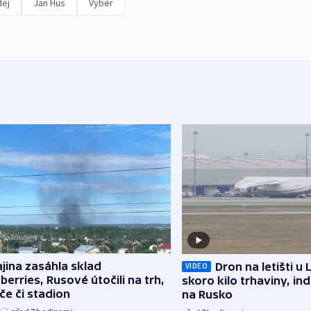
děj
Jan Hus
Výběr
jina zasáhla sklad
Dron na letišti u 
VIDEO
berries, Rusové útočili na trh,
skoro kilo trhaviny, ind
če či stadion
na Rusko