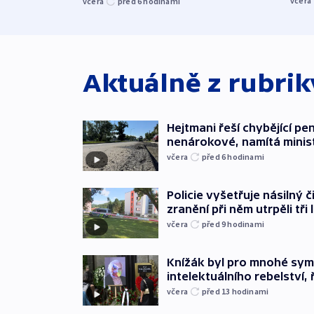
včera
včera
před 6
hodinami
Aktuálně z rubri
Hejtmani řeší chybějící pen
nenárokové, namítá minis
včera
před 6
hodinami
Policie vyšetřuje násilný 
zranění při něm utrpěli tři 
včera
před 9
hodinami
Knížák byl pro mnohé sy
intelektuálního rebelství, 
včera
před 13
hodinami