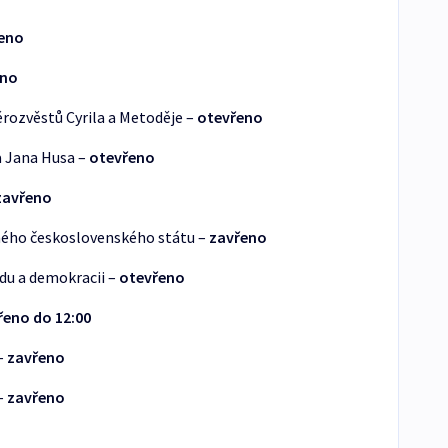
eno
eno
ěrozvěstů Cyrila a Metoděje –
otevřeno
a Jana Husa –
otevřeno
zavřeno
ého československého státu –
zavřeno
du a demokracii –
otevřeno
řeno do 12:00
–
zavřeno
–
zavřeno