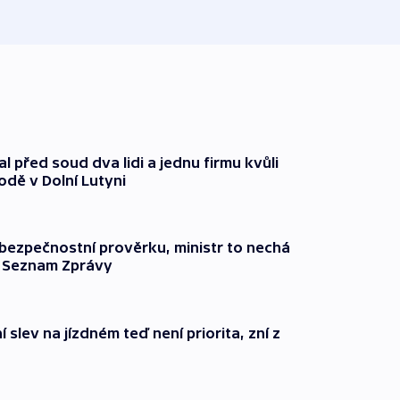
před 7
l před soud dva lidi a jednu firmu kvůli
odě v Dolní Lutyni
l bezpečnostní prověrku, ministr to nechá
ší Seznam Zprávy
 slev na jízdném teď není priorita, zní z