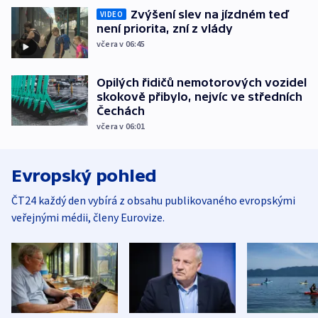
Zvýšení slev na jízdném teď
VIDEO
není priorita, zní z vlády
včera v 06:45
Opilých řidičů nemotorových vozidel
skokově přibylo, nejvíc ve středních
Čechách
včera v 06:01
Evropský pohled
ČT24 každý den vybírá z obsahu publikovaného evropskými
veřejnými médii, členy Eurovize.