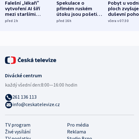
Falešní „lékaři“
Spekulace o
Pobyt u vodn
vytvoření AI šíří
přímém ruském
ploch zvyšuje
mezi staršími
útoku jsou pošetilé,
duševní poho
Poláky nebezpečné
míní estonský
ukázala
před 2
h
před 16
h
včera v 07:30
zdravotní rady
bezpečnostní
mezinárodní 
expert
Divácké centrum
každý všední den:
8:00—16:00 hodin
261 136 113
info@ceskatelevize.cz
TV program
Pro média
Živé vysílání
Reklama
TV poplatky
Studio Brno