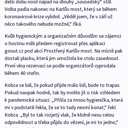
delší dobu nosil nápad na dlouhý „sousedský“ stůl.
Volba padla nakonec na Karlův most, který se během
koronavirové krize vylidnil. „Věděl jsem, že v září už
něco takového nebude možné,“ říká.
Kvůli hygienickým a organizačním důvodům se zájemci
o hostinu měli předem registrovat přes aplikaci
goout.cz pod akcí Prostřený Karlův most. Na místě pak
dostali placku, která jim umožnila ke stolu zasednout.
První vlna rezervací se podle organizátorů vyprodala
během 40 vteřin.
Kobza se bál, že pokud přijde málo lidí, bude to trapas.
Pokud naopak hodně, tak by mohlo jít o risk vzhledem
k pandemické situaci. „Přišla za mnou hygienička, která
mi v podstatě řekla, že se to tady nesmí konat,“ řekl
Kobza. „Byl to tak rozjetý vlak, že klidně nesu celou
odpovědnost a třeba půjdu do vězení, je mi to jedno,“