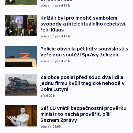
včera
před 15
h
Knížák byl pro mnohé symbolem
svobody a intelektuálního rebelství,
řekl Klaus
včera
před 19
h
Policie obvinila pět lidí v souvislosti s
veřejnou soutěží Správy železnic
včera
před 20
h
Žalobce poslal před soud dva lidi a
jednu firmu kvůli tragické nehodě v
Dolní Lutyni
před 20
h
Šéf ČD vrátil bezpečnostní prověrku,
ministr to nechá prověřit, píší
Seznam Zprávy
včera v 09:06