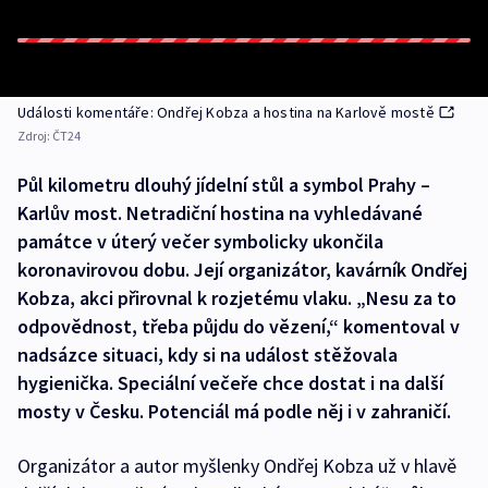
Události komentáře: Ondřej Kobza a hostina na Karlově mostě
Zdroj:
ČT24
Půl kilometru dlouhý jídelní stůl a symbol Prahy –
Karlův most. Netradiční hostina na vyhledávané
památce v úterý večer symbolicky ukončila
koronavirovou dobu. Její organizátor, kavárník Ondřej
Kobza, akci přirovnal k rozjetému vlaku. „Nesu za to
odpovědnost, třeba půjdu do vězení,“ komentoval v
nadsázce situaci, kdy si na událost stěžovala
hygienička. Speciální večeře chce dostat i na další
mosty v Česku. Potenciál má podle něj i v zahraničí.
Organizátor a autor myšlenky Ondřej Kobza už v hlavě