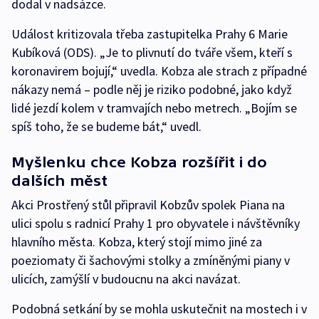
dodal v nadsázce.
Událost kritizovala třeba zastupitelka Prahy 6 Marie
Kubíková (ODS). „Je to plivnutí do tváře všem, kteří s
koronavirem bojují,“ uvedla. Kobza ale strach z případné
nákazy nemá – podle něj je riziko podobné, jako když
lidé jezdí kolem v tramvajích nebo metrech. „Bojím se
spíš toho, že se budeme bát,“ uvedl.
Myšlenku chce Kobza rozšířit i do
dalších měst
Akci Prostřený stůl připravil Kobzův spolek Piana na
ulici spolu s radnicí Prahy 1 pro obyvatele i návštěvníky
hlavního města. Kobza, který stojí mimo jiné za
poeziomaty či šachovými stolky a zmíněnými piany v
ulicích, zamýšlí v budoucnu na akci navázat.
Podobná setkání by se mohla uskutečnit na mostech i v