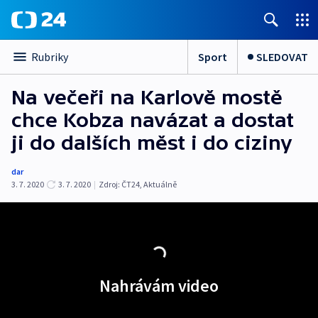
Sport
SLEDOVAT
Rubriky
Na večeři na Karlově mostě
chce Kobza navázat a dostat
ji do dalších měst i do ciziny
dar
3. 7. 2020
3. 7. 2020
|
Zdroj:
ČT24
,
Aktuálně
Nahrávám video