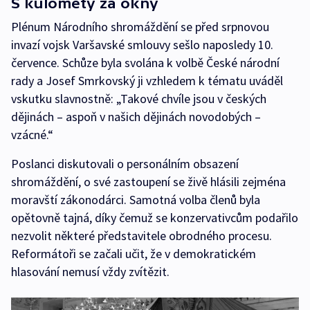
S kulomety za okny
Plénum Národního shromáždění se před srpnovou
invazí vojsk Varšavské smlouvy sešlo naposledy 10.
července. Schůze byla svolána k volbě České národní
rady a Josef Smrkovský ji vzhledem k tématu uváděl
vskutku slavnostně: „Takové chvíle jsou v českých
dějinách – aspoň v našich dějinách novodobých –
vzácné.“
Poslanci diskutovali o personálním obsazení
shromáždění, o své zastoupení se živě hlásili zejména
moravští zákonodárci. Samotná volba členů byla
opětovně tajná, díky čemuž se konzervativcům podařilo
nezvolit některé představitele obrodného procesu.
Reformátoři se začali učit, že v demokratickém
hlasování nemusí vždy zvítězit.