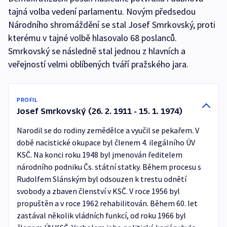
tajná volba vedení parlamentu. Novým předsedou
Národního shromáždění se stal Josef Smrkovský, proti
kterému v tajné volbě hlasovalo 68 poslanců.
Smrkovský se následně stal jednou z hlavních a
veřejností velmi oblíbených tváří pražského jara.
PROFIL
Josef Smrkovský (26. 2. 1911 - 15. 1. 1974)
Narodil se do rodiny zemědělce a vyučil se pekařem. V
době nacistické okupace byl členem 4. ilegálního ÚV
KSČ. Na konci roku 1948 byl jmenován ředitelem
národního podniku Čs. státní statky. Během procesu s
Rudolfem Slánským byl odsouzen k trestu odnětí
svobody a zbaven členství v KSČ. V roce 1956 byl
propuštěn a v roce 1962 rehabilitován. Během 60. let
zastával několik vládních funkcí, od roku 1966 byl