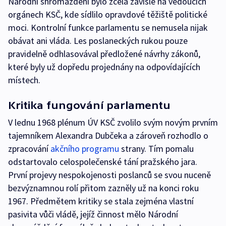
Národní shromáždění bylo zcela závislé na vedoucích
orgánech KSČ, kde sídlilo opravdové těžiště politické
moci. Kontrolní funkce parlamentu se nemusela nijak
obávat ani vláda. Les poslaneckých rukou pouze
pravidelně odhlasovával předložené návrhy zákonů,
které byly už dopředu projednány na odpovídajících
místech.
Kritika fungování parlamentu
V lednu 1968 plénum ÚV KSČ zvolilo svým novým prvním
tajemníkem Alexandra Dubčeka a zároveň rozhodlo o
zpracování
akčního programu
strany. Tím pomalu
odstartovalo celospolečenské tání pražského jara.
První projevy nespokojenosti poslanců se svou nuceně
bezvýznamnou rolí přitom zazněly už na konci roku
1967. Předmětem kritiky se stala zejména vlastní
pasivita vůči vládě, jejíž činnost mělo Národní