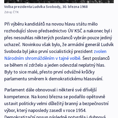
Volba prezidenta Ludvíka Svobody, 30. března 1968
Zdroj:
ČTK
Při výběru kandidátů na novou hlavu státu mělo
rozhodující slovo předsednictvo ÚV KSČ a nakonec byl i
přes nesouhlas některých poslanců vybrán pouze jediný
uchazeč. Novinkou však bylo, že armádní generál Ludvík
Svoboda byl jako první socialistický prezident
zvolen
Národním shromážděním v tajné volbě
. Šest poslanců
se během ní zdrželo a jeden odevzdal neplatný hlas.
Byly to sice malé, přesto první odvážné krůčky
parlamentu směrem k demokratickému hlasování.
Parlament dále obnovoval i některé své dřívější
kompetence. Na konci března se podařilo opětovně
ustavit politicky velmi důležitý branný a bezpečnostní
výbor, který naposledy zasedl v roce 1954.
Demokratizační posun následně potvrdila i dubnová