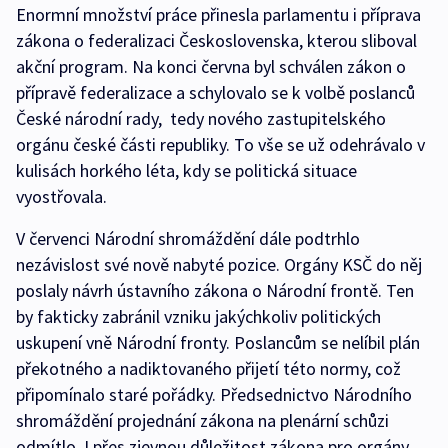
Enormní množství práce přinesla parlamentu i příprava
zákona o federalizaci Československa, kterou sliboval
akční program. Na konci června byl schválen zákon o
přípravě federalizace a schylovalo se k volbě poslanců
České národní rady, tedy nového zastupitelského
orgánu české části republiky. To vše se už odehrávalo v
kulisách horkého léta, kdy se politická situace
vyostřovala.
V červenci Národní shromáždění dále podtrhlo
nezávislost své nově nabyté pozice. Orgány KSČ do něj
poslaly návrh ústavního zákona o Národní frontě. Ten
by fakticky zabránil vzniku jakýchkoliv politických
uskupení vně Národní fronty. Poslancům se nelíbil plán
překotného a nadiktovaného přijetí této normy, což
připomínalo staré pořádky. Předsednictvo Národního
shromáždění projednání zákona na plenární schůzi
odmítlo. I přes zjevnou důležitost zákona pro orgány