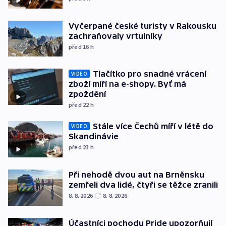
Vyčerpané české turisty v Rakousku
zachraňovaly vrtulníky
před 16
h
Tlačítko pro snadné vrácení
VIDEO
zboží míří na e-shopy. Byť má
zpoždění
před 22
h
Stále více Čechů míří v létě do
VIDEO
Skandinávie
před 23
h
Při nehodě dvou aut na Brněnsku
zemřeli dva lidé, čtyři se těžce zranili
8. 8. 2026
8. 8. 2026
Účastníci pochodu Pride upozorňují