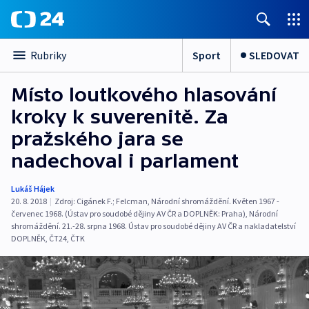
Sport
SLEDOVAT
Rubriky
Místo loutkového hlasování
kroky k suverenitě. Za
pražského jara se
nadechoval i parlament
Lukáš Hájek
20. 8. 2018
|
Zdroj:
Cigánek F.; Felcman
,
Národní shromáždění. Květen 1967 -
červenec 1968. (Ústav pro soudobé dějiny AV ČR a DOPLNĚK: Praha)
,
Národní
shromáždění. 21.-28. srpna 1968. Ústav pro soudobé dějiny AV ČR a nakladatelství
DOPLNĚK
,
ČT24
,
ČTK