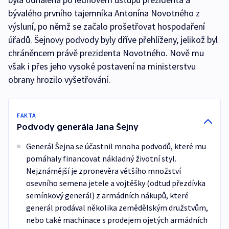
bývalého prvního tajemníka Antonína Novotného z
výsluní, po němž se začalo prošetřovat hospodaření
úřadů. Šejnovy podvody byly dříve přehlíženy, jelikož byl
chráněncem právě prezidenta Novotného. Nově mu
však i přes jeho vysoké postavení na ministerstvu
obrany hrozilo vyšetřování.
FAKTA
Podvody generála Jana Šejny
Generál Šejna se účastnil mnoha podvodů, které mu
pomáhaly financovat nákladný životní styl.
Nejznámější je zpronevěra většího množství
osevního semena jetele a vojtěšky (odtud přezdívka
semínkový generál) z armádních nákupů, které
generál prodával několika zemědělským družstvům,
nebo také machinace s prodejem ojetých armádních