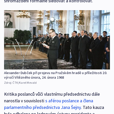
shromáždění formálně sledovat a kontrolovat.
Alexander Dubček při projevu na Pražském hradě u příležitosti 20.
výročí Vítězného února, 24. února 1968
Zdroj:
ČTK/Karel Mevald
Kritika poslanců vůči vlastnímu předsednictvu dále
narostla v souvislosti
s aférou poslance a člena
parlamentního předsednictva Jana Šejny
. Tato kauza
byla odhalena po lednovém ústupu prezidenta a