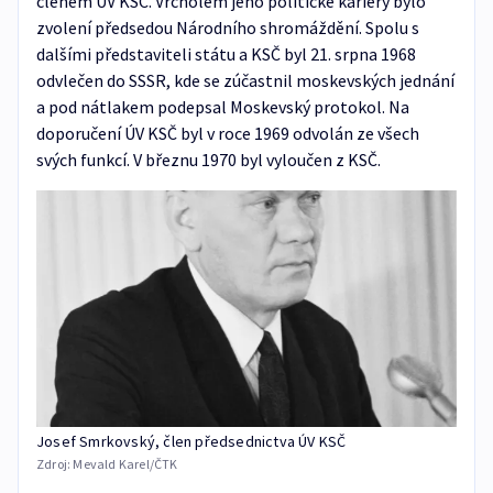
členem ÚV KSČ. Vrcholem jeho politické kariéry bylo
zvolení předsedou Národního shromáždění. Spolu s
dalšími představiteli státu a KSČ byl 21. srpna 1968
odvlečen do SSSR, kde se zúčastnil moskevských jednání
a pod nátlakem podepsal Moskevský protokol. Na
doporučení ÚV KSČ byl v roce 1969 odvolán ze všech
svých funkcí. V březnu 1970 byl vyloučen z KSČ.
Josef Smrkovský, člen předsednictva ÚV KSČ
Zdroj:
Mevald Karel/ČTK