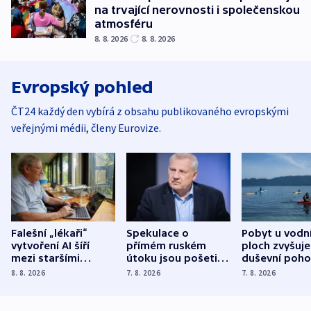
na trvající nerovnosti i společenskou
atmosféru
8. 8. 2026
8. 8. 2026
Evropský pohled
ČT24 každý den vybírá z obsahu publikovaného evropskými
veřejnými médii, členy Eurovize.
Falešní „lékaři“
Spekulace o
Pobyt u vodn
vytvoření AI šíří
přímém ruském
ploch zvyšuje
mezi staršími
útoku jsou pošetilé,
duševní poho
Poláky nebezpečné
míní estonský
ukázala
8. 8. 2026
7. 8. 2026
7. 8. 2026
zdravotní rady
bezpečnostní
mezinárodní 
expert