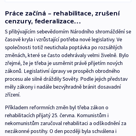
Práce začíná – rehabilitace, zrušení
cenzury, federalizace…
S přibývajícím sebevědomím Národního shromáždění se
časově kryla i vzrůstající potřeba nové legislativy. Ve
společnosti totiž neutichala poptávka po rozsáhlých
změnách, které se často odehrávaly velmi živelně. Bylo
zřejmé, že je třeba je usměrnit právě přijetím nových
zákonů. Legislativní úpravy ve prospěch obrodného
procesu ale silně dráždily Sověty. Podle jejich představ
měly zákony i nadále bezvýhradně bránit dosavadní
zřízení.
Příkladem reformních změn byl třeba zákon o
rehabilitacích přijatý 25. června. Komunistům i
nekomunistům zaručoval rehabilitaci a odškodnění za
nezákonné postihy. O den později byla schválena i