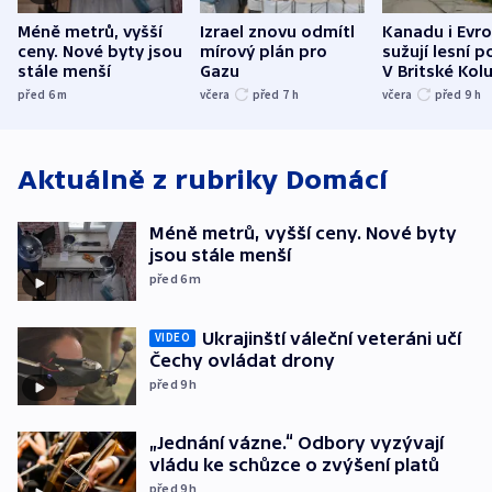
Méně metrů, vyšší
Izrael znovu odmítl
Kanadu i Evro
ceny. Nové byty jsou
mírový plán pro
sužují lesní p
stále menší
Gazu
V Britské Kol
evakuovali tis
před 6
m
včera
před 7
h
včera
před 9
h
Aktuálně z rubriky
Domácí
Méně metrů, vyšší ceny. Nové byty
jsou stále menší
před 6
m
Ukrajinští váleční veteráni učí
VIDEO
Čechy ovládat drony
před 9
h
„Jednání vázne.“ Odbory vyzývají
vládu ke schůzce o zvýšení platů
před 9
h