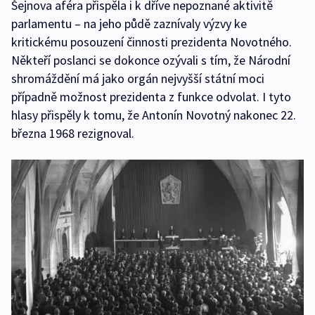
Šejnova aféra přispěla i k dříve nepoznané aktivitě
parlamentu – na jeho půdě zaznívaly výzvy ke
kritickému posouzení činnosti prezidenta Novotného.
Někteří poslanci se dokonce ozývali s tím, že Národní
shromáždění má jako orgán nejvyšší státní moci
případně možnost prezidenta z funkce odvolat. I tyto
hlasy přispěly k tomu, že Antonín Novotný nakonec 22.
března 1968 rezignoval.