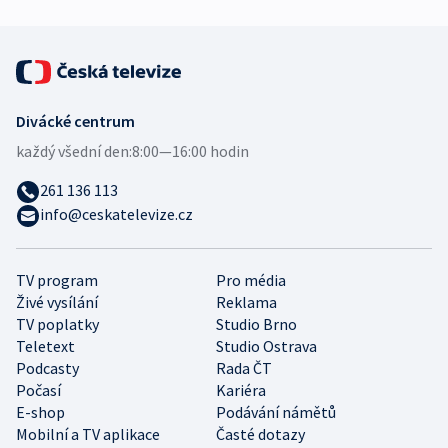
Divácké centrum
každý všední den:
8:00—16:00 hodin
261 136 113
info@ceskatelevize.cz
TV program
Pro média
Živé vysílání
Reklama
TV poplatky
Studio Brno
Teletext
Studio Ostrava
Podcasty
Rada ČT
Počasí
Kariéra
E-shop
Podávání námětů
Mobilní a TV aplikace
Časté dotazy