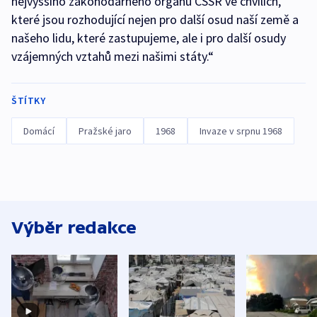
nejvyššího zákonodárného orgánu ČSSR ve chvílích,
které jsou rozhodující nejen pro další osud naší země a
našeho lidu, které zastupujeme, ale i pro další osudy
vzájemných vztahů mezi našimi státy.“
ŠTÍTKY
Domácí
Pražské jaro
1968
Invaze v srpnu 1968
Výběr redakce