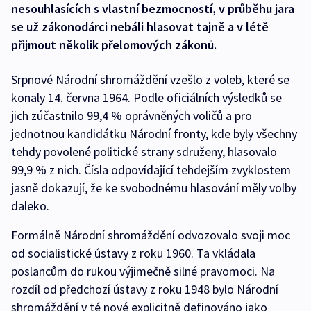
nesouhlasících s vlastní bezmocností, v průběhu jara
se už zákonodárci nebáli hlasovat tajně a v létě
přijmout několik přelomových zákonů.
Srpnové Národní shromáždění vzešlo z voleb, které se
konaly 14. června 1964. Podle oficiálních výsledků se
jich zúčastnilo 99,4 % oprávněných voličů a pro
jednotnou kandidátku Národní fronty, kde byly všechny
tehdy povolené politické strany sdruženy, hlasovalo
99,9 % z nich. Čísla odpovídající tehdejším zvyklostem
jasně dokazují, že ke svobodnému hlasování měly volby
daleko.
Formálně Národní shromáždění odvozovalo svoji moc
od socialistické ústavy z roku 1960. Ta vkládala
poslancům do rukou výjimečně silné pravomoci. Na
rozdíl od předchozí ústavy z roku 1948 bylo Národní
shromáždění v té nové explicitně definováno jako