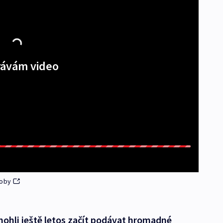
ávám video
loby
mohli ještě letos začít podávat hromadné