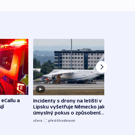
 eCallu a
Incidenty s drony na letišti v
Klima
jí
Lipsku vyšetřuje Německo jako
podn
úmyslný pokus o způsobení
i sví
exploze
včera
před 6
hodinami
včera