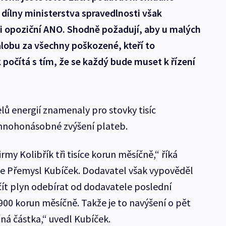
dílny ministerstva spravedlnosti však
ani opoziční ANO. Shodně požadují, aby u malých
lobu za všechny poškozené, kteří to
počítá s tím, že se každý bude muset k řízení
ů energií znamenaly pro stovky tisíc
mnohonásobné zvýšení plateb.
irmy Kolibřík tři tisíce korun měsíčně,“ říká
gie Přemysl Kubíček. Dodavatel však vypověděl
ít plyn odebírat od dodavatele poslední
900 korun měsíčně. Takže je to navýšení o pět
ná částka,“ uvedl Kubíček.