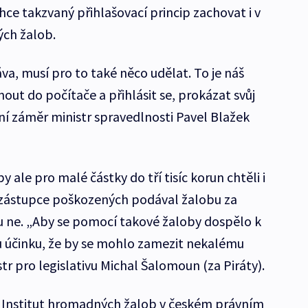
hce takzvaný přihlašovací princip zachovat i v
ch žalob.
áva, musí pro to také něco udělat. To je náš
nout do počítače a přihlásit se, prokázat svůj
í záměr ministr spravedlnosti Pavel Blažek
y ale pro malé částky do tří tisíc korun chtěli i
 zástupce poškozených podával žalobu za
u ne. „Aby se pomocí takové žaloby dospělo k
u účinku, že by se mohlo zamezit nekalému
r pro legislativu Michal Šalomoun (za Piráty).
. Institut hromadných žalob v českém právním