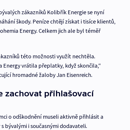
c bývalých zákazníků Kolibřík Energie se nyní
ání škody. Peníze chtějí získat i tisíce klientů,
Bohemia Energy. Celkem jich ale byl téměř
kazníků této možnosti využít nechtěla.
a Energy vrátila přeplatky, když skončila,“
ncující hromadné žaloby Jan Eisenreich.
e zachovat přihlašovací
ci o odškodnění museli aktivně přihlásit a
 s bývalými i současnými dodavateli.