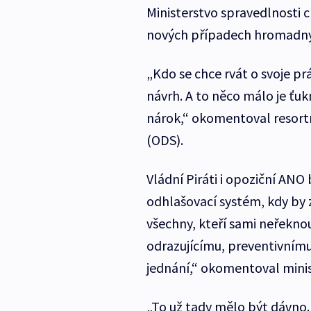
Ministerstvo spravedlnosti c
nových případech hromadný
„Kdo se chce rvát o svoje pr
návrh. A to něco málo je ťuk
nárok,“ okomentoval resortn
(ODS).
Vládní Piráti i opoziční ANO b
odhlašovací systém, kdy by
všechny, kteří sami neřekno
odrazujícímu, preventivním
jednání,“ okomentoval minist
„To už tady mělo být dávno