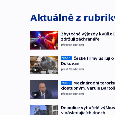
Aktuálně z rubri
Zbytečné výjezdy kvůli eC
zdržují záchranáře
před 6
hodinami
České firmy usilují 
VIDEO
Dukovan
před 7
hodinami
Mezinárodní teroris
VIDEO
dostupným, varuje Barto
před 8
hodinami
Demolice vyhořelé výškov
v následujících dnech