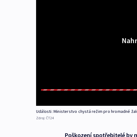
Nahr
Události: Ministerstvo chystá režim pro hromadné ža
Zdroj:
ČT24
Poškození spotřebitelé by 