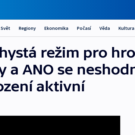
Svět
Regiony
Ekonomika
Počasí
Věda
Kultura
chystá režim pro h
ty a ANO se neshodn
zení aktivní