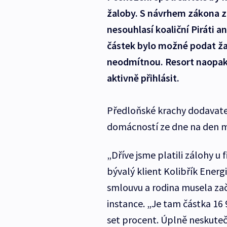
žaloby. S návrhem zákona z 
nesouhlasí koaliční Piráti 
částek bylo možné podat ža
neodmítnou. Resort naopak 
aktivně přihlásit.
Předloňské krachy dodavatel
domácností ze dne na den 
„Dříve jsme platili zálohy u f
bývalý klient Kolibřík Ener
smlouvu a rodina musela zač
instance. „Je tam částka 16 
set procent. Úplně neskuteč