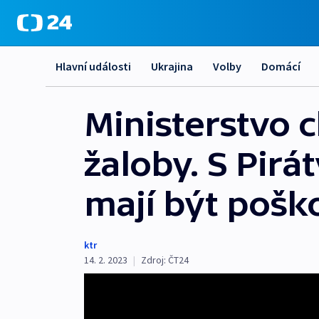
Hlavní události
Ukrajina
Volby
Domácí
Ministerstvo 
žaloby. S Pirá
mají být poško
ktr
14. 2. 2023
|
Zdroj:
ČT24