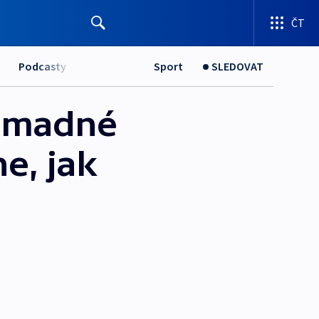
ČT
Podcasty
Sport
SLEDOVAT
romadné
e, jak