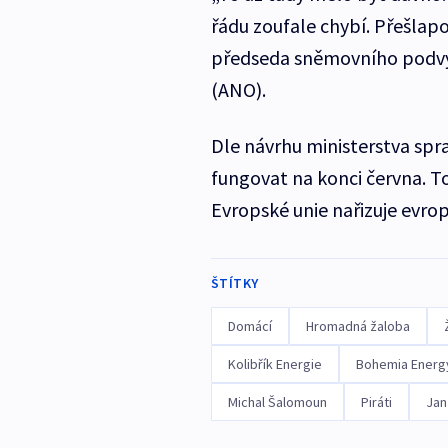
řádu zoufale chybí. Přešlap
předseda sněmovního podvýb
(ANO).
Dle návrhu ministerstva spr
fungovat na konci června. T
Evropské unie nařizuje evro
ŠTÍTKY
Domácí
Hromadná žaloba
Kolibřík Energie
Bohemia Energ
Michal Šalomoun
Piráti
Jan