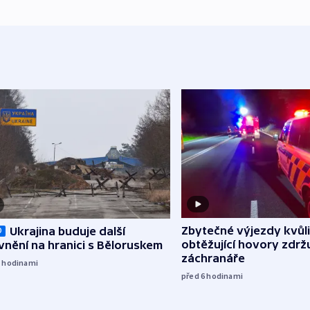
Zbytečné výjezdy kvůli
Ukrajina buduje další
O
obtěžující hovory zdržu
nění na hranici s Běloruskem
záchranáře
5
hodinami
před 6
hodinami