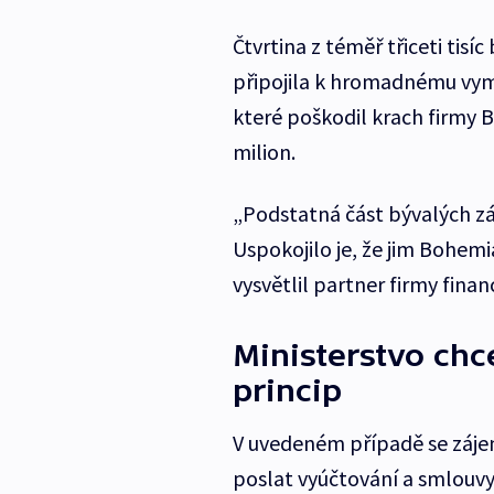
Čtvrtina z téměř třiceti tisí
připojila k hromadnému vymáh
které poškodil krach firmy 
milion.
„Podstatná část bývalých zá
Uspokojilo je, že jim Bohemi
vysvětlil partner firmy fina
Ministerstvo chc
princip
V uvedeném případě se zájem
poslat vyúčtování a smlouvy