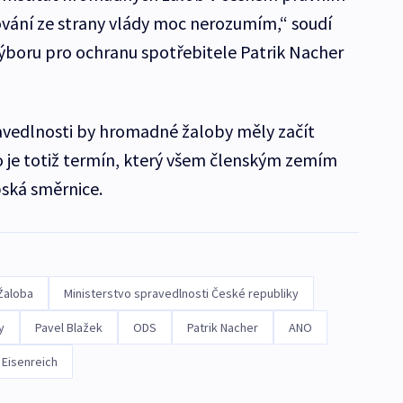
ování ze strany vlády moc nerozumím,“ soudí
oru pro ochranu spotřebitele Patrik Nacher
avedlnosti by hromadné žaloby měly začít
o je totiž termín, který všem členským zemím
pská směrnice.
Žaloba
Ministerstvo spravedlnosti České republiky
y
Pavel Blažek
ODS
Patrik Nacher
ANO
 Eisenreich