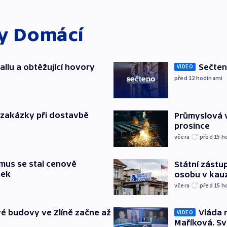
ky
Domácí
allu a obtěžující hovory
Sečten
VIDEO
před 12
hodinami
o zakázky při dostavbě
Průmyslová v
prosince
včera
před 15
h
mus se stal cenově
Státní zástup
šek
osobu v kau
včera
před 15
h
é budovy ve Zlíně začne až
Vláda 
VIDEO
Maříková. Sv