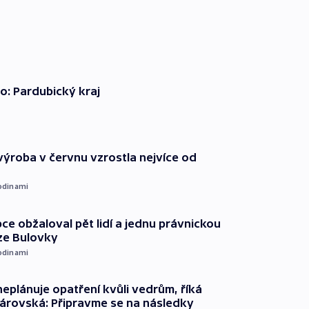
o: Pardubický kraj
ýroba v červnu vzrostla nejvíce od
odinami
ce obžaloval pět lidí a jednu právnickou
ze Bulovky
odinami
neplánuje opatření kvůli vedrům, říká
árovská: Připravme se na následky