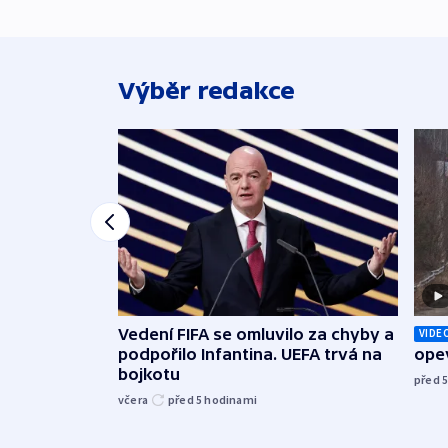
Výběr redakce
Vedení FIFA se omluvilo za chyby a
VIDE
podpořilo Infantina. UEFA trvá na
opev
bojkotu
před 
včera
před 5
hodinami