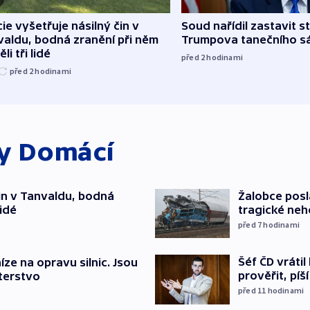
cie vyšetřuje násilný čin v
Soud nařídil zastavit s
aldu, bodná zranění při něm
Trumpova tanečního s
li tři lidé
před 2
hodinami
před 2
hodinami
ky
Domácí
čin v Tanvaldu, bodná
Žalobce posla
lidé
tragické neh
před 7
hodinami
Šéf ČD vráti
íze na opravu silnic. Jsou
prověřit, pí
terstvo
před 11
hodinami