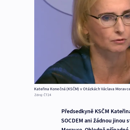
Kateřina Konečná (KSČM) v Otázkách Václava Moravc
Zdroj:
ČT24
Předsedkyně KSČM Kateřina 
SOCDEM ani žádnou jinou st
Moravce. Ohledně případné 