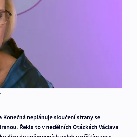
e
Konečná neplánuje sloučení strany se
ranou. Řekla to v nedělních Otázkách Václava
koalice do sněmovních voleb v příštím roce