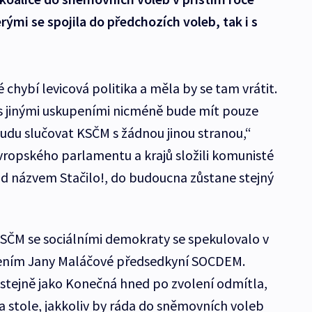
erými se spojila do předchozích voleb, tak i s
hybí levicová politika a měla by se tam vrátit.
 jinými uskupeními nicméně bude mít pouze
udu slučovat KSČM s žádnou jinou stranou,“
Evropského parlamentu a krajů složili komunisté
d názvem Stačilo!, do budoucna zůstane stejný
ČM se sociálními demokraty se spekulovalo v
lením Jany Maláčové předsedkyní SOCDEM.
tejně jako Konečná hned po zvolení odmítla,
a stole, jakkoliv by ráda do sněmovních voleb