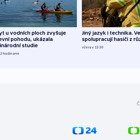
Jiný jazyk i technika. Ve
t u vodních ploch zvyšuje
spolupracují hasiči z r
evní pohodu, ukázala
inárodní studie
včera v 15:30
12
hodinami
Č