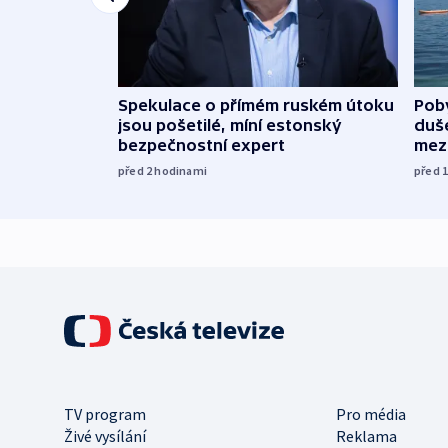
Spekulace o přímém ruském útoku
Poby
jsou pošetilé, míní estonský
duš
bezpečnostní expert
mez
před 2
hodinami
před 
TV program
Pro média
Živé vysílání
Reklama