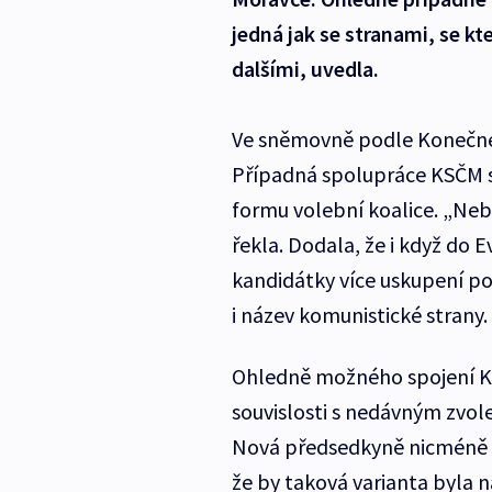
jedná jak se stranami, se kt
dalšími, uvedla.
Ve sněmovně podle Konečné c
Případná spolupráce KSČM s
formu volební koalice. „Neb
řekla. Dodala, že i když do 
kandidátky více uskupení po
i název komunistické strany.
Ohledně možného spojení KS
souvislosti s nedávným zvo
Nová předsedkyně nicméně s
že by taková varianta byla n