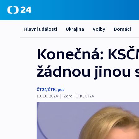
Hlavní události
Ukrajina
Volby
Domácí
Konečná: KSČM
žádnou jinou 
ČT24/ČTK
,
pes
13. 10. 2024
|
Zdroj:
ČTK
,
ČT24