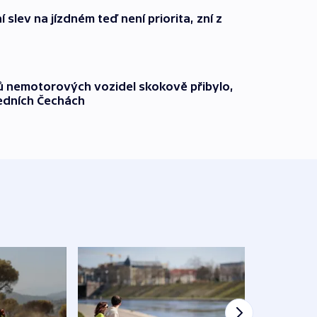
 slev na jízdném teď není priorita, zní z
čů nemotorových vozidel skokově přibylo,
ředních Čechách