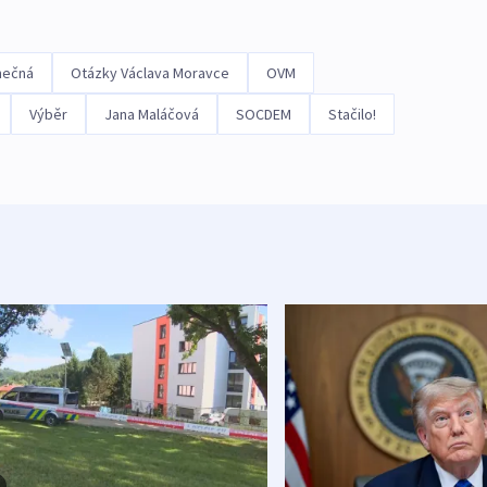
nečná
Otázky Václava Moravce
OVM
Výběr
Jana Maláčová
SOCDEM
Stačilo!