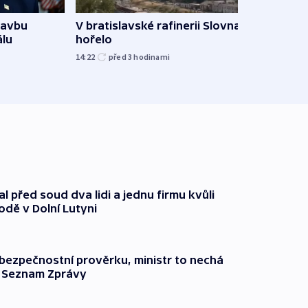
tavbu
V bratislavské rafinerii Slovnaft
Ukra
álu
hořelo
Wildb
Char
14:22
před 3
hodinami
09:02
l před soud dva lidi a jednu firmu kvůli
odě v Dolní Lutyni
l bezpečnostní prověrku, ministr to nechá
ší Seznam Zprávy