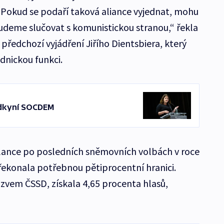
 „Pokud se podaří taková aliance vyjednat, mohu
budeme slučovat s komunistickou stranou,“ řekla
ředchozí vyjádření Jiřího Dientsbiera, který
dnickou funkci.
dkyní SOCDEM
lance po posledních sněmovních volbách v roce
překonala potřebnou pětiprocentní hranici.
zvem ČSSD, získala 4,65 procenta hlasů,