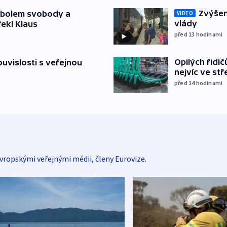
Zvýšení
mbolem svobody a
VIDEO
vlády
řekl Klaus
před 13
hodinami
Opilých řidi
souvislosti s veřejnou
nejvíc ve st
před 14
hodinami
vropskými veřejnými médii, členy Eurovize.