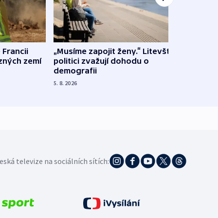
 Francii
„Musíme zapojit ženy.“ Litevští
Na Uk
ůzných zemí
politici zvažují dohodu o
občan
demografii
na s
5. 8. 2026
5. 8. 20
eská televize na sociálních sítích: