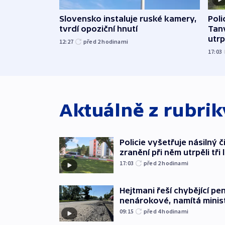
Slovensko instaluje ruské kamery,
Poli
tvrdí opoziční hnutí
Tanv
utrpě
12:27
před 2
hodinami
17:03
Aktuálně z rubri
Policie vyšetřuje násilný 
zranění při něm utrpěli tři 
17:03
před 2
hodinami
Hejtmani řeší chybějící pen
nenárokové, namítá minis
09:15
před 4
hodinami