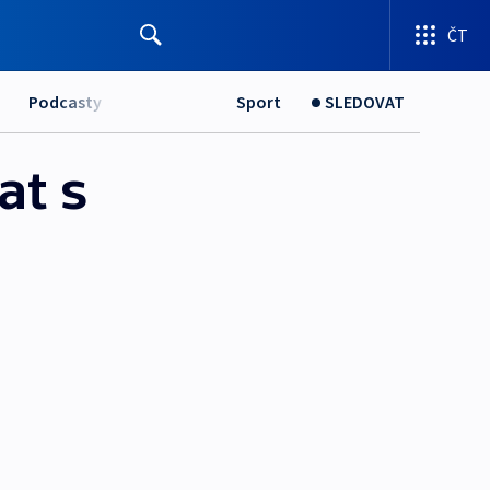
ČT
Podcasty
Sport
SLEDOVAT
at s