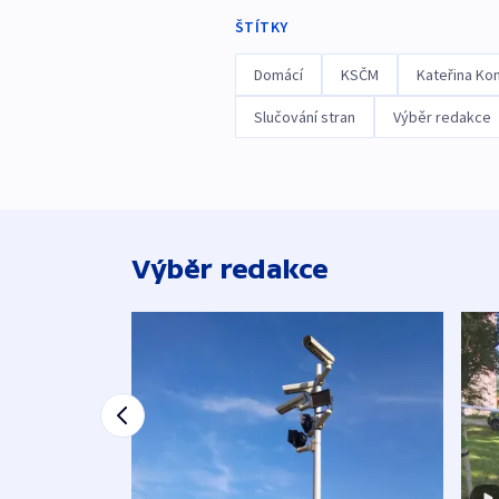
ŠTÍTKY
Domácí
KSČM
Kateřina Ko
Slučování stran
Výběr redakce
Výběr redakce