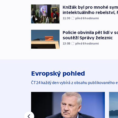
Knížák byl pro mnohé sy
intelektuálního rebelství, 
11:30
před 6
hodinami
Policie obvinila pět lidí v 
soutěží Správy železnic
13:08
před 6
hodinami
Evropský pohled
ČT24 každý den vybírá z obsahu publikovaného e