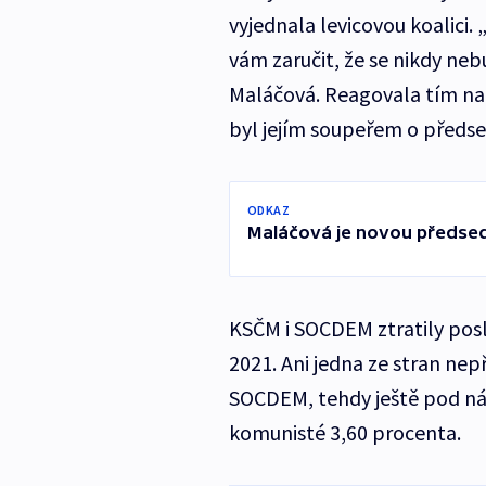
vyjednala levicovou koalici.
vám zaručit, že se nikdy ne
Maláčová. Reagovala tím na p
byl jejím soupeřem o předse
ODKAZ
Maláčová je novou předse
KSČM i SOCDEM ztratily pos
2021. Ani jedna ze stran ne
SOCDEM, tehdy ještě pod ná
komunisté 3,60 procenta.