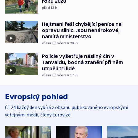
roku 2020
před 13
h
Hejtmani řeší chybějící peníze na
opravu silnic. Jsou nenárokové,
namítá ministerstvo
včera
včera v 20:59
Policie vyšetřuje násilný čin v
Tanvaldu, bodná zranění při něm
utrpěli tři lidé
včera
včera v 17:58
Evropský pohled
ČT24 každý den vybírá z obsahu publikovaného evropskými
veřejnými médii, členy Eurovize.