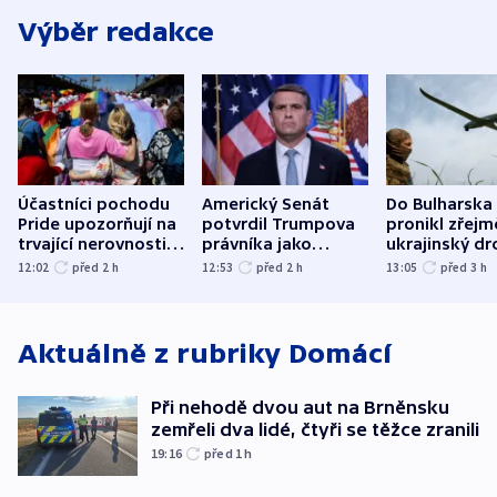
Výběr redakce
Účastníci pochodu
Americký Senát
Do Bulharska
Pride upozorňují na
potvrdil Trumpova
pronikl zřejm
trvající nerovnosti i
právníka jako
ukrajinský dr
společenskou
ministra
explodoval k
12:02
před 2
h
12:53
před 2
h
13:05
před 3
h
atmosféru
spravedlnosti
od plynovod
Aktuálně z rubriky
Domácí
Při nehodě dvou aut na Brněnsku
zemřeli dva lidé, čtyři se těžce zranili
19:16
před 1
h