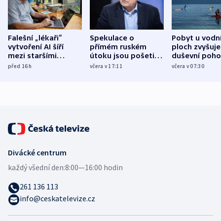
Falešní „lékaři“
Spekulace o
Pobyt u vodn
vytvoření AI šíří
přímém ruském
ploch zvyšuje
mezi staršími
útoku jsou pošetilé,
duševní poho
Poláky nebezpečné
míní estonský
ukázala
před 16
h
včera v 17:11
včera v 07:30
zdravotní rady
bezpečnostní
mezinárodní 
expert
Divácké centrum
každý všední den:
8:00—16:00 hodin
261 136 113
info@ceskatelevize.cz