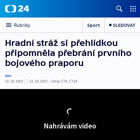
Sport
SLEDOVAT
Rubriky
Hradní stráž si přehlídkou
připomněla přebrání prvního
bojového praporu
den
12. 10. 2023
12. 10. 2023
|
Zdroj:
ČTK
,
ČT24
Nahrávám video