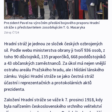
Prezident Pavel na výročním předání bojového praporu Hradní
stráže s představitelem zosobňujícím T. G. Masaryka
Zdroj:
ČT24
Hradní stráž je jednou ze složek českých ozbrojených
sil. Podle webu ministerstva obrany ji tvoří 936 osob, z
toho 90 důstojníků, 135 praporčíků, 668 poddůstojníků
a 43 občanských zaměstnanců. Za úkol má nejen vnější
ostrahu areálu Pražského hradu, ale i hlídání lánského
zámku. Vojáci Hradní stráže se jako čestná stráž
účastní i reprezentačních a protokolárních aktů
prezidenta.
Založení Hradní stráže se váže k 7. prosinci 1918, kdy
byla nařízením československého vrchního velitelství