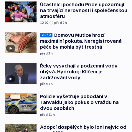
Účastníci pochodu Pride upozorňují
na trvající nerovnosti i společenskou
atmosféru
12:02
před 2
h
Domovu Mutice hrozí
VIDEO
maximální pokuta. Neregistrovaná
péče by mohla být trestná
před 3
h
Řeky vysychají a podzemní vody
ubývá. Hydrolog: Klíčem je
zadržování vody
před 7
h
Policie vyšetřuje pobodání v
Tanvaldu jako pokus o vraždu na
dvou osobách
před 11
h
Adopcí dospělých bylo loni nejvíc od