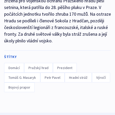
zřízena pro vojenskou ochranu Pražského hradu pěší
setnina, která patřila do 28. pěšího pluku v Praze. V
počátcích jednotku tvořilo zhruba 170 mužů. Na ostraze
Hradu se podíleli i členové Sokola z Hradčan, později
českoslovenští legionáři z francouzské, italské a ruské
fronty. Za druhé světové války byla stráž zrušena a její
úkoly plnilo vládní vojsko.
ŠTÍTKY
Domácí
Pražský hrad
Prezident
Tomáš G. Masaryk
Petr Pavel
Hradní stráž
Výročí
Bojový prapor