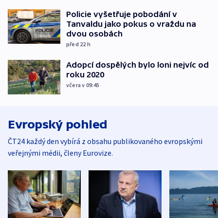
Policie vyšetřuje pobodání v
Tanvaldu jako pokus o vraždu na
dvou osobách
před 22
h
Adopcí dospělých bylo loni nejvíc od
roku 2020
včera v 09:45
Evropský pohled
ČT24 každý den vybírá z obsahu publikovaného evropskými
veřejnými médii, členy Eurovize.