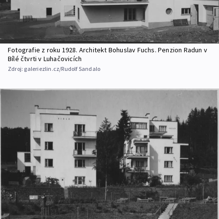
Fotografie z roku 1928. Architekt Bohuslav Fuchs. Penzion Radun v
Bílé čtvrti v Luhačovicích
Zdroj:
galeriezlin.cz/Rudolf Sandalo