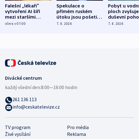
Falešní „lékaři“
Spekulace o
Pobyt u vodn
vytvoření AI šíří
přímém ruském
ploch zvyšuje
mezi staršími
útoku jsou pošetilé,
duševní poho
Poláky nebezpečné
míní estonský
ukázala
včera v 07:00
7. 8. 2026
7. 8. 2026
zdravotní rady
bezpečnostní
mezinárodní 
expert
Divácké centrum
každý všední den:
8:00—16:00 hodin
261 136 113
info@ceskatelevize.cz
TV program
Pro média
Živé vysílání
Reklama