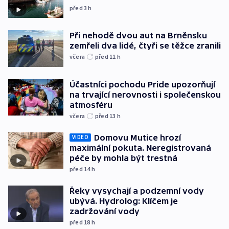
před 3
h
Při nehodě dvou aut na Brněnsku
zemřeli dva lidé, čtyři se těžce zranili
včera
před 11
h
Účastníci pochodu Pride upozorňují
na trvající nerovnosti i společenskou
atmosféru
včera
před 13
h
Domovu Mutice hrozí
VIDEO
maximální pokuta. Neregistrovaná
péče by mohla být trestná
před 14
h
Řeky vysychají a podzemní vody
ubývá. Hydrolog: Klíčem je
zadržování vody
před 18
h