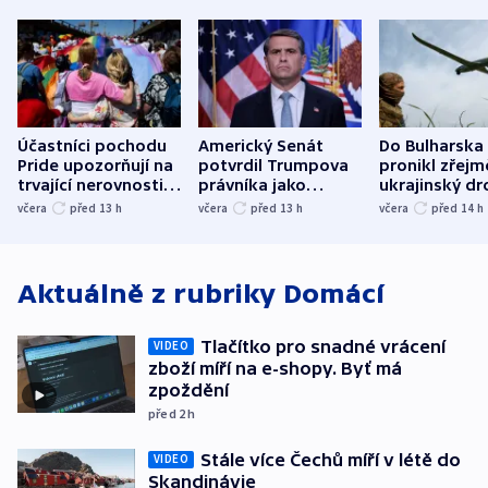
Účastníci pochodu
Americký Senát
Do Bulharska
Pride upozorňují na
potvrdil Trumpova
pronikl zřejm
trvající nerovnosti i
právníka jako
ukrajinský dr
společenskou
ministra
explodoval k
včera
před 13
h
včera
před 13
h
včera
před 14
h
atmosféru
spravedlnosti
od plynovod
Aktuálně z rubriky
Domácí
Tlačítko pro snadné vrácení
VIDEO
zboží míří na e-shopy. Byť má
zpoždění
před 2
h
Stále více Čechů míří v létě do
VIDEO
Skandinávie