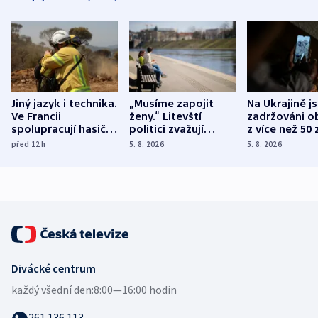
Jiný jazyk i technika.
„Musíme zapojit
Na Ukrajině j
Ve Francii
ženy.“ Litevští
zadržováni o
spolupracují hasiči z
politici zvažují
z více než 50 
různých zemí
dohodu o
Bojovali na s
před 12
h
5. 8. 2026
5. 8. 2026
demografii
Ruska
Divácké centrum
každý všední den:
8:00—16:00 hodin
261 136 113