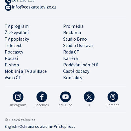
info@ceskatelevize.cz
TV program
Pro média
Živé vysílání
Reklama
TV poplatky
Studio Brno
Teletext
Studio Ostrava
Podcasty
Rada ČT
Počasí
Kariéra
E-shop
Podávání námětů
Mobilní a TV aplikace
Časté dotazy
Vše o ČT
Kontakty
Instagram
Facebook
YouTube
X
Threads
© Česká televize
•
•
English
Ochrana soukromí
Přístupnost