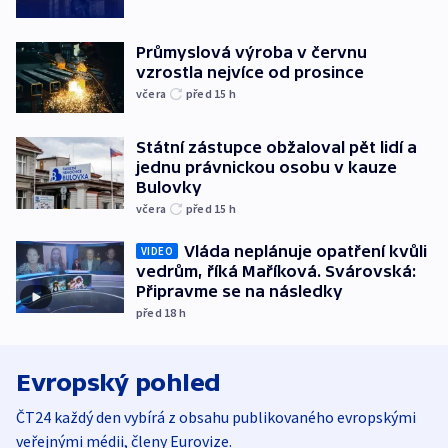
Průmyslová výroba v červnu
vzrostla nejvíce od prosince
včera
před 15
h
Státní zástupce obžaloval pět lidí a
jednu právnickou osobu v kauze
Bulovky
včera
před 15
h
Vláda neplánuje opatření kvůli
VIDEO
vedrům, říká Maříková. Svárovská:
Připravme se na následky
před 18
h
Evropský pohled
ČT24 každý den vybírá z obsahu publikovaného evropskými
veřejnými médii, členy Eurovize.