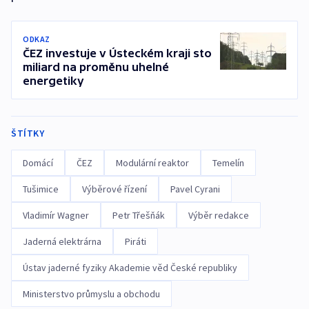
ODKAZ
ČEZ investuje v Ústeckém kraji sto
miliard na proměnu uhelné
energetiky
ŠTÍTKY
Domácí
ČEZ
Modulární reaktor
Temelín
Tušimice
Výběrové řízení
Pavel Cyrani
Vladimír Wagner
Petr Třešňák
Výběr redakce
Jaderná elektrárna
Piráti
Ústav jaderné fyziky Akademie věd České republiky
Ministerstvo průmyslu a obchodu