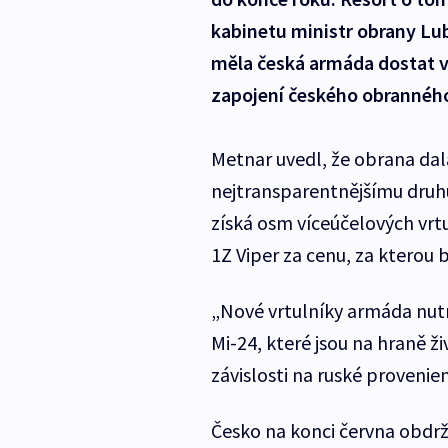
kabinetu ministr obrany Lu
měla česká armáda dostat v
zapojení českého obranného
Metnar uvedl, že obrana da
nejtransparentnějšímu druhu
získá osm víceúčelových vrt
1Z Viper za cenu, za kterou
„Nové vrtulníky armáda nut
Mi-24, které jsou na hraně ž
závislosti na ruské provenien
Česko na konci června obdr