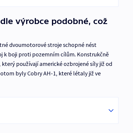
odle výrobce podobné, což
stné dvoumotorové stroje schopné nést
oj k boji proti pozemním cílům. Konstrukčně
 který používají americké ozbrojené síly již od
tom byly Cobry AH-1, které létaly již ve