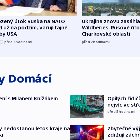
zený útok Ruska na NATO
Ukrajina znovu zasáhla
í už na podzim, varují tajné
Wildberies. Rusové útoč
žby USA
Charkovské oblasti
před 2
hodinami
před 2
hodinami
ky
Domácí
ení s Milanem Knížákem
Opilých řidi
nejvíc ve st
před 5
hodinami
y nedostanou letos kraje na
Zbytečné výj
ta
zdržují zách