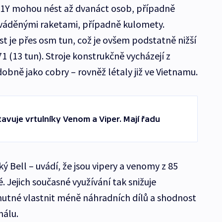
Y mohou nést až dvanáct osob, případně
naváděnými raketami, případně kulomety.
 je přes osm tun, což je ovšem podstatně nižší
 (13 tun). Stroje konstrukčně vycházejí z
obně jako cobry – rovněž létaly již ve Vietnamu.
avuje vrtulníky Venom a Viper. Mají řadu
 Bell – uvádí, že jsou vipery a venomy z 85
 Jejich současné využívání tak snižuje
je nutné vlastnit méně náhradních dílů a shodnost
nálu.