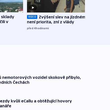
 sklady
Opil
Zvýšení slev na jízdném teď
VIDEO
ili v
vozid
není priorita, zní z vlády
stře
před 4
hodinami
před 5
čů nemotorových vozidel skokově přibylo,
ředních Čechách
ezdy kvůli eCallu a obtěžující hovory
ranáře