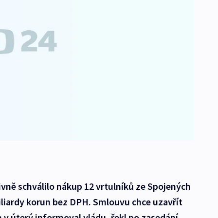
ivně schválilo nákup 12 vrtulníků ze Spojených
iliardy korun bez DPH. Smlouvu chce uzavřít
 v úterý informoval vládu, řekl po zasedání