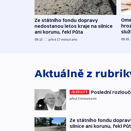
Ome
Ze státního fondu dopravy
hroz
nedostanou letos kraje na silnice
slu
ani korunu, řekl Půta
09:05
09:15
před 17
minutami
Aktuálně z rubri
Poslední rozlouč
SLEDUJTE
před 3
minutami
Ze státního fondu doprav
silnice ani korunu, řekl Pů