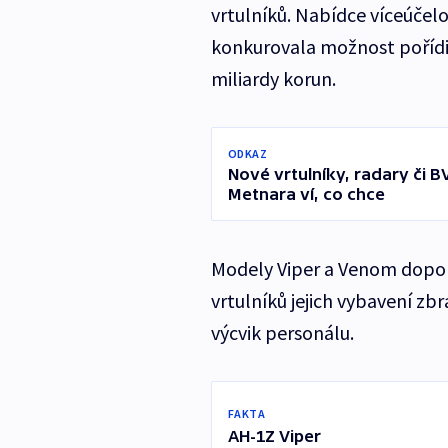
vrtulníků. Nabídce víceúčel
konkurovala možnost pořídi
miliardy korun.
ODKAZ
Nové vrtulníky, radary či B
Metnara ví, co chce
Modely Viper a Venom dopor
vrtulníků jejich vybavení zb
výcvik personálu.
FAKTA
AH-1Z Viper