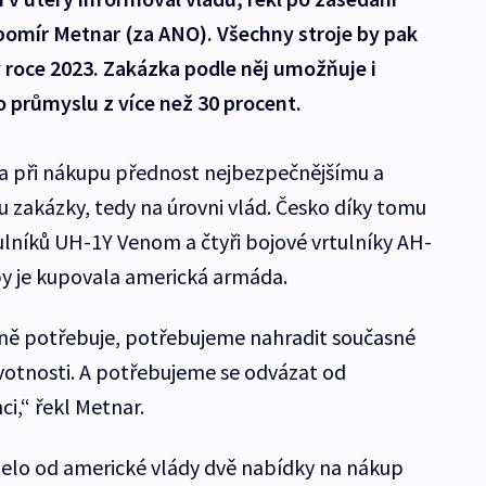
bomír Metnar (za ANO). Všechny stroje by pak
 roce 2023. Zakázka podle něj umožňuje i
 průmyslu z více než 30 procent.
la při nákupu přednost nejbezpečnějšímu a
 zakázky, tedy na úrovni vlád. Česko díky tomu
ulníků UH-1Y Venom a čtyři bojové vrtulníky AH-
 by je kupovala americká armáda.
ně potřebuje, potřebujeme nahradit současné
ivotnosti. A potřebujeme se odvázat od
ci,“ řekl Metnar.
želo od americké vlády dvě nabídky na nákup