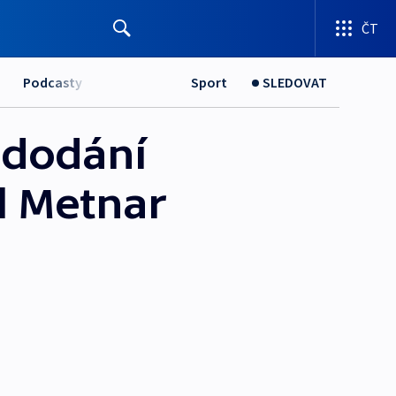
ČT
Podcasty
Sport
SLEDOVAT
 dodání
l Metnar