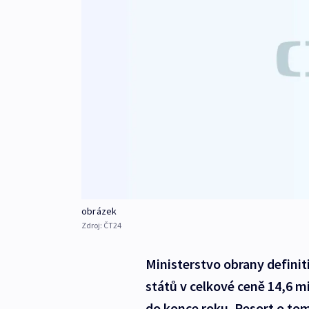
obrázek
Zdroj:
ČT24
Ministerstvo obrany definit
států v celkové ceně 14,6 m
do konce roku. Resort o tom