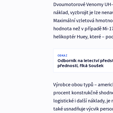
Dvoumotorové Venomy UH-1
náklad, vyzbrojit je lze ne
Maximální vzletová hmotnost
hodnota než v případě Mi-171
helikoptér Huey, které – pod
ODKAZ
Odborník na letectví předst
předností, říká Soušek
Výrobce obou typů – americký
procent konstrukčně shodné.
logistické i další náklady, 
také usnadňuje výcvik perso