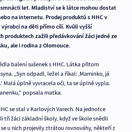
smnácti let. Mladiství se k látce mohou dostat
ebo na internetu. Prodej produktů s HHC v
výrobci na děti přímo cílí. Kvůli vyšší
ch produktech zažili předávkování žáci jedné ze
sku, ale i rodina z Olomouce.
dla balení sušenek s HHC. Látka přitom
syna. „Syn odpadl, ležel a říkal: ‚Maminko, já
‘ Malá úplně vyvracela oči, ta se úplně vypla.
 panenku,“ popsala matka.
HC se stal v Karlových Varech. Na jednotce
i tři žáci základní školy, když ve škole snědli
e u nich projevily ztrátou rovnováhy, někteří z