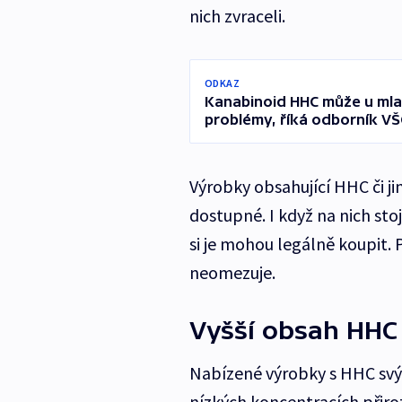
nich zvraceli.
ODKAZ
Kanabinoid HHC může u mlad
problémy, říká odborník V
Výrobky obsahující HHC či j
dostupné. I když na nich stojí
si je mohou legálně koupit.
neomezuje.
Vyšší obsah HHC
Nabízené výrobky s HHC svý
nízkých koncentracích přiroz