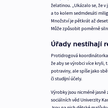
želatinou. „Ukázalo se, že 
a to kolem sedmdesáti mil
Množství je pětkrát až deset
Může způsobit poměrně silno
Úřady nestíhají 
Protidrogová koordinátorka 
že aby se výrobci více kryli,
potraviny, ale spíše jako s
či studijní účely.
Výrobky jsou nicméně jasně z
sociálních věd Univerzity Kar
Jsou na nich dětské malůvky