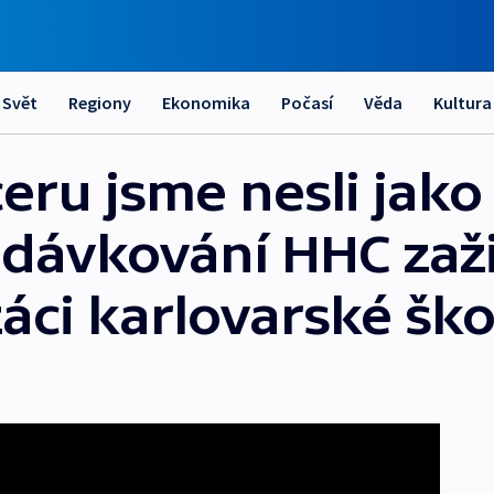
Svět
Regiony
Ekonomika
Počasí
Věda
Kultura
ceru jsme nesli jak
dávkování HHC zaži
áci karlovarské ško