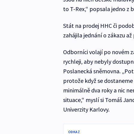
to T-Rex,“ popsala jedno z b
Stát na prodej HHC či podob
zahájila jednání o zákazu až
Odborníci volají po novém z
rychleji, aby nebyly dostu
Poslanecká sněmovna. „Potřeb
protože když se dostaneme d
minimálně dva roky a nic nen
situace,“ myslí si Tomáš Jand
Univerzity Karlovy.
ODKAZ