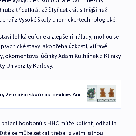
zhruba třicetkrát až čtyřicetkrát silnější než
uchař z Vysoké školy chemicko-technologické.
staví lehká euforie a zlepšení nálady, mohou se
 psychické stavy jako třeba úzkosti, vtíravé
y, okomentoval účinky Adam Kulhánek z Kliniky
ty Univerzity Karlovy.
o, že o něm skoro nic nevíme. Ani
 balení bonbonů s HHC může kolísat, odhalila
Dítě se může setkat třeba i s velmi silnou