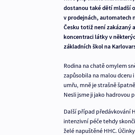
dostanou také dětí mladší o
v prodejnách, automatech n
Česku totiž není zakázaný a 
koncentraci látky v některý
základních škol na Karlovar
Rodina na chatě omylem sně
zapůsobila na malou dceru i 
umřu, mně je strašně špatně.
Nesli jsme ji jako hadrovou
Další případ předávkování H
intenzivní péče tehdy skončil
želé napuštěné HHC. Účinky s