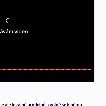
ávám video
e ale legálně prodejné a volně se k němu