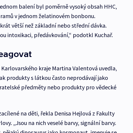
v jednom balení byl poměrně vysoký obsah HHC,
igramů v jednom želatinovém bonbonu.
krát větší než základní nebo střední dávka.
u intoxikaci, předávkování,“ podotkl Kuchař.
reagovat
Karlovarského kraje Martina Valentová uvedla,
 tak produkty s látkou často neprodávají jako
běratelské předměty nebo produkty pro vědecké
acílené na děti, řekla Denisa Hejlová z Fakulty
lovy. „Jsou na nich veselé barvy, signální barvy.
, nějaký dinosaurus jako kosmonaut, jmenuje se