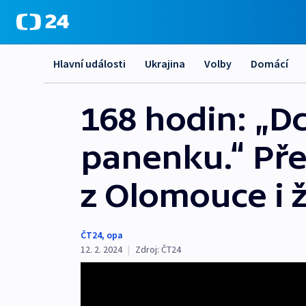
Hlavní události
Ukrajina
Volby
Domácí
168 hodin: „D
panenku.“ Pře
z Olomouce i ž
ČT24
,
opa
12. 2. 2024
|
Zdroj:
ČT24