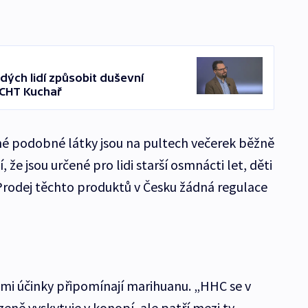
ých lidí způsobit duševní
ŠCHT Kuchař
iné podobné látky jsou na pultech večerek běžně
, že jsou určené pro lidi starší osmnácti let, děti
 Prodej těchto produktů v Česku žádná regulace
mi účinky připomínají marihuanu. „HHC se v
eně vyskytuje v konopí, ale patří mezi ty