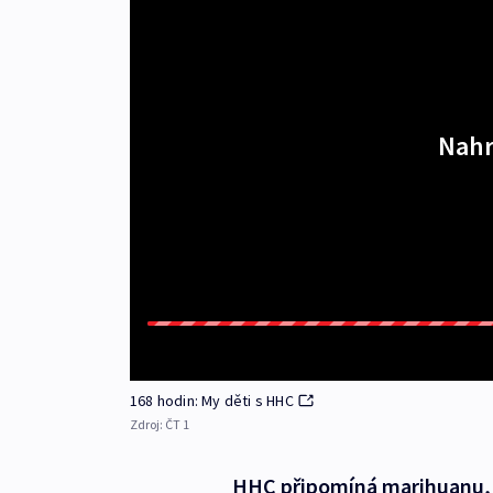
Nahr
168 hodin: My děti s HHC
Zdroj:
ČT 1
HHC připomíná marihuanu, j