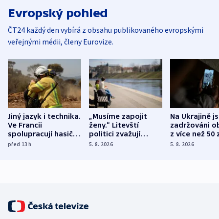
Evropský pohled
ČT24 každý den vybírá z obsahu publikovaného evropskými
veřejnými médii, členy Eurovize.
Jiný jazyk i technika.
„Musíme zapojit
Na Ukrajině j
Ve Francii
ženy.“ Litevští
zadržováni o
spolupracují hasiči z
politici zvažují
z více než 50 
různých zemí
dohodu o
Bojovali na s
před 13
h
5. 8. 2026
5. 8. 2026
demografii
Ruska