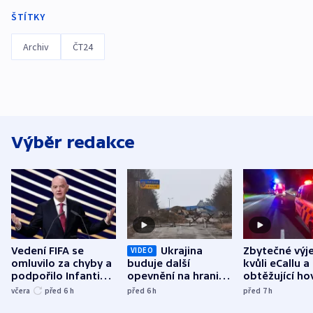
ŠTÍTKY
Archiv
ČT24
Výběr redakce
Vedení FIFA se
Ukrajina
Zbytečné výj
VIDEO
omluvilo za chyby a
buduje další
kvůli eCallu a
podpořilo Infantina.
opevnění na hranici
obtěžující ho
UEFA trvá na
s Běloruskem
zdržují záchr
včera
před 6
h
před 6
h
před 7
h
bojkotu