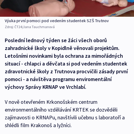
Výuka první pomoci pod vedením studentek SZŠ Trutnov
Zdroj:
ČT24/Jana Tauchmanová
Poslední lednový týden se žáci všech oborů
zahradnické školy v Kopidlně věnovali projektům.
Letošními novinkami byla ochrana za mimořádných
situací - chlapci a děvčata si pod vedením studentek
zdravotnické školy z Trutnova procvičili zásady první
pomoci - a návštěva programu enviromentální
výchovy Správy KRNAP ve Vrchlabí.
V nově otevřeném Krkonošském centrum
environmentálního vzdělávání KRTEK se dozvěděli
zajímavosti o KRNAPu, navštívili učebnu s laboratoří a
shlédli film Krakonoš a lyžníci.