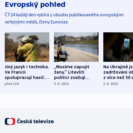
Evropský pohled
ČT24 každý den vybírá z obsahu publikovaného evropskými
veřejnými médii, členy Eurovize.
Jiný jazyk i technika.
„Musíme zapojit
Na Ukrajině j
Ve Francii
ženy.“ Litevští
zadržováni o
spolupracují hasiči z
politici zvažují
z více než 50 
různých zemí
dohodu o
Bojovali na s
před 14
h
5. 8. 2026
5. 8. 2026
demografii
Ruska