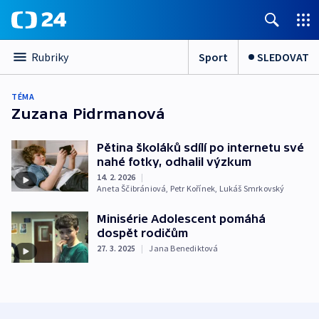
Sport
SLEDOVAT
Rubriky
TÉMA
Zuzana Pidrmanová
Pětina školáků sdílí po internetu své
nahé fotky, odhalil výzkum
14. 2. 2026
|
Aneta Ščibrániová
,
Petr Kořínek
,
Lukáš Smrkovský
Minisérie Adolescent pomáhá
dospět rodičům
27. 3. 2025
|
Jana Benediktová