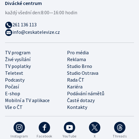
Divácké centrum
každý všední den:
8:00—16:00 hodin
261 136 113
info@ceskatelevize.cz
TV program
Pro média
Živé vysílání
Reklama
TV poplatky
Studio Brno
Teletext
Studio Ostrava
Podcasty
Rada ČT
Počasí
Kariéra
E-shop
Podávání námětů
Mobilní a TV aplikace
Časté dotazy
Vše o ČT
Kontakty
Instagram
Facebook
YouTube
X
Threads