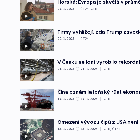
Horská: Evropa je skvělá v průměr
27. 1. 2025
|
ČT24
,
ČTK
Firmy vyhlížejí, zda Trump zaved
22. 1. 2025
|
ČT24
V Česku se loni vyrobilo rekordní
21. 1. 2025
21. 1. 2025
|
ČTK
Čína oznámila loňský růst ekonom
17. 1. 2025
17. 1. 2025
|
ČTK
Omezení vývozu čipů z USA není d
15. 1. 2025
15. 1. 2025
|
ČTK
,
ČT24