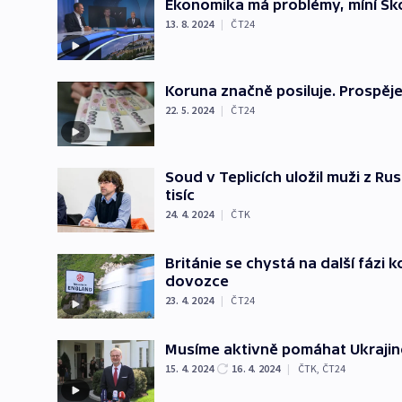
Ekonomika má problémy, míní Skop
13. 8. 2024
|
ČT24
Koruna značně posiluje. Prospěj
22. 5. 2024
|
ČT24
Soud v Teplicích uložil muži z R
tisíc
24. 4. 2024
|
ČTK
Británie se chystá na další fázi
dovozce
23. 4. 2024
|
ČT24
Musíme aktivně pomáhat Ukrajině
15. 4. 2024
16. 4. 2024
|
ČTK
,
ČT24