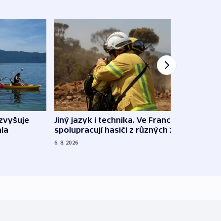
Jiný jazyk i technika. Ve Francii
zvyšuje
„Musí
spolupracují hasiči z různých zemí
la
polit
demo
6. 8. 2026
5. 8. 20