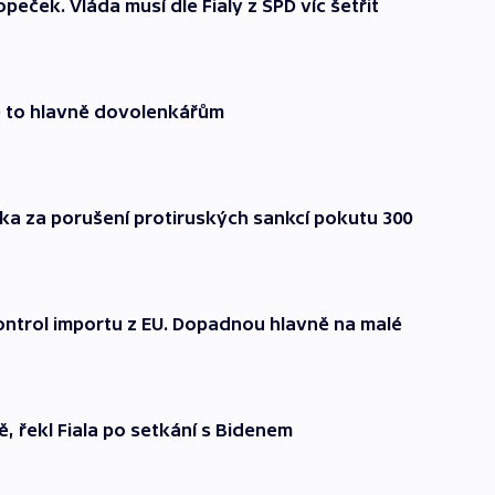
eček. Vláda musí dle Fialy z SPD víc šetřit
e to hlavně dovolenkářům
uska za porušení protiruských sankcí pokutu 300
 kontrol importu z EU. Dopadnou hlavně na malé
, řekl Fiala po setkání s Bidenem