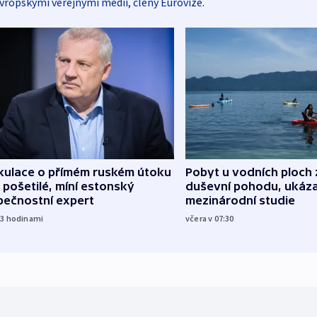
vropskými veřejnými médii, členy Eurovize.
kulace o přímém ruském útoku
Pobyt u vodních ploch 
 pošetilé, míní estonský
duševní pohodu, ukáza
pečnostní expert
mezinárodní studie
23
hodinami
včera v 07:30