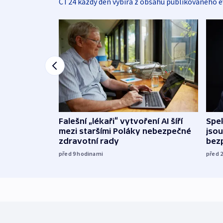
ČT24 každý den vybírá z obsahu publikovaného e
Falešní „lékaři“ vytvoření AI šíří
Spe
mezi staršími Poláky nebezpečné
jsou
zdravotní rady
bez
před 9
hodinami
před 