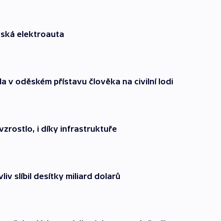
nská elektroauta
a v oděském přístavu člověka na civilní lodi
zrostlo, i díky infrastruktuře
iv slíbil desítky miliard dolarů