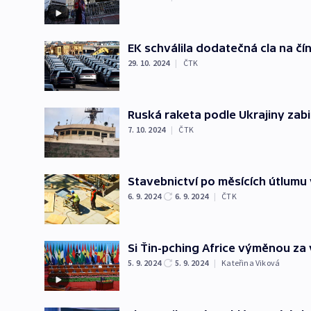
EK schválila dodatečná cla na čí
29. 10. 2024
|
ČTK
Ruská raketa podle Ukrajiny zabil
7. 10. 2024
|
ČTK
Stavebnictví po měsících útlumu v
6. 9. 2024
6. 9. 2024
|
ČTK
Si Ťin-pching Africe výměnou za vl
5. 9. 2024
5. 9. 2024
|
Kateřina Viková