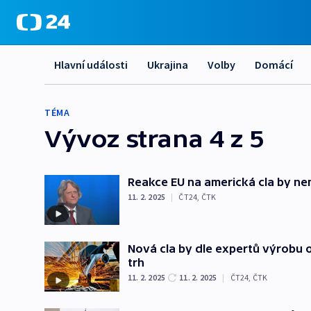
Hlavní události
Ukrajina
Volby
Domácí
TÉMA
Vývoz
strana 4 z 5
Reakce EU na americká cla by nem
11. 2. 2025
|
ČT24
,
ČTK
Nová cla by dle expertů výrobu o
trh
11. 2. 2025
11. 2. 2025
|
ČT24
,
ČTK