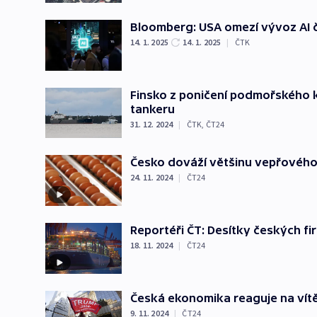
Bloomberg: USA omezí vývoz AI č
14. 1. 2025
14. 1. 2025
|
ČTK
Finsko z poničení podmořského 
tankeru
31. 12. 2024
|
ČTK
,
ČT24
Česko dováží většinu vepřového 
24. 11. 2024
|
ČT24
Reportéři ČT: Desítky českých fi
18. 11. 2024
|
ČT24
Česká ekonomika reaguje na vít
9. 11. 2024
|
ČT24