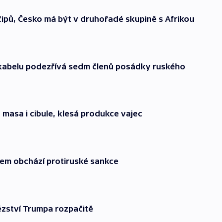
ipů, Česko má být v druhořadé skupině s Afrikou
kabelu podezřívá sedm členů posádky ruského
masa i cibule, klesá produkce vajec
rem obchází protiruské sankce
ězství Trumpa rozpačitě