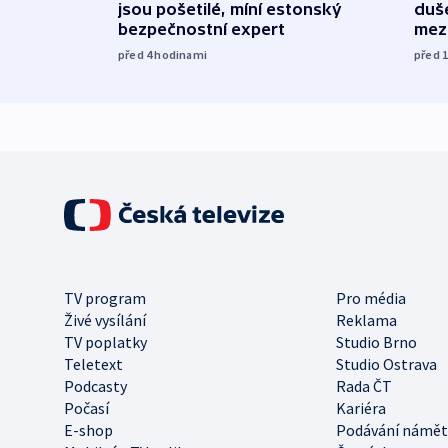
jsou pošetilé, míní estonský
duš
bezpečnostní expert
mez
před 4
hodinami
před 
TV program
Pro média
Živé vysílání
Reklama
TV poplatky
Studio Brno
Teletext
Studio Ostrava
Podcasty
Rada ČT
Počasí
Kariéra
E-shop
Podávání námět