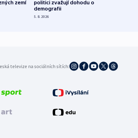
ůzných zemí
politici zvažují dohodu o
občan
demografii
na s
5. 8. 2026
5. 8. 20
eská televize na sociálních sítích: