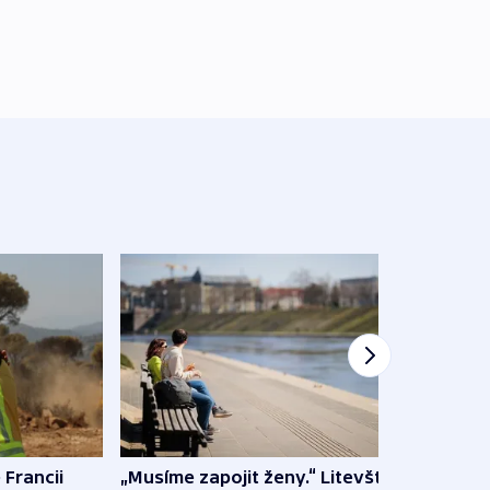
 Francii
„Musíme zapojit ženy.“ Litevští
Na Uk