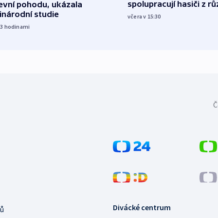
spolupracují hasiči z r
evní pohodu, ukázala
inárodní studie
včera v 15:30
13
hodinami
Č
Divácké centrum
ů