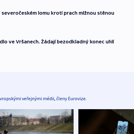
 V severočeském lomu krotí prach mlžnou stěnou
adlo ve Vršanech. Žádají bezodkladný konec uhlí
vropskými veřejnými médii, členy Eurovize.