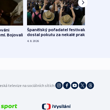
Španělský pořadatel festivalu
ováni
Lesn
dostal pokutu za nekalé praktiky
mí. Bojovali
dopa
zdrav
4. 8. 2026
4. 8. 20
eská televize na sociálních sítích: