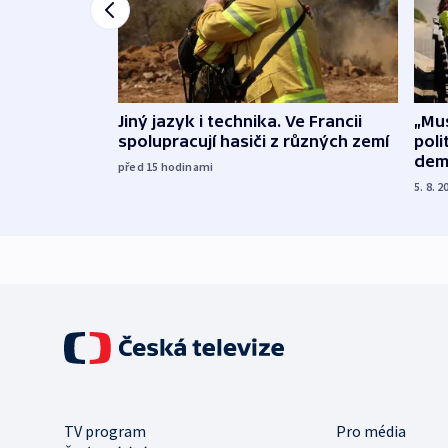
Jiný jazyk i technika. Ve Francii
„Mus
spolupracují hasiči z různých zemí
poli
dem
před 15
hodinami
5. 8. 2
TV program
Pro média