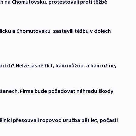
ech na Chomutovsku, protestovali proti těžbě
plicku a Chomutovsku, zastavili těžbu v dolech
acích? Nelze jasně říct, kam můžou, a kam už ne,
Vršanech. Firma bude požadovat náhradu škody
lníci přesouvali ropovod Družba pět let, počasí i