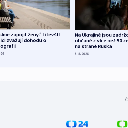
íme zapojit ženy.“ Litevští
Na Ukrajině jsou zadrž
tici zvažují dohodu o
občané z více než 50 ze
ografii
na straně Ruska
026
5. 8. 2026
Č