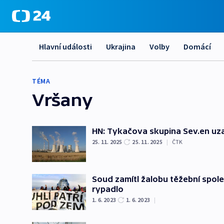
Hlavní události
Ukrajina
Volby
Domácí
TÉMA
Vršany
HN: Tykačova skupina Sev.en uza
25. 11. 2025
25. 11. 2025
|
ČTK
Soud zamítl žalobu těžební společ
rypadlo
1. 6. 2023
1. 6. 2023
|