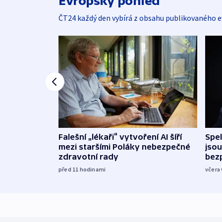
Evropský pohled
ČT24 každý den vybírá z obsahu publikovaného e
Falešní „lékaři“ vytvoření AI šíří
Spe
mezi staršími Poláky nebezpečné
jsou
zdravotní rady
bez
před 11
hodinami
včera 