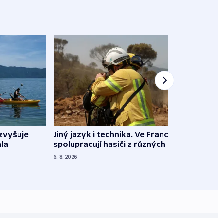
Jiný jazyk i technika. Ve Francii
zvyšuje
„Musí
spolupracují hasiči z různých zemí
la
polit
demo
6. 8. 2026
5. 8. 20