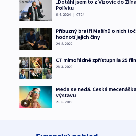
„Dotáhl jsem to z Vizovic do Zlín
Polívku
6. 6. 2024
|
ČT24
Příbuzný bratří Mašínů o nich točí
hodnotí jejich činy
24. 8. 2022
|
ČT mimořádně zpřístupnila 25 fil
28. 3. 2020
|
Meda se nedá. Česká mecenáška 
výstavu
25. 6. 2019
|