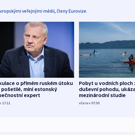
vropskými veřejnými médii, členy Eurovize.
kulace o přímém ruském útoku
Pobyt u vodních ploch 
 pošetilé, míní estonský
duševní pohodu, ukáza
pečnostní expert
mezinárodní studie
v 17:11
včera v 07:30