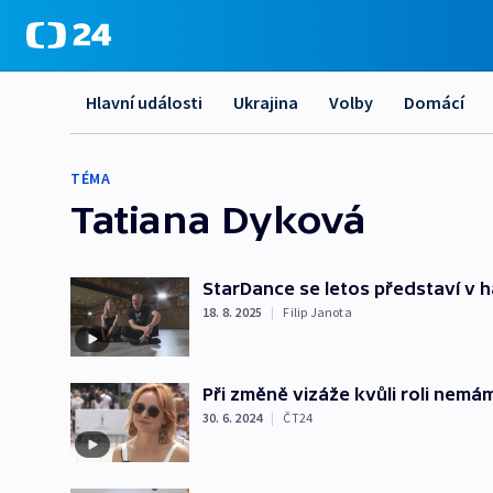
Hlavní události
Ukrajina
Volby
Domácí
TÉMA
Tatiana Dyková
StarDance se letos představí v h
18. 8. 2025
|
Filip Janota
Při změně vizáže kvůli roli nemám
30. 6. 2024
|
ČT24