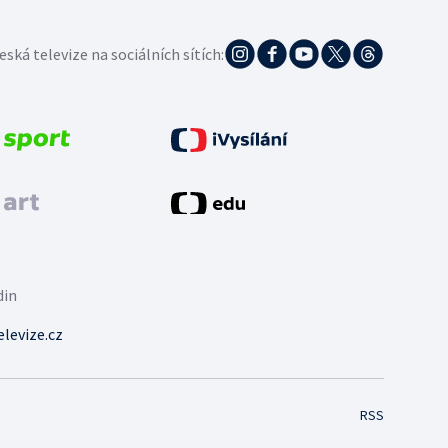
eská televize na sociálních sítích:
din
levize.cz
RSS