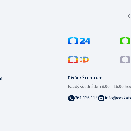
Č
Divácké centrum
ů
každý všední den:
8:00—16:00 ho
261 136 113
info@ceskate