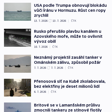
USA podle Trumpa obnovují blokádu
vůči Íránu v Hormuzu. Růst cen ropy
zrychlil
13. 7. 2026
13. 7. 2026
|
ČTK
Rusko přerušilo plavbu kanálem u
Azovského moře, může to ovlivnit
vývoz obilí
10. 7. 2026
|
ČTK
Neznámý projektil zasáhl tanker v
Ománském zálivu, způsobil požár
7. 7. 2026
7. 7. 2026
|
ČTK
Přenosová síť na Kubě zkolabovala,
bez elektřiny je deset milionů lidí
6. 7. 2026
|
ČTK
Britové se v Lamanšském průlivu
zmocnili tankeru ze stínové flotily