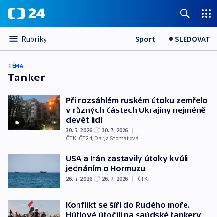
Sport
SLEDOVAT
Rubriky
TÉMA
Tanker
Při rozsáhlém ruském útoku zemřelo
v různých částech Ukrajiny nejméně
devět lidí
30. 7. 2026
30. 7. 2026
|
ČTK
,
ČT24
,
Darja Stomatová
USA a Írán zastavily útoky kvůli
jednáním o Hormuzu
26. 7. 2026
26. 7. 2026
|
ČTK
Konflikt se šíří do Rudého moře.
Hútíové útočili na saúdské tankery