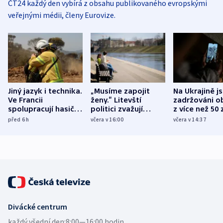
ČT24 každý den vybírá z obsahu publikovaného evropskými
veřejnými médii, členy Eurovize.
Jiný jazyk i technika.
„Musíme zapojit
Na Ukrajině j
Ve Francii
ženy.“ Litevští
zadržováni o
spolupracují hasiči z
politici zvažují
z více než 50 
různých zemí
dohodu o
Bojovali na s
před 6
h
včera v 16:00
včera v 14:37
demografii
Ruska
Divácké centrum
každý všední den:
8:00—16:00 hodin