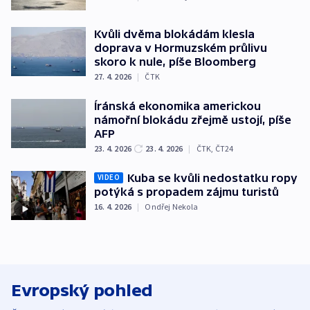
Kvůli dvěma blokádám klesla
doprava v Hormuzském průlivu
skoro k nule, píše Bloomberg
27. 4. 2026
|
ČTK
Íránská ekonomika americkou
námořní blokádu zřejmě ustojí, píše
AFP
23. 4. 2026
23. 4. 2026
|
ČTK
,
ČT24
Kuba se kvůli nedostatku ropy
VIDEO
potýká s propadem zájmu turistů
16. 4. 2026
|
Ondřej Nekola
Evropský pohled