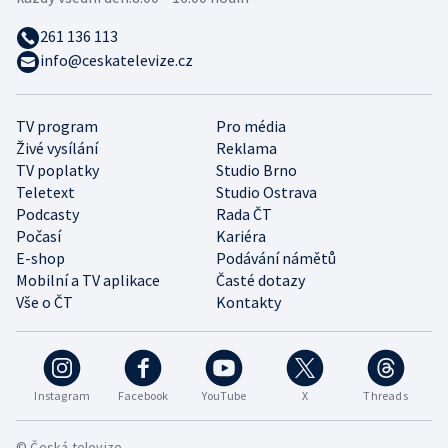
261 136 113
info@ceskatelevize.cz
TV program
Pro média
Živé vysílání
Reklama
TV poplatky
Studio Brno
Teletext
Studio Ostrava
Podcasty
Rada ČT
Počasí
Kariéra
E-shop
Podávání námětů
Mobilní a TV aplikace
Časté dotazy
Vše o ČT
Kontakty
Instagram
Facebook
YouTube
X
Threads
© Česká televize