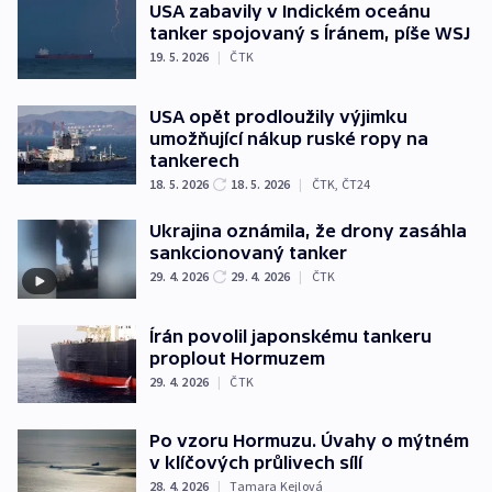
USA zabavily v Indickém oceánu
tanker spojovaný s Íránem, píše WSJ
19. 5. 2026
|
ČTK
USA opět prodloužily výjimku
umožňující nákup ruské ropy na
tankerech
18. 5. 2026
18. 5. 2026
|
ČTK
,
ČT24
Ukrajina oznámila, že drony zasáhla
sankcionovaný tanker
29. 4. 2026
29. 4. 2026
|
ČTK
Írán povolil japonskému tankeru
proplout Hormuzem
29. 4. 2026
|
ČTK
Po vzoru Hormuzu. Úvahy o mýtném
v klíčových průlivech sílí
28. 4. 2026
|
Tamara Kejlová