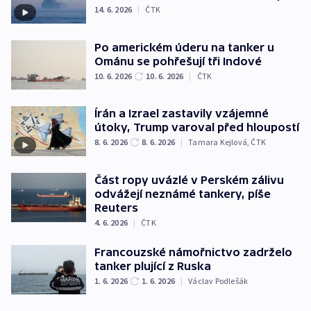
14. 6. 2026
|
ČTK
Po americkém úderu na tanker u
Ománu se pohřešují tři Indové
10. 6. 2026
10. 6. 2026
|
ČTK
Írán a Izrael zastavily vzájemné
útoky, Trump varoval před hloupostí
8. 6. 2026
8. 6. 2026
|
Tamara Kejlová
,
ČTK
Část ropy uvázlé v Perském zálivu
odvážejí neznámé tankery, píše
Reuters
4. 6. 2026
|
ČTK
Francouzské námořnictvo zadrželo
tanker plující z Ruska
1. 6. 2026
1. 6. 2026
|
Václav Podlešák