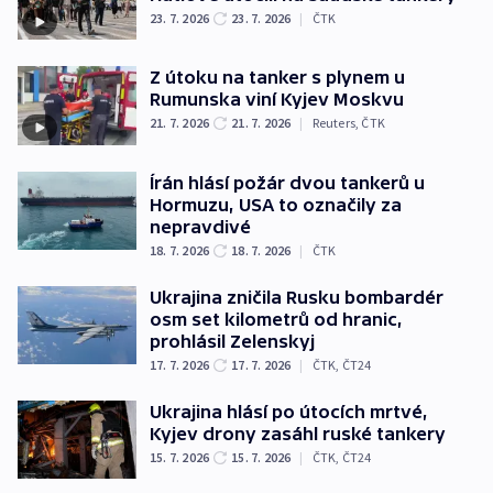
23. 7. 2026
23. 7. 2026
|
ČTK
Z útoku na tanker s plynem u
Rumunska viní Kyjev Moskvu
21. 7. 2026
21. 7. 2026
|
Reuters
,
ČTK
Írán hlásí požár dvou tankerů u
Hormuzu, USA to označily za
nepravdivé
18. 7. 2026
18. 7. 2026
|
ČTK
Ukrajina zničila Rusku bombardér
osm set kilometrů od hranic,
prohlásil Zelenskyj
17. 7. 2026
17. 7. 2026
|
ČTK
,
ČT24
Ukrajina hlásí po útocích mrtvé,
Kyjev drony zasáhl ruské tankery
15. 7. 2026
15. 7. 2026
|
ČTK
,
ČT24