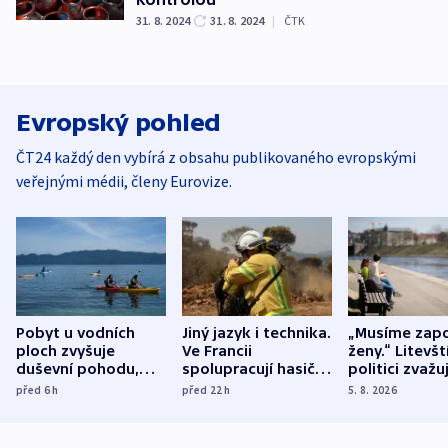
31. 8. 2024
31. 8. 2024
|
ČTK
Evropský pohled
ČT24 každý den vybírá z obsahu publikovaného evropskými
veřejnými médii, členy Eurovize.
Pobyt u vodních
Jiný jazyk i technika.
„Musíme zapo
ploch zvyšuje
Ve Francii
ženy.“ Litevšt
duševní pohodu,
spolupracují hasiči z
politici zvažuj
ukázala
různých zemí
dohodu o
před 6
h
před 22
h
5. 8. 2026
mezinárodní studie
demografii