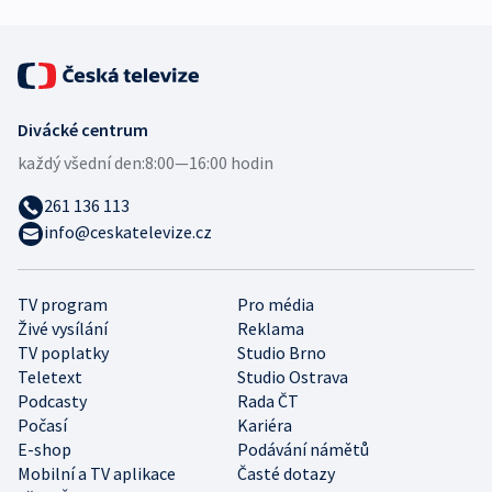
Divácké centrum
každý všední den:
8:00—16:00 hodin
261 136 113
info@ceskatelevize.cz
TV program
Pro média
Živé vysílání
Reklama
TV poplatky
Studio Brno
Teletext
Studio Ostrava
Podcasty
Rada ČT
Počasí
Kariéra
E-shop
Podávání námětů
Mobilní a TV aplikace
Časté dotazy