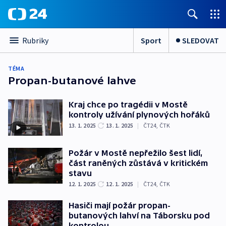
Sport
SLEDOVAT
Rubriky
TÉMA
Propan-butanové lahve
Kraj chce po tragédii v Mostě
kontroly užívání plynových hořáků
13. 1. 2025
13. 1. 2025
|
ČT24
,
ČTK
Požár v Mostě nepřežilo šest lidí,
část raněných zůstává v kritickém
stavu
12. 1. 2025
12. 1. 2025
|
ČT24
,
ČTK
Hasiči mají požár propan-
butanových lahví na Táborsku pod
kontrolou