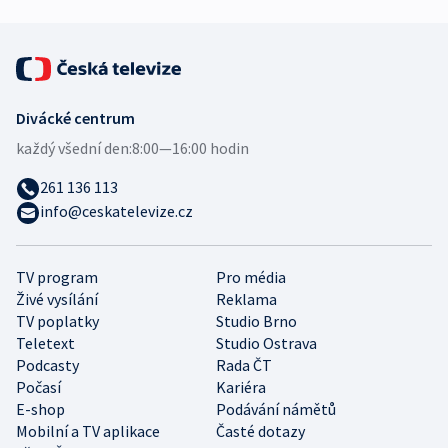
Divácké centrum
každý všední den:
8:00—16:00 hodin
261 136 113
info@ceskatelevize.cz
TV program
Pro média
Živé vysílání
Reklama
TV poplatky
Studio Brno
Teletext
Studio Ostrava
Podcasty
Rada ČT
Počasí
Kariéra
E-shop
Podávání námětů
Mobilní a TV aplikace
Časté dotazy