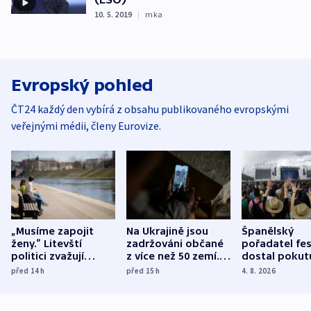
10. 5. 2019
|
mka
Evropský pohled
ČT24 každý den vybírá z obsahu publikovaného evropskými
veřejnými médii, členy Eurovize.
„Musíme zapojit
Na Ukrajině jsou
Španělský
ženy.“ Litevští
zadržováni občané
pořadatel fes
politici zvažují
z více než 50 zemí.
dostal pokut
dohodu o
Bojovali na straně
nekalé prakti
před 14
h
před 15
h
4. 8. 2026
demografii
Ruska