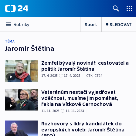
Sport
SLEDOVAT
Rubriky
TÉMA
Jaromír Štětina
Zemřel bývalý novinář, cestovatel a
politik Jaromír Štětina
17. 4. 2025
17. 4. 2025
|
ČTK
,
ČT24
Veteránům nestačí vyjadřovat
vděčnost, musíme jim pomáhat,
řekla na Vítkově Černochová
11. 11. 2023
11. 11. 2023
|
Rozhovory s lídry kandidátek do
evropských voleb: Jaromír Štětina
(ESO)