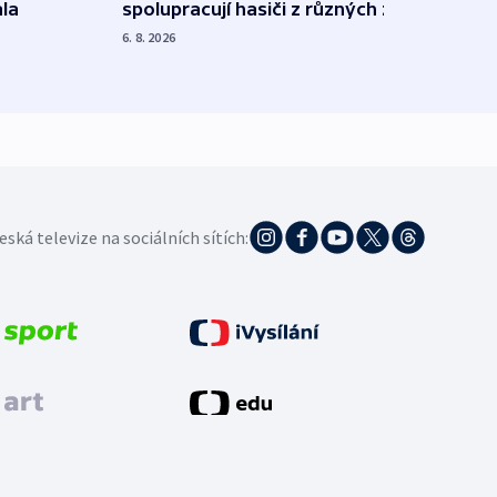
spolupracují hasiči z různých zemí
la
polit
demo
6. 8. 2026
5. 8. 20
eská televize na sociálních sítích: