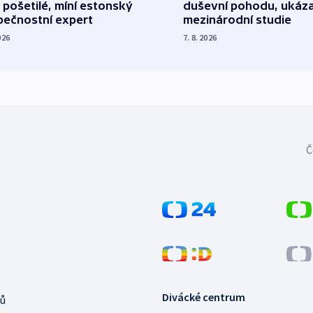
 pošetilé, míní estonský
duševní pohodu, ukáza
pečnostní expert
mezinárodní studie
026
7. 8. 2026
Č
Divácké centrum
ů