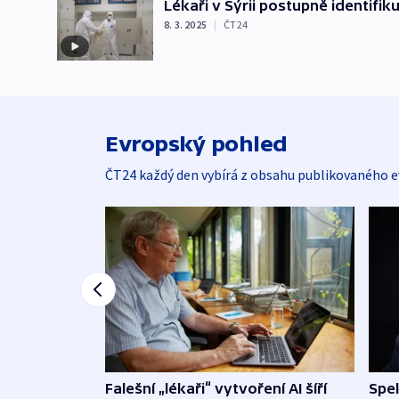
Lékaři v Sýrii postupně identifik
8. 3. 2025
|
ČT24
Evropský pohled
ČT24 každý den vybírá z obsahu publikovaného e
Falešní „lékaři“ vytvoření AI šíří
Spe