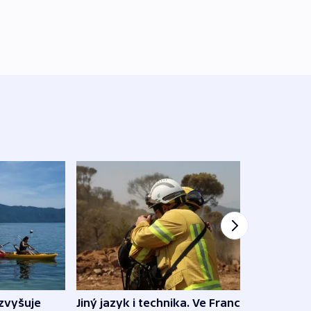
Jiný jazyk i technika. Ve Francii
zvyšuje
„Musí