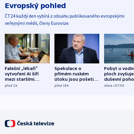
Evropský pohled
ČT24 každý den vybírá z obsahu publikovaného evropskými
veřejnými médii, členy Eurovize.
Falešní „lékaři“
Spekulace o
Pobyt u vodn
vytvoření AI šíří
přímém ruském
ploch zvyšuje
mezi staršími
útoku jsou pošetilé,
duševní poho
Poláky nebezpečné
míní estonský
ukázala
před 2
h
před 16
h
včera v 07:30
zdravotní rady
bezpečnostní
mezinárodní 
expert