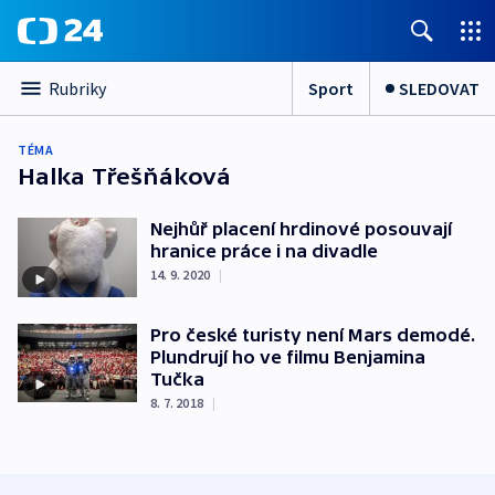
Sport
SLEDOVAT
Rubriky
TÉMA
Halka Třešňáková
Nejhůř placení hrdinové posouvají
hranice práce i na divadle
14. 9. 2020
|
Pro české turisty není Mars demodé.
Plundrují ho ve filmu Benjamina
Tučka
8. 7. 2018
|