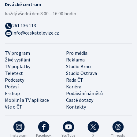
Divácké centrum
každý všední den:
8:00—16:00 hodin
261 136 113
info@ceskatelevize.cz
TV program
Pro média
Živé vysílání
Reklama
TV poplatky
Studio Brno
Teletext
Studio Ostrava
Podcasty
Rada ČT
Počasí
Kariéra
E-shop
Podávání námětů
Mobilní a TV aplikace
Časté dotazy
Vše o ČT
Kontakty
Instagram
Facebook
YouTube
X
Threads