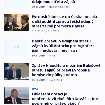
údajnému střetu zájmů
30. 8. 2019
|
Nelson Villarroel
Evropská komise do Česka poslala
další auditní zprávu řešící údajný
střet zájmů premiéra Babiše
5. 6. 2019
5. 6. 2019
|
Babiš: Zprávu o údajném střetu
zájmů kvůli dotacím pro Agrofert
jsem nedostal, nevím o ní
30. 5. 2019
|
mka
Zprávy k auditu o možném Babišově
střetu zájmů připraví Evropská
komise do půlky května
15. 4. 2019
15. 4. 2019
|
OVM
Okleštění dotací je
nepředstavitelné, říká Kováčik. Jde
podle něj o „právo všech“