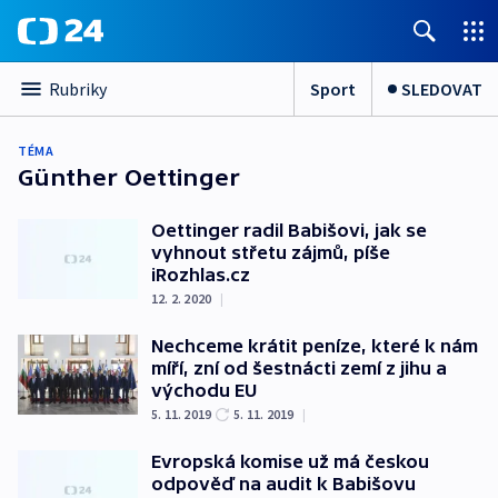
Sport
SLEDOVAT
Rubriky
TÉMA
Günther Oettinger
Oettinger radil Babišovi, jak se
vyhnout střetu zájmů, píše
iRozhlas.cz
12. 2. 2020
|
Nechceme krátit peníze, které k nám
míří, zní od šestnácti zemí z jihu a
východu EU
5. 11. 2019
5. 11. 2019
|
Evropská komise už má českou
odpověď na audit k Babišovu