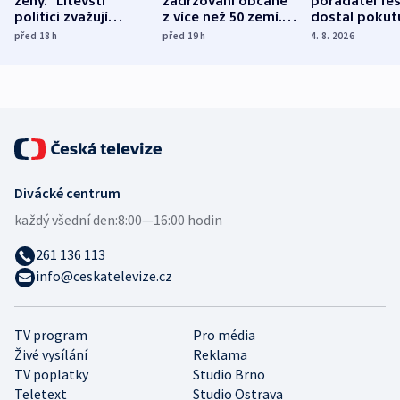
ženy.“ Litevští
zadržováni občané
pořadatel fes
politici zvažují
z více než 50 zemí.
dostal pokut
dohodu o
Bojovali na straně
nekalé prakti
před 18
h
před 19
h
4. 8. 2026
demografii
Ruska
Divácké centrum
každý všední den:
8:00—16:00 hodin
261 136 113
info@ceskatelevize.cz
TV program
Pro média
Živé vysílání
Reklama
TV poplatky
Studio Brno
Teletext
Studio Ostrava