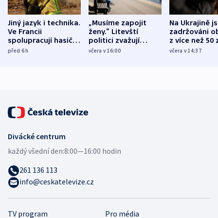
Jiný jazyk i technika.
„Musíme zapojit
Na Ukrajině j
Ve Francii
ženy.“ Litevští
zadržováni o
spolupracují hasiči z
politici zvažují
z více než 50 
různých zemí
dohodu o
Bojovali na s
před 6
h
včera v 16:00
včera v 14:37
demografii
Ruska
Divácké centrum
každý všední den:
8:00—16:00 hodin
261 136 113
info@ceskatelevize.cz
TV program
Pro média