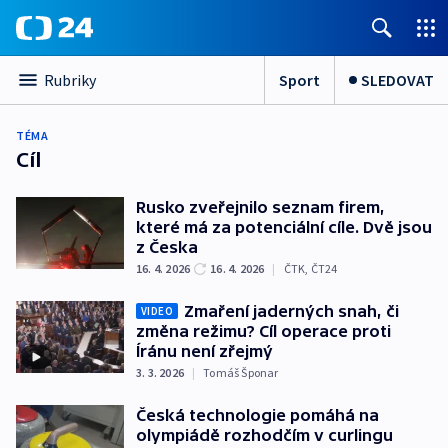
Sport
SLEDOVAT
Rubriky
TÉMA
Cíl
Rusko zveřejnilo seznam firem,
které má za potenciální cíle. Dvě jsou
z Česka
16. 4. 2026
16. 4. 2026
|
ČTK
,
ČT24
Zmaření jaderných snah, či
VIDEO
změna režimu? Cíl operace proti
Íránu není zřejmý
3. 3. 2026
|
Tomáš Šponar
Česká technologie pomáhá na
olympiádě rozhodčím v curlingu