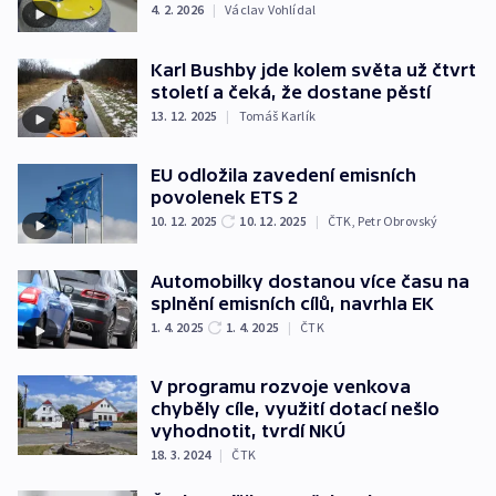
4. 2. 2026
|
Václav Vohlídal
Karl Bushby jde kolem světa už čtvrt
století a čeká, že dostane pěstí
13. 12. 2025
|
Tomáš Karlík
EU odložila zavedení emisních
povolenek ETS 2
10. 12. 2025
10. 12. 2025
|
ČTK
,
Petr Obrovský
Automobilky dostanou více času na
splnění emisních cílů, navrhla EK
1. 4. 2025
1. 4. 2025
|
ČTK
V programu rozvoje venkova
chyběly cíle, využití dotací nešlo
vyhodnotit, tvrdí NKÚ
18. 3. 2024
|
ČTK