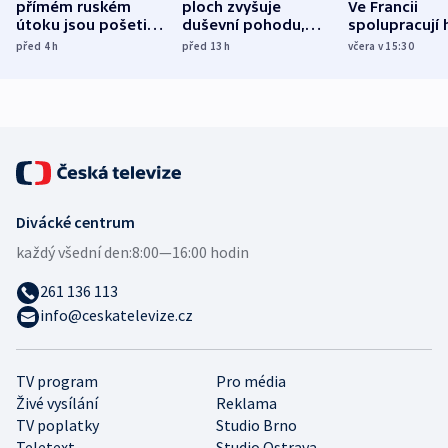
přímém ruském
ploch zvyšuje
Ve Francii
útoku jsou pošetilé,
duševní pohodu,
spolupracují h
míní estonský
ukázala
různých zemí
před 4
h
před 13
h
včera v 15:30
bezpečnostní
mezinárodní studie
expert
Divácké centrum
každý všední den:
8:00—16:00 hodin
261 136 113
info@ceskatelevize.cz
TV program
Pro média
Živé vysílání
Reklama
TV poplatky
Studio Brno
Teletext
Studio Ostrava