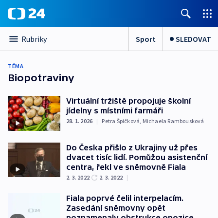
Sport
SLEDOVAT
Rubriky
TÉMA
Biopotraviny
Virtuální tržiště propojuje školní
jídelny s místními farmáři
28. 1. 2026
|
Petra Špičková
,
Michaela Rambousková
Do Česka přišlo z Ukrajiny už přes
dvacet tisíc lidí. Pomůžou asistenční
centra, řekl ve sněmovně Fiala
2. 3. 2022
2. 3. 2022
|
Fiala poprvé čelil interpelacím.
Zasedání sněmovny opět
poznamenaly obstrukce opozice