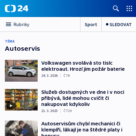
Sport
SLEDOVAT
Rubriky
TÉMA
Autoservis
Volkswagen svolává sto tisíc
elektroaut. Hrozí jim požár baterie
24. 3. 2026
|
ČTK
Služeb dostupných ve dne i v noci
přibývá, lidé mohou cvičit či
nakupovat kdykoliv
21. 3. 2025
|
ČT24
Autoservisům chybí mechanici či
klempíři, lákají je na štědré platy i
bonusy