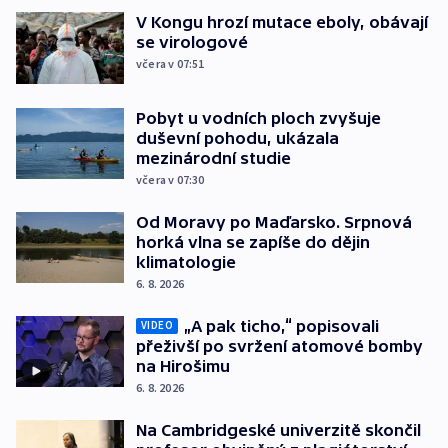
V Kongu hrozí mutace eboly, obávají
se virologové
včera v 07:51
Pobyt u vodních ploch zvyšuje
duševní pohodu, ukázala
mezinárodní studie
včera v 07:30
Od Moravy po Maďarsko. Srpnová
horká vlna se zapíše do dějin
klimatologie
6. 8. 2026
„A pak ticho,“ popisovali
VIDEO
přeživší po svržení atomové bomby
na Hirošimu
6. 8. 2026
Na Cambridgeské univerzitě skončil