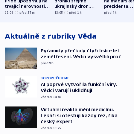
Pride upozorňují na
pronikl zřejmě
na maďarské
trvající nerovnosti i
ukrajinský dron,
prezidenta
společenskou
explodoval kilometr
bývalého šéf
12:02
před 57
m
13:05
před 1
h
před 4
h
atmosféru
od plynovodu
nejvyššího s
Aktuálně z rubriky
Věda
Pyramidy přečkaly čtyři tisíce let
zemětřesení. Vědci vysvětlili proč
před 9
h
DOPORUČUJEME
AI poprvé vytvořila funkční viry.
Vědci varují i uklidňují
včera v 14:40
Virtuální realita mění medicínu.
Lékaři si otestují každý řez, říká
český expert
včera v 13:25