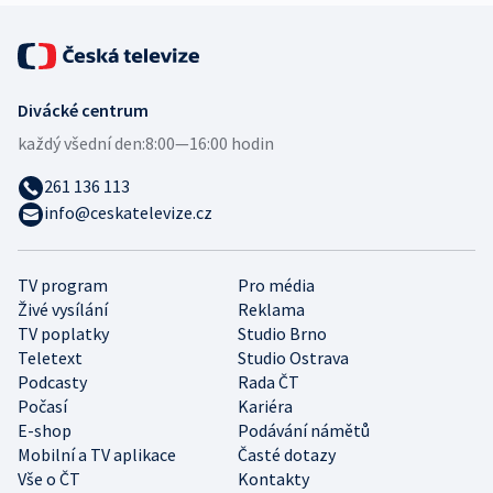
Divácké centrum
každý všední den:
8:00—16:00 hodin
261 136 113
info@ceskatelevize.cz
TV program
Pro média
Živé vysílání
Reklama
TV poplatky
Studio Brno
Teletext
Studio Ostrava
Podcasty
Rada ČT
Počasí
Kariéra
E-shop
Podávání námětů
Mobilní a TV aplikace
Časté dotazy
Vše o ČT
Kontakty