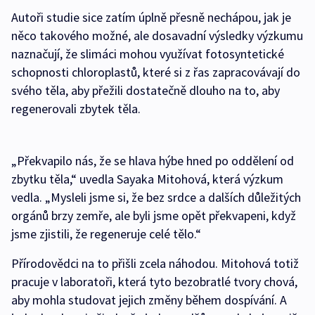
Autoři studie sice zatím úplně přesně nechápou, jak je
něco takového možné, ale dosavadní výsledky výzkumu
naznačují, že slimáci mohou využívat fotosyntetické
schopnosti chloroplastů, které si z řas zapracovávají do
svého těla, aby přežili dostatečně dlouho na to, aby
regenerovali zbytek těla.
„Překvapilo nás, že se hlava hýbe hned po oddělení od
zbytku těla,“ uvedla Sayaka Mitohová, která výzkum
vedla. „Mysleli jsme si, že bez srdce a dalších důležitých
orgánů brzy zemře, ale byli jsme opět překvapeni, když
jsme zjistili, že regeneruje celé tělo.“
Přírodovědci na to přišli zcela náhodou. Mitohová totiž
pracuje v laboratoři, která tyto bezobratlé tvory chová,
aby mohla studovat jejich změny během dospívání. A