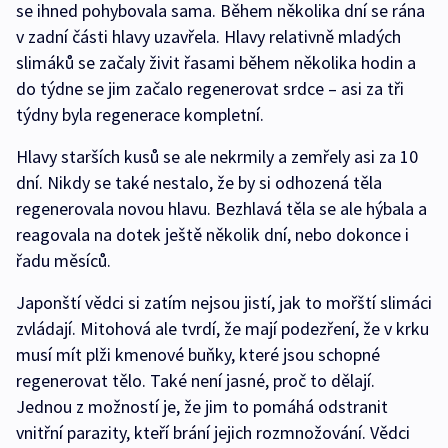
se ihned pohybovala sama. Během několika dní se rána
v zadní části hlavy uzavřela. Hlavy relativně mladých
slimáků se začaly živit řasami během několika hodin a
do týdne se jim začalo regenerovat srdce – asi za tři
týdny byla regenerace kompletní.
Hlavy starších kusů se ale nekrmily a zemřely asi za 10
dní. Nikdy se také nestalo, že by si odhozená těla
regenerovala novou hlavu. Bezhlavá těla se ale hýbala a
reagovala na dotek ještě několik dní, nebo dokonce i
řadu měsíců.
Japonští vědci si zatím nejsou jistí, jak to mořští slimáci
zvládají. Mitohová ale tvrdí, že mají podezření, že v krku
musí mít plži kmenové buňky, které jsou schopné
regenerovat tělo. Také není jasné, proč to dělají.
Jednou z možností je, že jim to pomáhá odstranit
vnitřní parazity, kteří brání jejich rozmnožování. Vědci