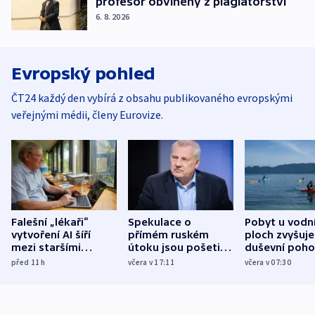
profesor obviněný z plagiátorství
6. 8. 2026
Evropský pohled
ČT24 každý den vybírá z obsahu publikovaného evropskými
veřejnými médii, členy Eurovize.
Falešní „lékaři“
Spekulace o
Pobyt u vodn
vytvoření AI šíří
přímém ruském
ploch zvyšuje
mezi staršími
útoku jsou pošetilé,
duševní poho
Poláky nebezpečné
míní estonský
ukázala
před 11
h
včera v 17:11
včera v 07:30
zdravotní rady
bezpečnostní
mezinárodní 
expert