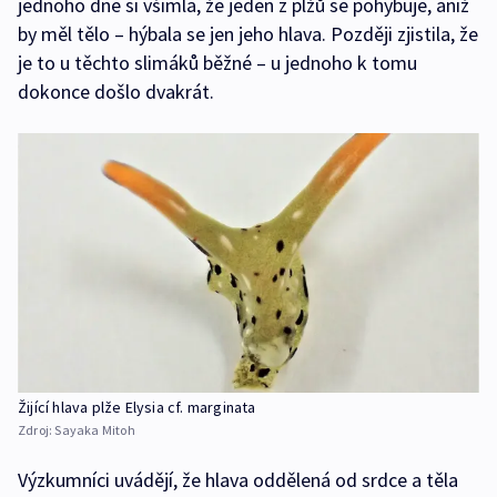
jednoho dne si všimla, že jeden z plžů se pohybuje, aniž
by měl tělo – hýbala se jen jeho hlava. Později zjistila, že
je to u těchto slimáků běžné – u jednoho k tomu
dokonce došlo dvakrát.
Žijící hlava plže Elysia cf. marginata
Zdroj:
Sayaka Mitoh
Výzkumníci uvádějí, že hlava oddělená od srdce a těla