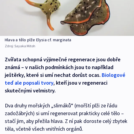
Hlava a tělo plže Elysia cf. marginata
Zdroj:
Sayaka Mitoh
Zvířata schopná výjimečné regenerace jsou dobře
známá – v našich podmínkách jsou to například
ještěrky, které si umí nechat dorůst ocas.
Biologové
teď ale popsali tvory
, kteří jsou v regeneraci
skutečnými velmistry.
Dva druhy mořských „slimáků“ (mořští plži ze řádu
zadožábrých) si umí regenerovat prakticky celé tělo –
stačí jim, aby přežila hlava. Z ní pak doroste celý zbytek
těla, včetně všech vnitřních orgánů.