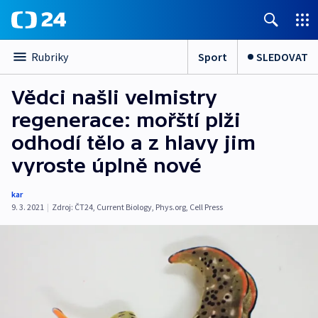
Sport
SLEDOVAT
Rubriky
Vědci našli velmistry
regenerace: mořští plži
odhodí tělo a z hlavy jim
vyroste úplně nové
kar
9. 3. 2021
|
Zdroj:
ČT24
,
Current Biology
,
Phys.org
,
Cell Press