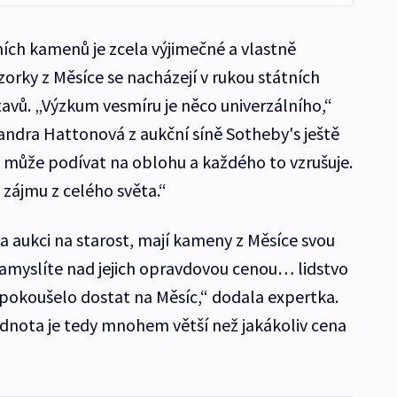
ích kamenů je zcela výjimečné a vlastně
zorky z Měsíce se nacházejí v rukou státních
avů. „Výzkum vesmíru je něco univerzálního,“
sandra Hattonová z aukční síně Sotheby's ještě
e může podívat na oblohu a každého to vzrušuje.
 zájmu z celého světa.“
 aukci na starost, mají kameny z Měsíce svou
 zamyslíte nad jejich opravdovou cenou… lidstvo
se pokoušelo dostat na Měsíc,“ dodala expertka.
dnota je tedy mnohem větší než jakákoliv cena