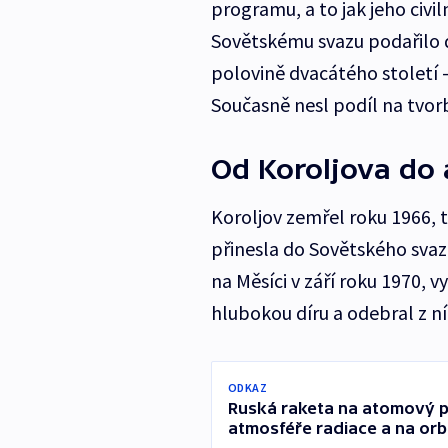
programu, a to jak jeho civil
Sovětskému svazu podařilo
polovině dvacátého století 
Současně nesl podíl na tvor
Od Koroljova do 
Koroljov zemřel roku 1966, 
přinesla do Sovětského svaz
na Měsíci v září roku 1970, 
hlubokou díru a odebral z ní
ODKAZ
Ruská raketa na atomový po
atmosféře radiace a na or