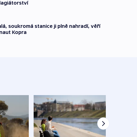
lagiátorství
alá, soukromá stanice ji plně nahradí, věří
onaut Kopra