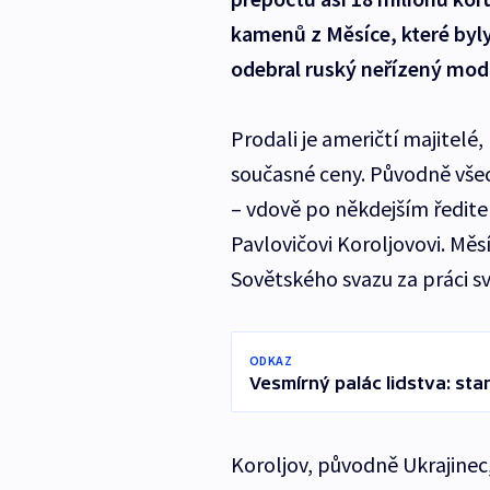
kamenů z Měsíce, které byl
odebral ruský neřízený mod
Prodali je američtí majitelé,
současné ceny. Původně vše
– vdově po někdejším ředite
Pavlovičovi Koroljovovi. Mě
Sovětského svazu za práci s
ODKAZ
Vesmírný palác lidstva: sta
Koroljov, původně Ukrajine