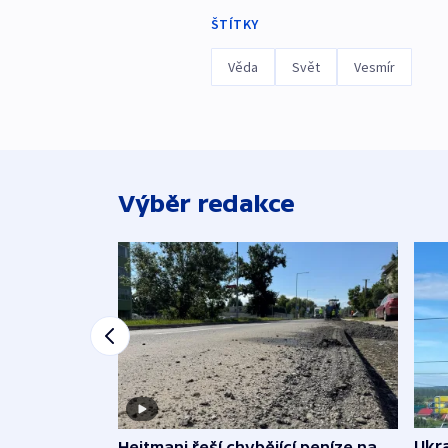
ŠTÍTKY
Věda
Svět
Vesmír
Výběr redakce
Ukra
Hejtmani řeší chybějící peníze na