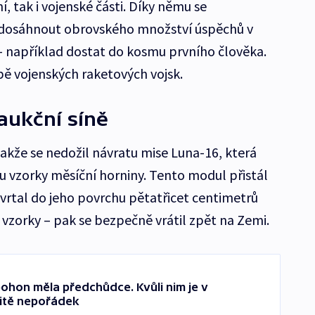
ní, tak i vojenské části. Díky němu se
 dosáhnout obrovského množství úspěchů v
– například dostat do kosmu prvního člověka.
bě vojenských raketových vojsk.
aukční síně
takže se nedožil návratu mise Luna-16, která
u vzorky měsíční horniny. Tento modul přistál
vyvrtal do jeho povrchu pětatřicet centimetrů
 vzorky – pak se bezpečně vrátil zpět na Zemi.
hon měla předchůdce. Kvůli nim je v
bitě nepořádek