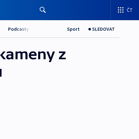
ČT
Podcasty
Sport
SLEDOVAT
 kameny z
ů