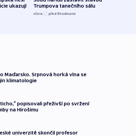
icie ukazují
Trumpova tanečního sálu
břehu
kriti
včera
před 9
hodinami
před 9
o Maďarsko. Srpnová horká vlna se
jin klimatologie
ticho,“ popisovali přeživší po svržení
by na Hirošimu
ské univerzitě skončil profesor