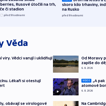
berries, Rusové útočili na trh,
skoro kilo trhaviny, ind
če či stadion
na Rusko
před 9
hodinami
před 9
hodinami
ky
Věda
viry. Vědci varují i uklidňují
Od Moravy p
zapíše do dě
6. 8. 2026
ínu. Lékaři si otestují
„A pak 
VIDEO
ert
atomové bom
6. 8. 2026
y, obávají se virologové
Na Cambridge