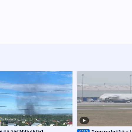
jina zasáhla sklad
Dron na letišti u 
VIDEO