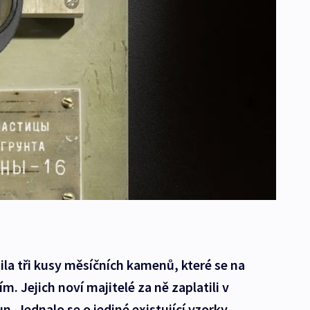
ila tři kusy měsíčních kamenů, které se na
m. Jejich noví majitelé za ně zaplatili v
n. Jednalo se o jediné existující vzorky