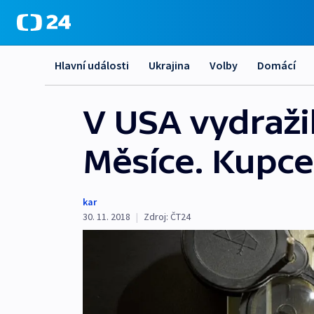
Hlavní události
Ukrajina
Volby
Domácí
V USA vydraži
Měsíce. Kupce
kar
30. 11. 2018
|
Zdroj:
ČT24