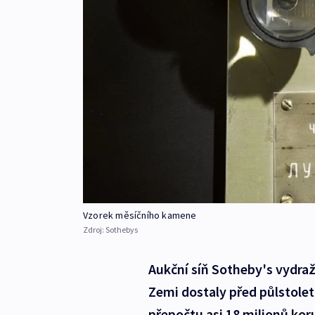
Vzorek měsíčního kamene
Zdroj:
Sothebys
Aukční síň Sotheby's vydraž
Zemi dostaly před půlstoletí
přepočtu asi 18 milionů koru