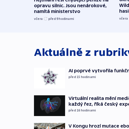
Wild
opravu silnic. Jsou nenárokové,
hasi
namítá ministerstvo
včera
včera
před 9
hodinami
Aktuálně z rubri
AI poprvé vytvořila funkční 
před 15
hodinami
Virtuální realita mění medic
každý řez, říká český exp
před 16
hodinami
V Kongu hrozí mutace ebol