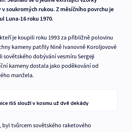
y v soukromých rukou. Z měsíčního povrchu je
ul Luna-16 roku 1970.
 kteří je koupili roku 1993 za přibližně polovinu
chny kameny patřily Nině Ivanovně Koroljovové
li sovětského dobývání vesmíru Sergeji
síční kameny dostala jako poděkování od
vého manžela.
nice ISS slouží v kosmu už dvě dekády
c, byl tvůrcem sovětského raketového