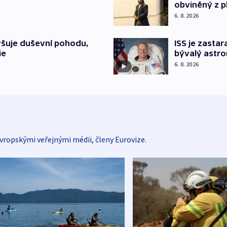
obviněný z p
6. 8. 2026
ISS je zastar
yšuje duševní pohodu,
bývalý astr
ie
6. 8. 2026
vropskými veřejnými médii, členy Eurovize.