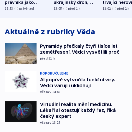
právníka jako
ukrajinský dron,
trvající nerov
ministra
explodoval kilometr
společensko
12:53
právě teď
13:05
před 1
h
12:02
před 2
h
spravedlnosti
od plynovodu
atmosféru
Aktuálně z rubriky
Věda
Pyramidy přečkaly čtyři tisíce let
zemětřesení. Vědci vysvětlili proč
před 11
h
DOPORUČUJEME
AI poprvé vytvořila funkční viry.
Vědci varují i uklidňují
včera v 14:40
Virtuální realita mění medicínu.
Lékaři si otestují každý řez, říká
český expert
včera v 13:25