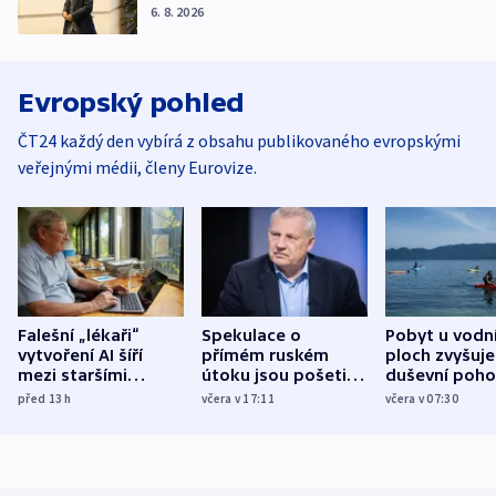
6. 8. 2026
Evropský pohled
ČT24 každý den vybírá z obsahu publikovaného evropskými
veřejnými médii, členy Eurovize.
Falešní „lékaři“
Spekulace o
Pobyt u vodn
vytvoření AI šíří
přímém ruském
ploch zvyšuje
mezi staršími
útoku jsou pošetilé,
duševní poho
Poláky nebezpečné
míní estonský
ukázala
před 13
h
včera v 17:11
včera v 07:30
zdravotní rady
bezpečnostní
mezinárodní 
expert