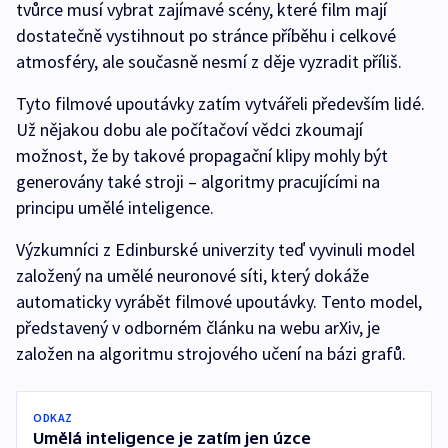
tvůrce musí vybrat zajímavé scény, které film mají
dostatečně vystihnout po stránce příběhu i celkové
atmosféry, ale současně nesmí z děje vyzradit příliš.
Tyto filmové upoutávky zatím vytvářeli především lidé.
Už nějakou dobu ale počítačoví vědci zkoumají
možnost, že by takové propagační klipy mohly být
generovány také stroji –⁠ algoritmy pracujícími na
principu umělé inteligence.
Výzkumníci z Edinburské univerzity teď vyvinuli model
založený na umělé neuronové síti, který dokáže
automaticky vyrábět filmové upoutávky. Tento model,
představený v odborném článku na webu arXiv, je
založen na algoritmu strojového učení na bázi grafů.
ODKAZ
Umělá inteligence je zatím jen úzce