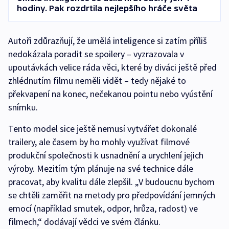
hodiny. Pak rozdrtila nejlepšího hráče světa
Autoři zdůrazňují, že umělá inteligence si zatím příliš
nedokázala poradit se spoilery –⁠ vyzrazovala v
upoutávkách velice ráda věci, které by diváci ještě před
zhlédnutím filmu neměli vidět –⁠ tedy nějaké to
překvapení na konec, nečekanou pointu nebo vyústění
snímku.
Tento model sice ještě nemusí vytvářet dokonalé
trailery, ale časem by ho mohly využívat filmové
produkční společnosti k usnadnění a urychlení jejich
výroby. Mezitím tým plánuje na své technice dále
pracovat, aby kvalitu dále zlepšil. „V budoucnu bychom
se chtěli zaměřit na metody pro předpovídání jemných
emocí (například smutek, odpor, hrůza, radost) ve
filmech,“ dodávají vědci ve svém článku.