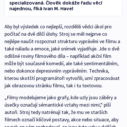
specializovaná. Člověk dokáže řadu věcí
najednou, říká Ivan M. Havel
Aby byl výsledek co nejlepší, rozdělili vědci úkol pro
počítač na dvě dílčí úlohy. Stroj se měl nejprve co
nejlépe naučit rozpoznat strukturu vyprávěni ve filmu a
také náladu a emoce, jaké snímek vyjadřuje. Jde o dvě
odlišné roviny filmového díla –⁠ například akční film
může být současně komedií, ale také sentimentálním,
nebo dokonce depresivním vyprávěním. Technika,
kterou skotští programátoři vytvořili, umí zpracovávat
jak obrazovou stránku filmu, tak i tu textovou.
„Filmy modelujeme jako grafy, kde uzly jsou záběry a
úsečky označují sémantické vztahy mezi nimi,“ píší
autoři. Stroj tedy natrénují tak, že mu ve starších
filmech označí klíčové postavy, akce nebo situace, aby
se pak on sám rozhodoval, co jsou tyto uzly v dalších