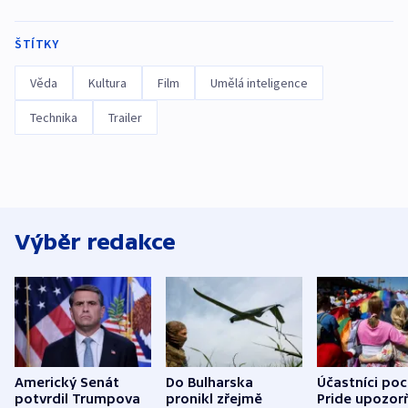
ŠTÍTKY
Věda
Kultura
Film
Umělá inteligence
Technika
Trailer
Výběr redakce
Americký Senát
Do Bulharska
Účastníci po
potvrdil Trumpova
pronikl zřejmě
Pride upozorň