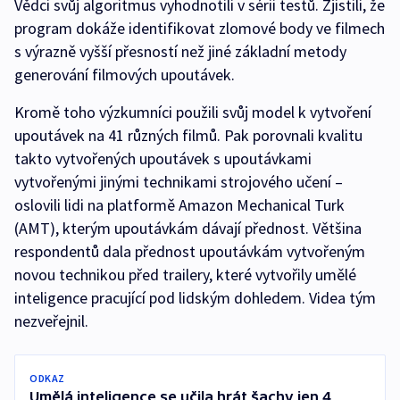
Vědci svůj algoritmus vyhodnotili v sérii testů. Zjistili, že
program dokáže identifikovat zlomové body ve filmech
s výrazně vyšší přesností než jiné základní metody
generování filmových upoutávek.
Kromě toho výzkumníci použili svůj model k vytvoření
upoutávek na 41 různých filmů. Pak porovnali kvalitu
takto vytvořených upoutávek s upoutávkami
vytvořenými jinými technikami strojového učení –⁠
oslovili lidi na platformě Amazon Mechanical Turk
(AMT), kterým upoutávkám dávají přednost. Většina
respondentů dala přednost upoutávkám vytvořeným
novou technikou před trailery, které vytvořily umělé
inteligence pracující pod lidským dohledem. Videa tým
nezveřejnil.
ODKAZ
Umělá inteligence se učila hrát šachy jen 4