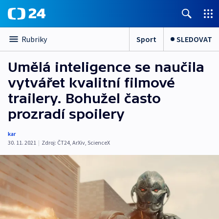
Sport
SLEDOVAT
Rubriky
Umělá inteligence se naučila
vytvářet kvalitní filmové
trailery. Bohužel často
prozradí spoilery
kar
30. 11. 2021
|
Zdroj:
ČT24
,
ArXiv
,
ScienceX