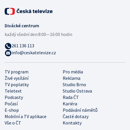
Divácké centrum
každý všední den:
8:00—16:00 hodin
261 136 113
info@ceskatelevize.cz
TV program
Pro média
Živé vysílání
Reklama
TV poplatky
Studio Brno
Teletext
Studio Ostrava
Podcasty
Rada ČT
Počasí
Kariéra
E-shop
Podávání námětů
Mobilní a TV aplikace
Časté dotazy
Vše o ČT
Kontakty