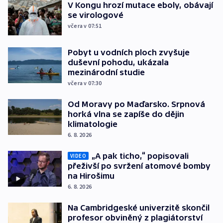
V Kongu hrozí mutace eboly, obávají
se virologové
včera v 07:51
Pobyt u vodních ploch zvyšuje
duševní pohodu, ukázala
mezinárodní studie
včera v 07:30
Od Moravy po Maďarsko. Srpnová
horká vlna se zapíše do dějin
klimatologie
6. 8. 2026
„A pak ticho,“ popisovali
VIDEO
přeživší po svržení atomové bomby
na Hirošimu
6. 8. 2026
Na Cambridgeské univerzitě skončil
profesor obviněný z plagiátorství