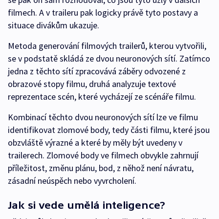
filmech. A v traileru pak logicky právě tyto postavy a
situace divákům ukazuje.
Metoda generování filmových trailerů, kterou vytvořili,
se v podstatě skládá ze dvou neuronových sítí. Zatímco
jedna z těchto sítí zpracovává záběry odvozené z
obrazové stopy filmu, druhá analyzuje textové
reprezentace scén, které vycházejí ze scénáře filmu.
Kombinací těchto dvou neuronových sítí lze ve filmu
identifikovat zlomové body, tedy části filmu, které jsou
obzvláště výrazné a které by měly být uvedeny v
trailerech. Zlomové body ve filmech obvykle zahrnují
příležitost, změnu plánu, bod, z něhož není návratu,
zásadní neúspěch nebo vyvrcholení.
Jak si vede umělá inteligence?