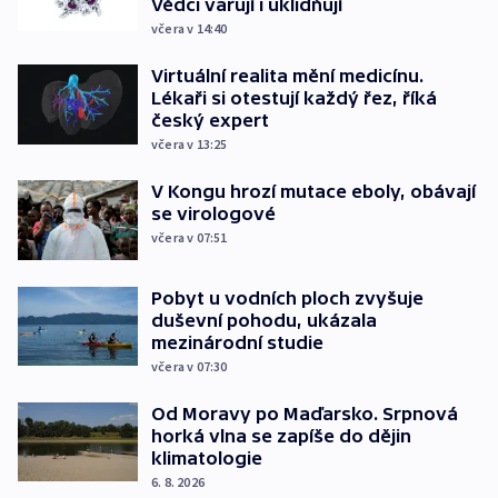
Vědci varují i uklidňují
včera v 14:40
Virtuální realita mění medicínu.
Lékaři si otestují každý řez, říká
český expert
včera v 13:25
V Kongu hrozí mutace eboly, obávají
se virologové
včera v 07:51
Pobyt u vodních ploch zvyšuje
duševní pohodu, ukázala
mezinárodní studie
včera v 07:30
Od Moravy po Maďarsko. Srpnová
horká vlna se zapíše do dějin
klimatologie
6. 8. 2026