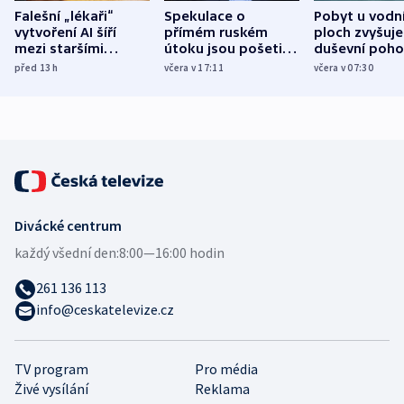
Falešní „lékaři“
Spekulace o
Pobyt u vodn
vytvoření AI šíří
přímém ruském
ploch zvyšuje
mezi staršími
útoku jsou pošetilé,
duševní poho
Poláky nebezpečné
míní estonský
ukázala
před 13
h
včera v 17:11
včera v 07:30
zdravotní rady
bezpečnostní
mezinárodní 
expert
Divácké centrum
každý všední den:
8:00—16:00 hodin
261 136 113
info@ceskatelevize.cz
TV program
Pro média
Živé vysílání
Reklama