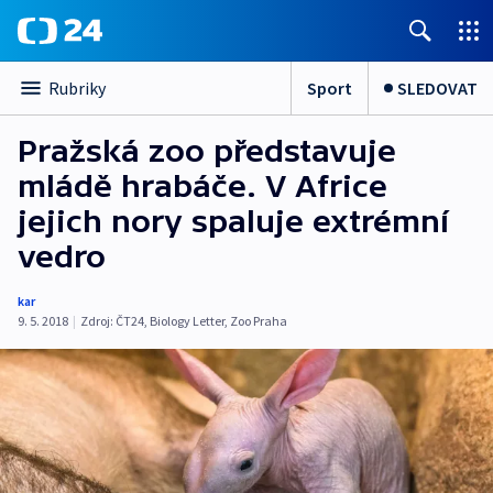
Sport
SLEDOVAT
Rubriky
Pražská zoo představuje
mládě hrabáče. V Africe
jejich nory spaluje extrémní
vedro
kar
9. 5. 2018
|
Zdroj:
ČT24
,
Biology Letter
,
Zoo Praha