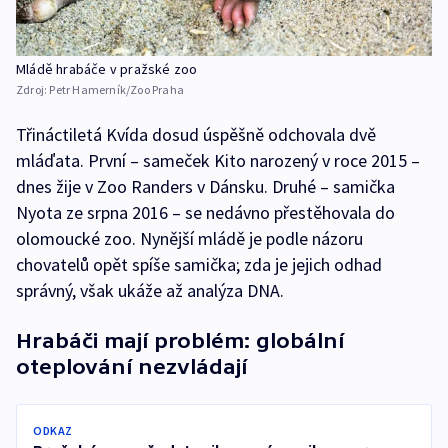
Mládě hrabáče v pražské zoo
Zdroj:
Petr Hamerník/Zoo Praha
Třináctiletá Kvída dosud úspěšně odchovala dvě
mláďata. První – sameček Kito narozený v roce 2015 –
dnes žije v Zoo Randers v Dánsku. Druhé – samička
Nyota ze srpna 2016 – se nedávno přestěhovala do
olomoucké zoo. Nynější mládě je podle názoru
chovatelů opět spíše samička; zda je jejich odhad
správný, však ukáže až analýza DNA.
Hrabáči mají problém: globální
oteplování nezvládají
ODKAZ