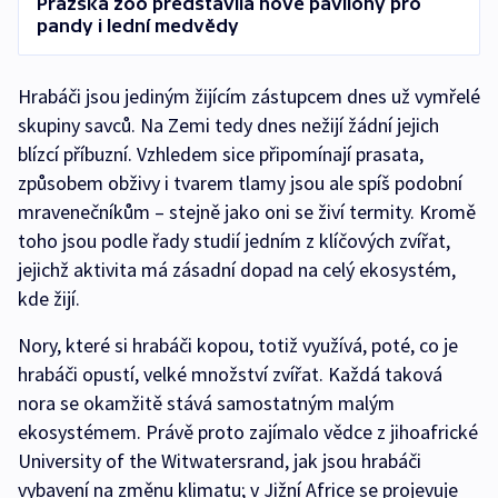
Pražská zoo představila nové pavilony pro
pandy i lední medvědy
Hrabáči jsou jediným žijícím zástupcem dnes už vymřelé
skupiny savců. Na Zemi tedy dnes nežijí žádní jejich
blízcí příbuzní. Vzhledem sice připomínají prasata,
způsobem obživy i tvarem tlamy jsou ale spíš podobní
mravenečníkům – stejně jako oni se živí termity. Kromě
toho jsou podle řady studií jedním z klíčových zvířat,
jejichž aktivita má zásadní dopad na celý ekosystém,
kde žijí.
Nory, které si hrabáči kopou, totiž využívá, poté, co je
hrabáči opustí, velké množství zvířat. Každá taková
nora se okamžitě stává samostatným malým
ekosystémem. Právě proto zajímalo vědce z jihoafrické
University of the Witwatersrand, jak jsou hrabáči
vybavení na změnu klimatu; v Jižní Africe se projevuje