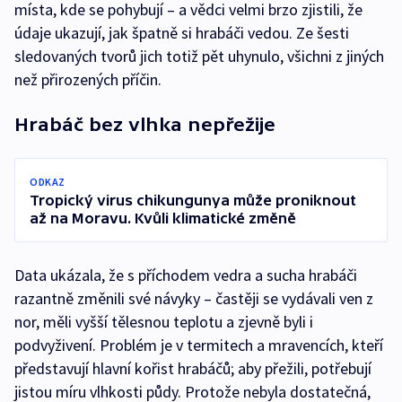
místa, kde se pohybují – a vědci velmi brzo zjistili, že
údaje ukazují, jak špatně si hrabáči vedou. Ze šesti
sledovaných tvorů jich totiž pět uhynulo, všichni z jiných
než přirozených příčin.
Hrabáč bez vlhka nepřežije
ODKAZ
Tropický virus chikungunya může proniknout
až na Moravu. Kvůli klimatické změně
Data ukázala, že s příchodem vedra a sucha hrabáči
razantně změnili své návyky – častěji se vydávali ven z
nor, měli vyšší tělesnou teplotu a zjevně byli i
podvyživení. Problém je v termitech a mravencích, kteří
představují hlavní kořist hrabáčů; aby přežili, potřebují
jistou míru vlhkosti půdy. Protože nebyla dostatečná,