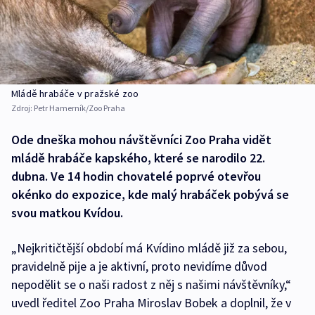
Mládě hrabáče v pražské zoo
Zdroj:
Petr Hamerník/Zoo Praha
Ode dneška mohou návštěvníci Zoo Praha vidět
mládě hrabáče kapského, které se narodilo 22.
dubna. Ve 14 hodin chovatelé poprvé otevřou
okénko do expozice, kde malý hrabáček pobývá se
svou matkou Kvídou.
„Nejkritičtější období má Kvídino mládě již za sebou,
pravidelně pije a je aktivní, proto nevidíme důvod
nepodělit se o naši radost z něj s našimi návštěvníky,“
uvedl ředitel Zoo Praha Miroslav Bobek a doplnil, že v