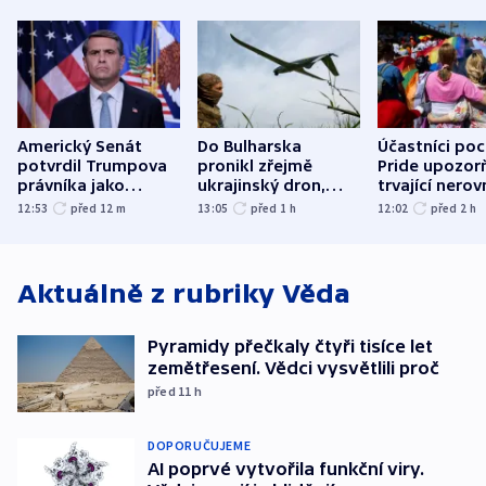
Americký Senát
Do Bulharska
Účastníci po
potvrdil Trumpova
pronikl zřejmě
Pride upozorň
právníka jako
ukrajinský dron,
trvající nerov
ministra
explodoval kilometr
společensko
12:53
před 12
m
13:05
před 1
h
12:02
před 2
h
spravedlnosti
od plynovodu
atmosféru
Aktuálně z rubriky
Věda
Pyramidy přečkaly čtyři tisíce let
zemětřesení. Vědci vysvětlili proč
před 11
h
DOPORUČUJEME
AI poprvé vytvořila funkční viry.