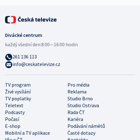
Divácké centrum
každý všední den:
8:00—16:00 hodin
261 136 113
info@ceskatelevize.cz
TV program
Pro média
Živé vysílání
Reklama
TV poplatky
Studio Brno
Teletext
Studio Ostrava
Podcasty
Rada ČT
Počasí
Kariéra
E-shop
Podávání námětů
Mobilní a TV aplikace
Časté dotazy
Vše o ČT
Kontakty