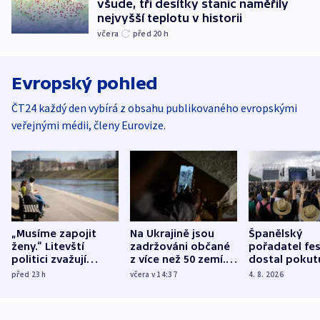
všude, tři desítky stanic naměřily
nejvyšší teplotu v historii
včera
před 20
h
Evropský pohled
ČT24 každý den vybírá z obsahu publikovaného evropskými
veřejnými médii, členy Eurovize.
„Musíme zapojit
Na Ukrajině jsou
Španělský
ženy.“ Litevští
zadržováni občané
pořadatel fes
politici zvažují
z více než 50 zemí.
dostal pokut
dohodu o
Bojovali na straně
nekalé prakti
před 23
h
včera v 14:37
4. 8. 2026
demografii
Ruska