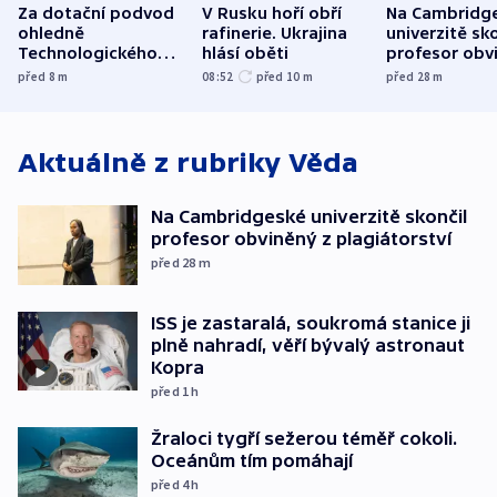
Za dotační podvod
V Rusku hoří obří
Na Cambridg
ohledně
rafinerie. Ukrajina
univerzitě sko
Technologického
hlásí oběti
profesor obv
parku poslal soud
plagiátorství
před 8
m
08:52
před 10
m
před 28
m
do vězení dva muže
Aktuálně z rubriky
Věda
Na Cambridgeské univerzitě skončil
profesor obviněný z plagiátorství
před 28
m
ISS je zastaralá, soukromá stanice ji
plně nahradí, věří bývalý astronaut
Kopra
před 1
h
Žraloci tygří sežerou téměř cokoli.
Oceánům tím pomáhají
před 4
h