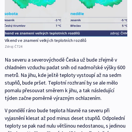
Víkend ve znamení velkých teplotních rozdílů
Zdroj:
ČT24
Na severu a severovýchodě Česka už bude zřejmě v
chladném vzduchu padat sníh od nadmořské výšky 600
metrů. Na jihu, kde ještě teploty vystoupí až na sedm
stupňů, bude pršet. Teplotní rozhraní by se ale mělo
pomalu přesouvat směrem k jihu, a tak následující
týden začne poměrně výrazným ochlazením.
V pondělí ráno bude teplota hlavně na severu při
vyjasnění klesat až pod minus deset stupňů. Odpolední
teploty se pak nad nulu většinou nedostanou, s jedinou