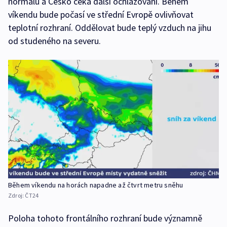
normálu a Česko čeká další ochlazování. Během
víkendu bude počasí ve střední Evropě ovlivňovat
teplotní rozhraní. Oddělovat bude teplý vzduch na jihu
od studeného na severu.
Během víkendu na horách napadne až čtvrt metru sněhu
Zdroj:
ČT24
Poloha tohoto frontálního rozhraní bude významně