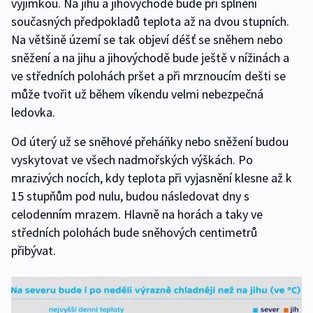
výjimkou. Na jihu a jihovýchodě bude při splnění
současných předpokladů teplota až na dvou stupních.
Na většině území se tak objeví déšť se sněhem nebo
sněžení a na jihu a jihovýchodě bude ještě v nížinách a
ve středních polohách pršet a při mrznoucím dešti se
může tvořit už během víkendu velmi nebezpečná
ledovka.
Od úterý už se sněhové přeháňky nebo sněžení budou
vyskytovat ve všech nadmořských výškách. Po
mrazivých nocích, kdy teplota při vyjasnění klesne až k
15 stupňům pod nulu, budou následovat dny s
celodenním mrazem. Hlavně na horách a taky ve
středních polohách bude sněhových centimetrů
přibývat.