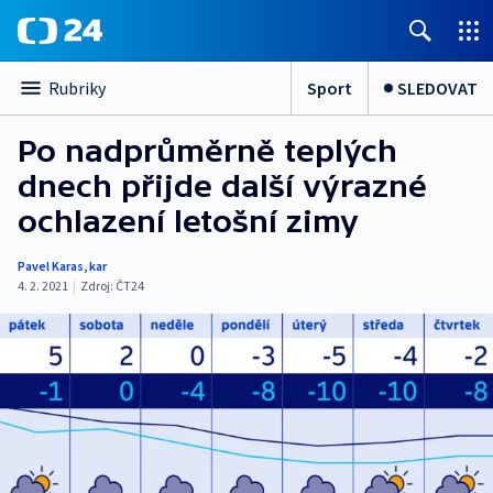
Sport
SLEDOVAT
Rubriky
Po nadprůměrně teplých
dnech přijde další výrazné
ochlazení letošní zimy
Pavel Karas
,
kar
4. 2. 2021
|
Zdroj:
ČT24