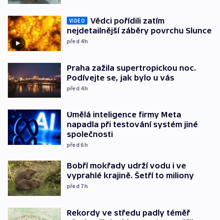
Vědci pořídili zatím
VIDEO
nejdetailnější záběry povrchu Slunce
před 4
h
Praha zažila supertropickou noc.
Podívejte se, jak bylo u vás
před 4
h
Umělá inteligence firmy Meta
napadla při testování systém jiné
společnosti
před 6
h
Bobří mokřady udrží vodu i ve
vyprahlé krajině. Šetří to miliony
před 7
h
Rekordy ve středu padly téměř