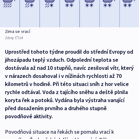
Zima se vrací
Zdroj:
ČT24
Uprostřed tohoto týdne proudil do střední Evropy od
jihozápadu teplý vzduch. Odpolední teplota se
dostávala až nad 10 stupňů, navíc zesiloval vítr, který
v nárazech dosahoval i v nížinách rychlosti až 70
kilometrů v hodině. Při této situaci sníh z hor velice
rychle odtával. Voda z tajícího sněhu a deště plnila
koryta řek a potoků. Vydána byla výstraha varující
před dosažením prvního a druhého stupně
povodňové aktivity.
Povodňová situace na řekách se pomalu vrací k