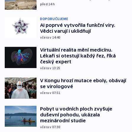
před 14
h
DOPORUČUJEME
AI poprvé vytvořila funkční viry.
Vědci varují i uklidňují
včera v 14:40
Virtuální realita mění medicínu.
Lékaři si otestují každý řez, říká
český expert
včera v 13:25
V Kongu hrozí mutace eboly, obávají
se virologové
včera v 07:51
Pobyt u vodních ploch zvyšuje
duševní pohodu, ukázala
mezinárodní studie
včera v 07:30