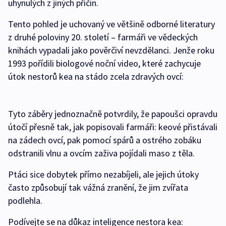
uhynulých z jiných příčin.
Tento pohled je uchovaný ve většině odborné literatury
z druhé poloviny 20. století – farmáři ve vědeckých
knihách vypadali jako pověrčiví nevzdělanci. Jenže roku
1993 pořídili biologové noční video, které zachycuje
útok nestorů kea na stádo zcela zdravých ovcí:
Tyto záběry jednoznačně potvrdily, že papoušci opravdu
útočí přesně tak, jak popisovali farmáři: keové přistávali
na zádech ovcí, pak pomocí spárů a ostrého zobáku
odstranili vlnu a ovcím zaživa pojídali maso z těla.
Ptáci sice dobytek přímo nezabíjeli, ale jejich útoky
často způsobují tak vážná zranění, že jim zvířata
podlehla.
Podívejte se na důkaz inteligence nestora kea: