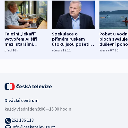
Falešní „lékaři“
Spekulace o
Pobyt u vodn
vytvoření AI šíří
přímém ruském
ploch zvyšuje
mezi staršími
útoku jsou pošetilé,
duševní poho
Poláky nebezpečné
míní estonský
ukázala
před 16
h
včera v 17:11
včera v 07:30
zdravotní rady
bezpečnostní
mezinárodní 
expert
Divácké centrum
každý všední den:
8:00—16:00 hodin
261 136 113
info@ceskatelevize.cz