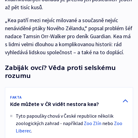
až pět tisíc kusů.
„Kea patří mezi nejvíc milované a současně nejvíc
nenáviděné ptáky Nového Zélandu,“ popsal problém šéf
nadace Tamsin Orr-Walker pro deník Guardian. Kea má
s lidmi velmi dlouhou a komplikovanou historii: rád
vyhledává lidskou společnost – a také na to doplácí.
Zabiják ovcí? Věda proti selskému
rozumu
FAKTA
Kde můžete v ČR vidět nestora kea?
Tyto papoušky chová v České republice několik
zoologických zahrad - například
Zoo Zlín
nebo
Zoo
Liberec
.