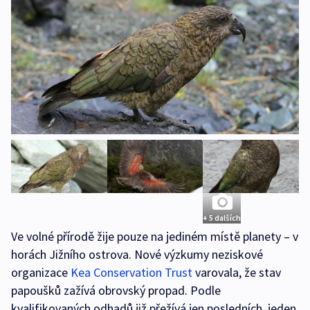
+ 5 dalších
Ve volné přírodě žije pouze na jediném místě planety – v
horách Jižního ostrova. Nové výzkumy neziskové
organizace
Kea Conservation Trust
varovala, že stav
papoušků zažívá obrovský propad. Podle
kvalifikovaných odhadů již přežívá jen posledních jeden