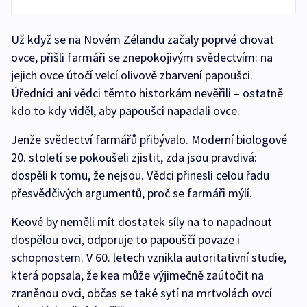
Už když se na Novém Zélandu začaly poprvé chovat
ovce, přišli farmáři se znepokojivým svědectvím: na
jejich ovce útočí velcí olivově zbarvení papoušci.
Úředníci ani vědci těmto historkám nevěřili – ostatně
kdo to kdy viděl, aby papoušci napadali ovce.
Jenže svědectví farmářů přibývalo. Moderní biologové
20. století se pokoušeli zjistit, zda jsou pravdivá:
dospěli k tomu, že nejsou. Vědci přinesli celou řadu
přesvědčivých argumentů, proč se farmáři mýlí.
Keové by neměli mít dostatek síly na to napadnout
dospělou ovci, odporuje to papouščí povaze i
schopnostem. V 60. letech vznikla autoritativní studie,
která popsala, že kea může výjimečně zaútočit na
zraněnou ovci, občas se také sytí na mrtvolách ovcí