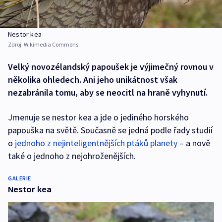
Nestor kea
Zdroj:
Wikimedia Commons
Velký novozélandský papoušek je výjimečný rovnou v
několika ohledech. Ani jeho unikátnost však
nezabránila tomu, aby se neocitl na hraně vyhynutí.
Jmenuje se nestor kea a jde o jediného horského
papouška na světě. Současně se jedná podle řady studií
o
jednoho z nejinteligentnějších ptáků planety
– a nově
také o jednoho z nejohroženějších.
GALERIE
Nestor kea