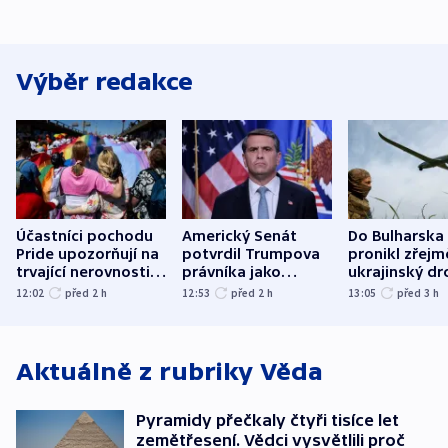
Výběr redakce
Účastníci pochodu
Americký Senát
Do Bulharska
Pride upozorňují na
potvrdil Trumpova
pronikl zřejm
trvající nerovnosti i
právníka jako
ukrajinský dr
společenskou
ministra
explodoval k
12:02
před 2
h
12:53
před 2
h
13:05
před 3
h
atmosféru
spravedlnosti
od plynovod
Aktuálně z rubriky
Věda
Pyramidy přečkaly čtyři tisíce let
zemětřesení. Vědci vysvětlili proč