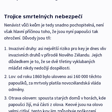
Trojice smrtelných nebezpečí
Nenávist vůči keům je tedy snadno pochopitelná, není
však hlavní příčinou toho, že jsou nyní papoušci tak
ohrožení. Důvody jsou tři:
Invazivní druhy: asi největší riziko pro key je dnes vliv
invazivních druhů v přírodě Nového Zélandu. Jejich
důsledkem je to, že se dvě třetiny vyklubaných
mláďat nikdy nedožijí dospělosti.
Lov: od roku 1860 bylo uloveno asi 160 000 těchto
papoušků, za mrtvoly platila novozélandská vláda
odměny.
Otrava olovem: spousta starých domů v horách, kde
papoušci žijí, má části z olova. Keové jsou na olovo
velmi citliví, tento kov jim způsobuje poškození