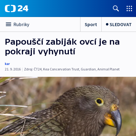
Sport
SLEDOVAT
Rubriky
Papouščí zabiják ovcí je na
pokraji vyhynutí
kar
21. 9. 2016
|
Zdroj:
ČT24
,
Kea Concervation Trust
,
Guardian
,
Animal Planet