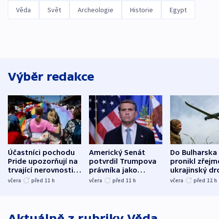
Věda
Svět
Archeologie
Historie
Egypt
Výběr redakce
Účastníci pochodu
Americký Senát
Do Bulharska
Pride upozorňují na
potvrdil Trumpova
pronikl zřejm
trvající nerovnosti i
právníka jako
ukrajinský dr
společenskou
ministra
explodoval k
včera
před 11
h
včera
před 11
h
včera
před 12
h
atmosféru
spravedlnosti
od plynovod
Aktuálně z rubriky
Věda