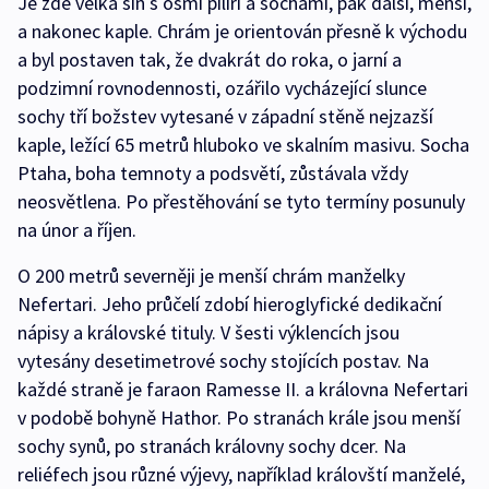
Je zde velká síň s osmi pilíři a sochami, pak další, menší,
a nakonec kaple. Chrám je orientován přesně k východu
a byl postaven tak, že dvakrát do roka, o jarní a
podzimní rovnodennosti, ozářilo vycházející slunce
sochy tří božstev vytesané v západní stěně nejzazší
kaple, ležící 65 metrů hluboko ve skalním masivu. Socha
Ptaha, boha temnoty a podsvětí, zůstávala vždy
neosvětlena. Po přestěhování se tyto termíny posunuly
na únor a říjen.
O 200 metrů severněji je menší chrám manželky
Nefertari. Jeho průčelí zdobí hieroglyfické dedikační
nápisy a královské tituly. V šesti výklencích jsou
vytesány desetimetrové sochy stojících postav. Na
každé straně je faraon Ramesse II. a královna Nefertari
v podobě bohyně Hathor. Po stranách krále jsou menší
sochy synů, po stranách královny sochy dcer. Na
reliéfech jsou různé výjevy, například královští manželé,