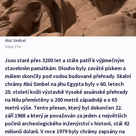
Abú Simbel
Zdroj:
ČTK
Jsou staré přes 3200 let a stále patří k výjimečným
stavebním památkám. Dlouho byly zaváté pískem a
málem skončily pod vodou budované přehrady. Skalní
chrámy Abú Simbel na jihu Egypta byly v 60. letech
20. století kvůli výstavbě Vysoké asuánské přehrady
na Nilu přemístěny o 200 metrů západněji a o 65
metrů výše. Tento přesun, který byl dokončen 22.
září 1968 a který je považován za jeden z největších
počinů archeologického inženýrství v historii, stál 42
milionů dolarů. V roce 1979 byly chrámy zapsány na