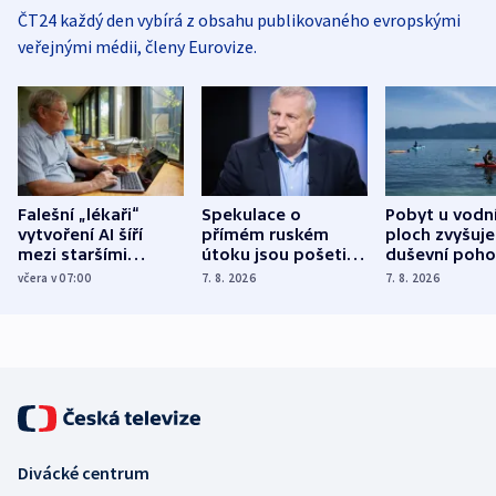
ČT24 každý den vybírá z obsahu publikovaného evropskými
veřejnými médii, členy Eurovize.
Falešní „lékaři“
Spekulace o
Pobyt u vodn
vytvoření AI šíří
přímém ruském
ploch zvyšuje
mezi staršími
útoku jsou pošetilé,
duševní poho
Poláky nebezpečné
míní estonský
ukázala
včera v 07:00
7. 8. 2026
7. 8. 2026
zdravotní rady
bezpečnostní
mezinárodní 
expert
Divácké centrum