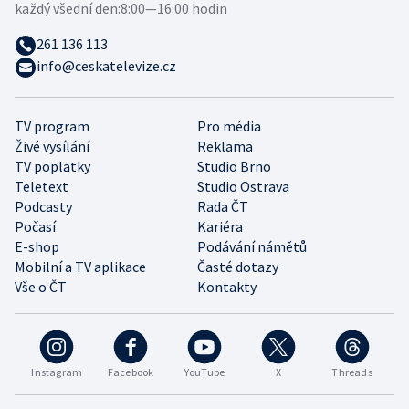
každý všední den:
8:00—16:00 hodin
261 136 113
info@ceskatelevize.cz
TV program
Pro média
Živé vysílání
Reklama
TV poplatky
Studio Brno
Teletext
Studio Ostrava
Podcasty
Rada ČT
Počasí
Kariéra
E-shop
Podávání námětů
Mobilní a TV aplikace
Časté dotazy
Vše o ČT
Kontakty
Instagram
Facebook
YouTube
X
Threads