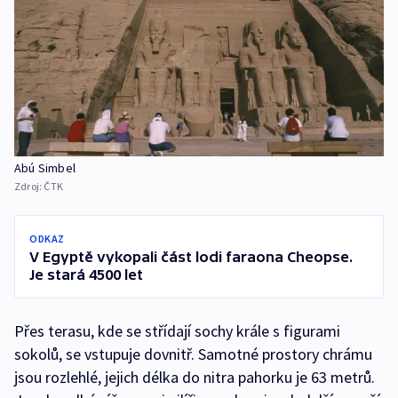
Abú Simbel
Zdroj:
ČTK
ODKAZ
V Egyptě vykopali část lodi faraona Cheopse.
Je stará 4500 let
Přes terasu, kde se střídají sochy krále s figurami
sokolů, se vstupuje dovnitř. Samotné prostory chrámu
jsou rozlehlé, jejich délka do nitra pahorku je 63 metrů.