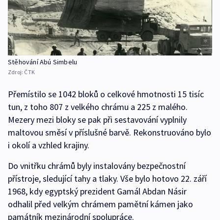
Stěhování Abú Simbelu
Zdroj:
ČTK
Přemístilo se 1042 bloků o celkové hmotnosti 15 tisíc
tun, z toho 807 z velkého chrámu a 225 z malého.
Mezery mezi bloky se pak při sestavování vyplnily
maltovou směsí v příslušné barvě. Rekonstruováno bylo
i okolí a vzhled krajiny.
Do vnitřku chrámů byly instalovány bezpečnostní
přístroje, sledující tahy a tlaky. Vše bylo hotovo 22. září
1968, kdy egyptský prezident Gamál Abdan Násir
odhalil před velkým chrámem pamětní kámen jako
památník mezinárodní spolupráce.