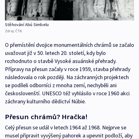
Stěhování Abú Simbelu
Zdroj:
ČTK
O přemístění dvojice monumentálních chrámů se začalo
uvažovat již v 50. letech 20. století, kdy bylo
rozhodnuto o stavbě Vysoké asuánské přehrady.
Přípravy na přesun začaly v roce 1959, stavba přehrady
následovala o rok později. Na záchranných projektech
se podíleli odborníci z mnoha zemí, nechyběli ani
českoslovenští. UNESCO též vyhlásilo v roce 1960 akci
záchrany kulturního dědictví Núbie.
Přesun chrámů? Hračka!
Celý přesun se udál v letech 1964 až 1968. Nejprve se
musel připravit vyvýšený pahorek a upevnit podloží, aby