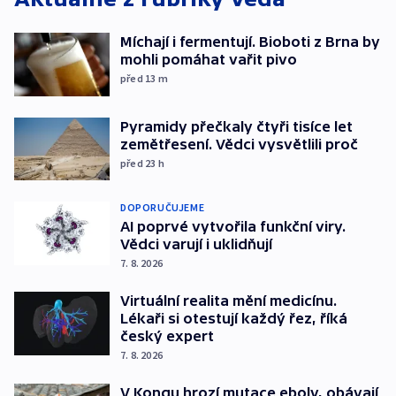
Míchají i fermentují. Bioboti z Brna by
mohli pomáhat vařit pivo
před 13
m
Pyramidy přečkaly čtyři tisíce let
zemětřesení. Vědci vysvětlili proč
před 23
h
DOPORUČUJEME
AI poprvé vytvořila funkční viry.
Vědci varují i uklidňují
7. 8. 2026
Virtuální realita mění medicínu.
Lékaři si otestují každý řez, říká
český expert
7. 8. 2026
V Kongu hrozí mutace eboly, obávají