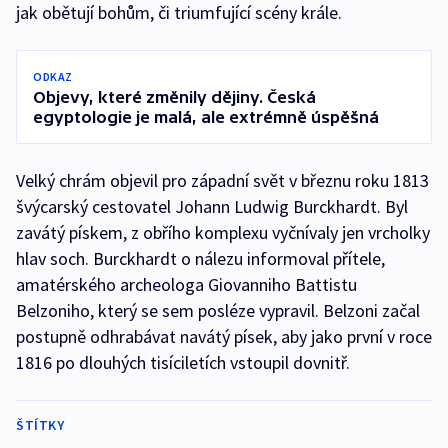
jak obětují bohům, či triumfující scény krále.
ODKAZ
Objevy, které změnily dějiny. Česká
egyptologie je malá, ale extrémně úspěšná
Velký chrám objevil pro západní svět v březnu roku 1813
švýcarský cestovatel Johann Ludwig Burckhardt. Byl
zavátý pískem, z obřího komplexu vyčnívaly jen vrcholky
hlav soch. Burckhardt o nálezu informoval přítele,
amatérského archeologa Giovanniho Battistu
Belzoniho, který se sem posléze vypravil. Belzoni začal
postupně odhrabávat navátý písek, aby jako první v roce
1816 po dlouhých tisíciletích vstoupil dovnitř.
ŠTÍTKY