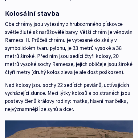
Kolosální stavba
Oba chrámy jsou vytesány z hrubozrnného pískovce
světle žluté až narůžovělé barvy. Větší chrám je věnován
Ramessi II. Průčelí chrámu je vytesané do skály v
symbolickém tvaru pylonu, je 33 metrů vysoké a 38
metrů široké. Před ním jsou sedící čtyři kolosy, 20
metrů vysoké sochy Ramesse, jejich obličeje jsou široké
čtyři metry (druhý kolos zleva je ale dost poškozen).
Nad kolosy jsou sochy 22 sedících paviánů, uctívajících
vycházející slunce. Mezi lýtky kolosů a po stranách jsou
postavy členů královy rodiny: matka, hlavní manželka,
nejvýznamnější ze synů a dcer.