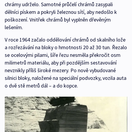
chrámy udrželo. Samotné průčelí chrámů zasypali
dělníci pískem a pokryli železnou sítí, aby nedošlo k
poškození. Vnitřek chrámů byl vyplněn dřevěným
lešením.
V roce 1964 začalo oddělování chrámů od skalního lože
a rozřezávání na bloky o hmotnosti 20 až 30 tun. Řezalo
se ocelovými pilami, šíře řezu nesměla překročit osm
milimetrů materiálu, aby při pozdějším sestavování
nevznikly příliš široké mezery. Po nově vybudované
silnici bloky, naložené na speciální podvozky, vozila auta
o dvě stě metrů dál – a do kopce.