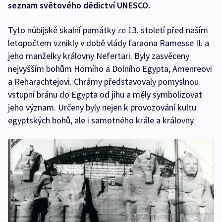
seznam světového dědictví UNESCO.
Tyto núbijské skalní památky ze 13. století před naším
letopočtem vznikly v době vlády faraona Ramesse II. a
jeho manželky královny Nefertari. Byly zasvěceny
nejvyšším bohům Horního a Dolního Egypta, Amenreovi
a Reharachtejovi. Chrámy představovaly pomyslnou
vstupní bránu do Egypta od jihu a měly symbolizovat
jeho význam. Určeny byly nejen k provozování kultu
egyptských bohů, ale i samotného krále a královny.