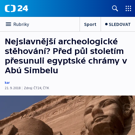
Sport
SLEDOVAT
Rubriky
Nejslavnější archeologické
stěhování? Před půl stoletím
přesunuli egyptské chrámy v
Abú Simbelu
kar
21. 9. 2018
|
Zdroj:
ČT24
,
ČTK