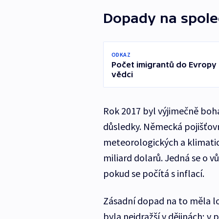
Dopady na spole
ODKAZ
Počet imigrantů do Evropy 
vědci
Rok 2017 byl výjimečně boh
důsledky. Německá pojišťov
meteorologických a klimatic
miliard dolarů. Jedná se o v
pokud se počítá s inflací.
Zásadní dopad na to měla l
byla nejdražší v dějinách; v