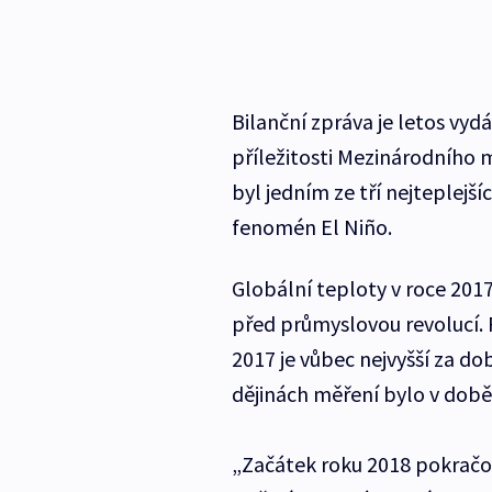
Bilanční zpráva je letos vy
příležitosti Mezinárodního 
byl jedním ze tří nejteplejš
fenomén El Niño.
Globální teploty v roce 201
před průmyslovou revolucí.
2017 je vůbec nejvyšší za do
dějinách měření bylo v době 
„Začátek roku 2018 pokračov