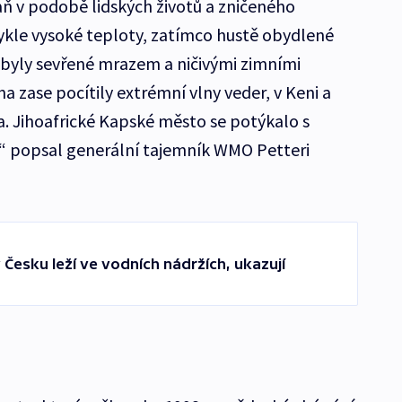
aň v podobě lidských životů a zničeného
vykle vysoké teploty, zatímco hustě obydlené
i byly sevřené mrazem a ničivými zimními
na zase pocítily extrémní vlny veder, v Keni a
. Jihoafrické Kapské město se potýkalo s
 popsal generální tajemník WMO Petteri
Česku leží ve vodních nádržích, ukazují