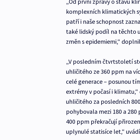
„Od první zprávy o stavu kli
komplexních klimatických s
patří i naše schopnost zazn
také lidský podíl na těchto u
změn s epidemiemi,“ doplnil
„V posledním čtvrtstoletí s
uhličitého ze 360 ppm na ví
celé generace – posunou tím 
extrémy v počasí i klimatu,
uhličitého za posledních 800
pohybovala mezi 180 a 280 
400 ppm překračují přirozen
uplynulé statisíce let,“ uvádí