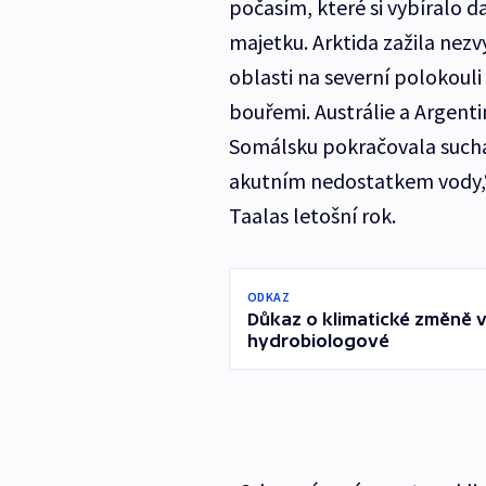
počasím, které si vybíralo d
majetku. Arktida zažila nez
oblasti na severní polokoul
bouřemi. Austrálie a Argenti
Somálsku pokračovala sucha
akutním nedostatkem vody,“
Taalas letošní rok.
ODKAZ
Důkaz o klimatické změně v 
hydrobiologové