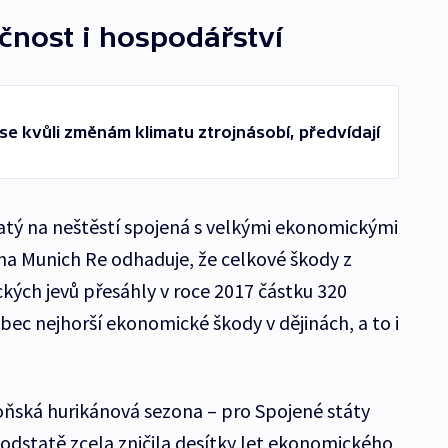
čnost i hospodářství
se kvůli změnám klimatu ztrojnásobí, předvídají
atý na neštěstí spojená s velkými ekonomickými
na Munich Re odhaduje, že celkové škody z
kých jevů přesáhly v roce 2017 částku 320
ůbec nejhorší ekonomické škody v dějinách, a to i
oňská hurikánová sezona – pro Spojené státy
 podstatě zcela zničila desítky let ekonomického