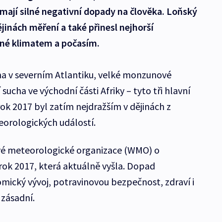
mají silné negativní dopady na člověka. Loňský
ějinách měření a také přinesl nejhorší
né klimatem a počasím.
na v severním Atlantiku, velké monzunové
 sucha ve východní části Afriky – tyto tři hlavní
rok 2017 byl zatím nejdražším v dějinách z
eorologických událostí.
vé meteorologické organizace (WMO) o
rok 2017, která aktuálně vyšla. Dopad
ický vývoj, potravinovou bezpečnost, zdraví i
 zásadní.