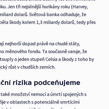
ku. Jen tři nejsilnější hurikány roku (Harvey,
miliard dolarů. Světová banka odhaduje, že
ěla škody kolem 1,3 miliardy dolarů, tedy přes
í nejhorší dopad právě na chudé státy,
ho měnového fondu. Ta současně varuje, že
stouply o jeden stupeň Celsia a škody z toho by
ký růst v chudších zemích.
ační rizika podceňujeme
 také množství nemocí a úmrtí spojených s
ije v oblastech s potenciálně smrtícími