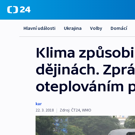
Hlavní události
Ukrajina
Volby
Domácí
Klima způsobi
dějinách. Zpr
oteplováním p
kar
22. 3. 2018
|
Zdroj:
ČT24
,
WMO