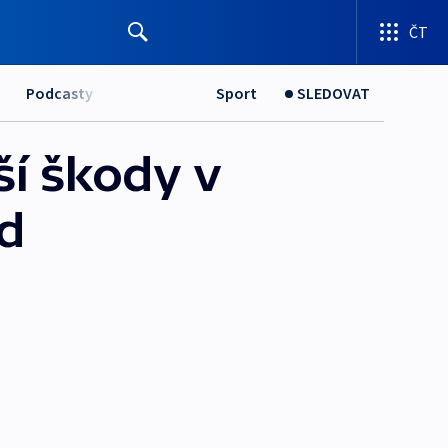
ČT
Podcasty
Sport
SLEDOVAT
ší škody v
d