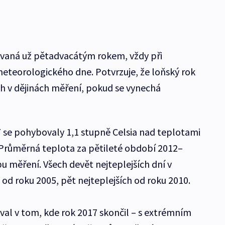
dávaná už pětadvacátým rokem, vždy při
meteorologického dne. Potvrzuje, že loňský rok
ích v dějinách měření, pokud se vynechá
7 se pohybovaly 1,1 stupně Celsia nad teplotami
 Průměrná teplota za pětileté období 2012–
bu měření. Všech devět nejteplejších dní v
od roku 2005, pět nejteplejších od roku 2010.
al v tom, kde rok 2017 skončil – s extrémním