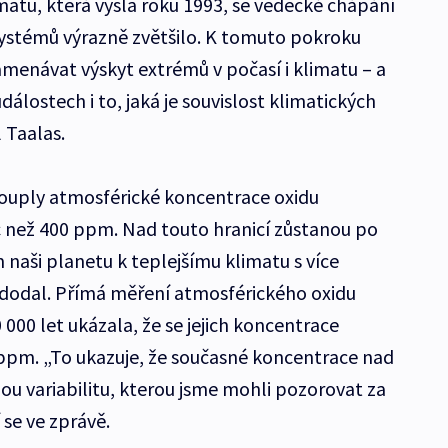
matu, která vyšla roku 1993, se vědecké chápání
ystémů výrazně zvětšilo. K tomuto pokroku
amenávat výskyt extrémů v počasí i klimatu – a
dálostech i to, jaká je souvislost klimatických
 Taalas.
touply atmosférické koncentrace oxidu
c než 400 ppm. Nad touto hranicí zůstanou po
naši planetu k teplejšímu klimatu s více
“ dodal. Přímá měření atmosférického oxidu
 000 let ukázala, že se jejich koncentrace
ppm. „To ukazuje, že současné koncentrace nad
ou variabilitu, kterou jsme mohli pozorovat za
 se ve zprávě.