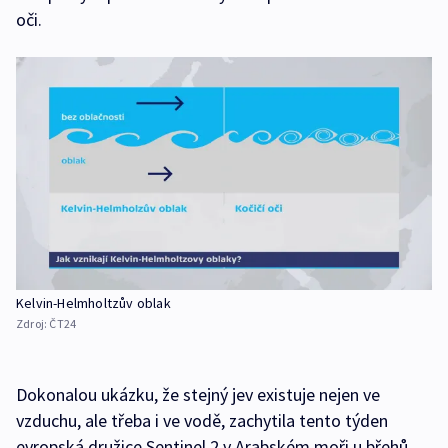
oči.
Kelvin-Helmholtzův oblak
Zdroj:
ČT24
Dokonalou ukázku, že stejný jev existuje nejen ve
vzduchu, ale třeba i ve vodě, zachytila tento týden
evropská družice Sentinel 2 v Arabském moři u břehů