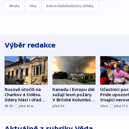
Mraky
Vlny
Kelvin-Helmholtzovy oblaky
Výběr redakce
Rusové útočili na
Kanadu i Evropu dál
Účastníci po
Charkov a Oděsu.
sužují lesní požáry.
Pride upozorň
Údery hlásí i úřady v
V Britské Kolumbii
trvající nerov
Bělgorodu
evakuovali tisíce lidí
společensko
08:39
před 42
m
před 5
h
včera
před 17
h
atmosféru
Aktuálně z rubriky
Věda