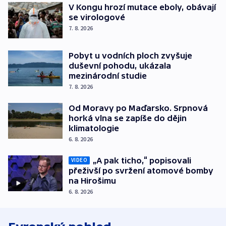
V Kongu hrozí mutace eboly, obávají
se virologové
7. 8. 2026
Pobyt u vodních ploch zvyšuje
duševní pohodu, ukázala
mezinárodní studie
7. 8. 2026
Od Moravy po Maďarsko. Srpnová
horká vlna se zapíše do dějin
klimatologie
6. 8. 2026
„A pak ticho,“ popisovali
VIDEO
přeživší po svržení atomové bomby
na Hirošimu
6. 8. 2026