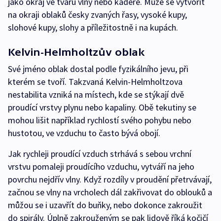
jako okraj ve tvaru vlny nebo kadeře. Může se vytvořit
na okraji oblaků česky zvaných řasy, vysoké kupy,
slohové kupy, slohy a příležitostně i na kupách.
Kelvin-Helmholtzův oblak
Své jméno oblak dostal podle fyzikálního jevu, při
kterém se tvoří. Takzvaná Kelvin-Helmholtzova
nestabilita vzniká na místech, kde se stýkají dvě
proudící vrstvy plynu nebo kapaliny. Obě tekutiny se
mohou lišit například rychlostí svého pohybu nebo
hustotou, ve vzduchu to často bývá obojí.
Jak rychleji proudící vzduch strhává s sebou vrchní
vrstvu pomaleji proudícího vzduchu, vytváří na jeho
povrchu nejdřív vlny. Když rozdíly v proudění přetrvávají,
začnou se vlny na vrcholech dál zakřivovat do oblouků a
můžou se i uzavřít do buňky, nebo dokonce zakroužit
do spirály. Úplně zakrouženým se pak lidově říká kočičí