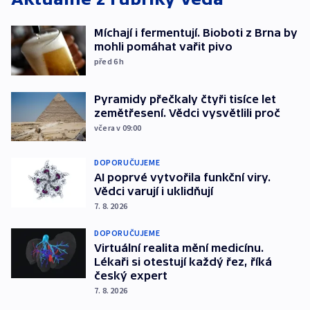
Míchají i fermentují. Bioboti z Brna by
mohli pomáhat vařit pivo
před 6
h
Pyramidy přečkaly čtyři tisíce let
zemětřesení. Vědci vysvětlili proč
včera v 09:00
DOPORUČUJEME
AI poprvé vytvořila funkční viry.
Vědci varují i uklidňují
7. 8. 2026
DOPORUČUJEME
Virtuální realita mění medicínu.
Lékaři si otestují každý řez, říká
český expert
7. 8. 2026