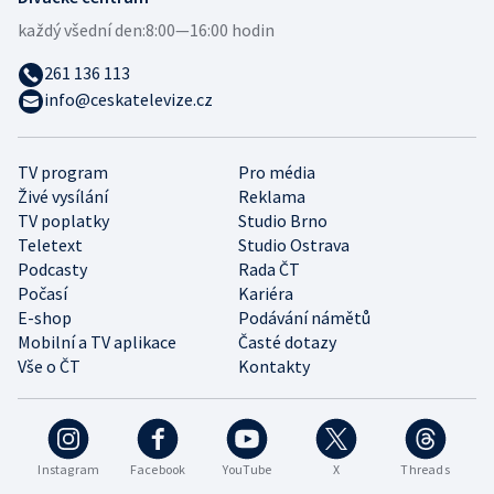
každý všední den:
8:00—16:00 hodin
261 136 113
info@ceskatelevize.cz
TV program
Pro média
Živé vysílání
Reklama
TV poplatky
Studio Brno
Teletext
Studio Ostrava
Podcasty
Rada ČT
Počasí
Kariéra
E-shop
Podávání námětů
Mobilní a TV aplikace
Časté dotazy
Vše o ČT
Kontakty
Instagram
Facebook
YouTube
X
Threads