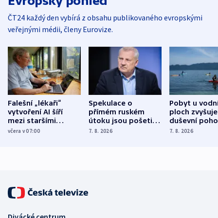
Evropský pohled
ČT24 každý den vybírá z obsahu publikovaného evropskými
veřejnými médii, členy Eurovize.
Falešní „lékaři“
Spekulace o
Pobyt u vodn
vytvoření AI šíří
přímém ruském
ploch zvyšuje
mezi staršími
útoku jsou pošetilé,
duševní poho
Poláky nebezpečné
míní estonský
ukázala
včera v 07:00
7. 8. 2026
7. 8. 2026
zdravotní rady
bezpečnostní
mezinárodní 
expert
Divácké centrum