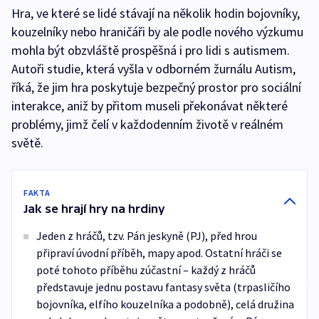
Hra, ve které se lidé stávají na několik hodin bojovníky,
kouzelníky nebo hraničáři by ale podle nového výzkumu
mohla být obzvláště prospěšná i pro lidi s autismem.
Autoři studie, která vyšla v odborném žurnálu Autism,
říká, že jim hra poskytuje bezpečný prostor pro sociální
interakce, aniž by přitom museli překonávat některé
problémy, jimž čelí v každodenním životě v reálném
světě.
FAKTA
Jak se hrají hry na hrdiny
Jeden z hráčů, tzv. Pán jeskyně (PJ), před hrou
připraví úvodní příběh, mapy apod. Ostatní hráči se
poté tohoto příběhu zúčastní – každý z hráčů
představuje jednu postavu fantasy světa (trpasličího
bojovníka, elfího kouzelníka a podobně), celá družina