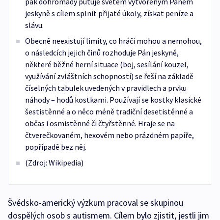
pak dohromady putuje světem vytvořeným Pánem
jeskyně s cílem splnit přijaté úkoly, získat peníze a
slávu.
Obecně neexistují limity, co hráči mohou a nemohou,
o následcích jejich činů rozhoduje Pán jeskyně,
některé běžné herní situace (boj, sesílání kouzel,
využívání zvláštních schopností) se řeší na základě
číselných tabulek uvedených v pravidlech a prvku
náhody – hodů kostkami. Používají se kostky klasické
šestistěnné a o něco méně tradiční desetistěnné a
občas i osmistěnné či čtyřstěnné. Hraje se na
čtverečkovaném, hexovém nebo prázdném papíře,
popřípadě bez něj.
(Zdroj: Wikipedia)
Švédsko-americký výzkum pracoval se skupinou
dospělých osob s autismem. Cílem bylo zjistit, jestli jim