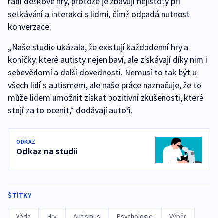
rádi deskové hry, protože je zbavují nejistoty při
setkávání a interakci s lidmi, čímž odpadá nutnost
konverzace.
„Naše studie ukázala, že existují každodenní hry a
koníčky, které autisty nejen baví, ale získávají díky nim i
sebevědomí a další dovednosti. Nemusí to tak být u
všech lidí s autismem, ale naše práce naznačuje, že to
může lidem umožnit získat pozitivní zkušenosti, které
stojí za to ocenit,“ dodávají autoři.
ODKAZ
Odkaz na studii
ŠTÍTKY
Věda
Hry
Autismus
Psychologie
Výběr