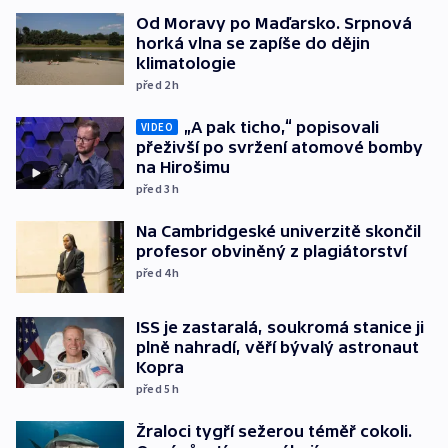
Od Moravy po Maďarsko. Srpnová
horká vlna se zapíše do dějin
klimatologie
před 2
h
„A pak ticho,“ popisovali
VIDEO
přeživší po svržení atomové bomby
na Hirošimu
před 3
h
Na Cambridgeské univerzitě skončil
profesor obviněný z plagiátorství
před 4
h
ISS je zastaralá, soukromá stanice ji
plně nahradí, věří bývalý astronaut
Kopra
před 5
h
Žraloci tygří sežerou téměř cokoli.