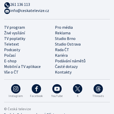
261 136 113
info@ceskatelevize.cz
TV program
Pro média
Živé vysílání
Reklama
TV poplatky
Studio Brno
Teletext
Studio Ostrava
Podcasty
Rada ČT
Počasí
Kariéra
E-shop
Podávání námětů
Mobilní a TV aplikace
Časté dotazy
Vše o ČT
Kontakty
Instagram
Facebook
YouTube
X
Threads
© Česká televize