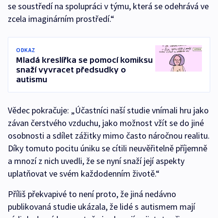
se soustředí na spolupráci v týmu, která se odehrává ve
zcela imaginárním prostředí.“
ODKAZ
Mladá kreslířka se pomocí komiksu
snaží vyvracet předsudky o
autismu
Vědec pokračuje: „Účastníci naší studie vnímali hru jako
závan čerstvého vzduchu, jako možnost vžít se do jiné
osobnosti a sdílet zážitky mimo často náročnou realitu.
Díky tomuto pocitu úniku se cítili neuvěřitelně příjemně
a mnozí z nich uvedli, že se nyní snaží její aspekty
uplatňovat ve svém každodenním životě.“
Příliš překvapivé to není proto, že jiná nedávno
publikovaná studie ukázala, že lidé s autismem mají