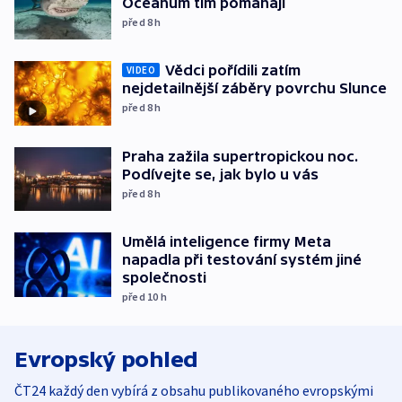
Oceánům tím pomáhají
před 8
h
Vědci pořídili zatím
VIDEO
nejdetailnější záběry povrchu Slunce
před 8
h
Praha zažila supertropickou noc.
Podívejte se, jak bylo u vás
před 8
h
Umělá inteligence firmy Meta
napadla při testování systém jiné
společnosti
před 10
h
Evropský pohled
ČT24 každý den vybírá z obsahu publikovaného evropskými