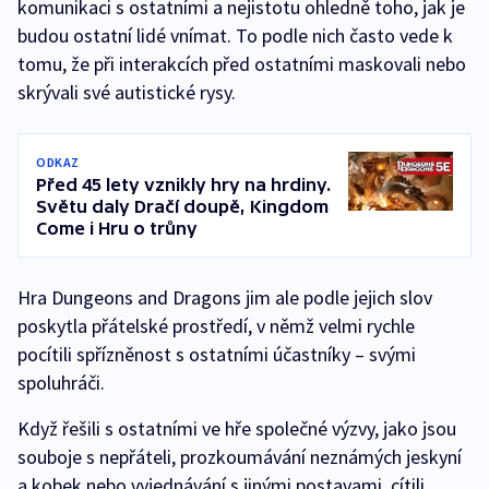
komunikaci s ostatními a nejistotu ohledně toho, jak je
budou ostatní lidé vnímat. To podle nich často vede k
tomu, že při interakcích před ostatními maskovali nebo
skrývali své autistické rysy.
ODKAZ
Před 45 lety vznikly hry na hrdiny.
Světu daly Dračí doupě, Kingdom
Come i Hru o trůny
Hra Dungeons and Dragons jim ale podle jejich slov
poskytla přátelské prostředí, v němž velmi rychle
pocítili spřízněnost s ostatními účastníky – svými
spoluhráči.
Když řešili s ostatními ve hře společné výzvy, jako jsou
souboje s nepřáteli, prozkoumávání neznámých jeskyní
a kobek nebo vyjednávání s jinými postavami, cítili