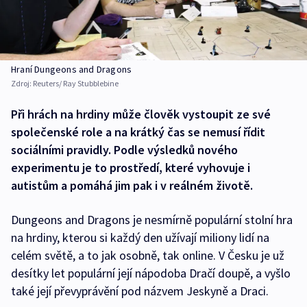
Hraní Dungeons and Dragons
Zdroj:
Reuters/ Ray Stubblebine
Při hrách na hrdiny může člověk vystoupit ze své
společenské role a na krátký čas se nemusí řídit
sociálními pravidly. Podle výsledků nového
experimentu je to prostředí, které vyhovuje i
autistům a pomáhá jim pak i v reálném životě.
Dungeons and Dragons je nesmírně populární stolní hra
na hrdiny, kterou si každý den užívají miliony lidí na
celém světě, a to jak osobně, tak online. V Česku je už
desítky let populární její nápodoba Dračí doupě, a vyšlo
také její převyprávění pod názvem Jeskyně a Draci.