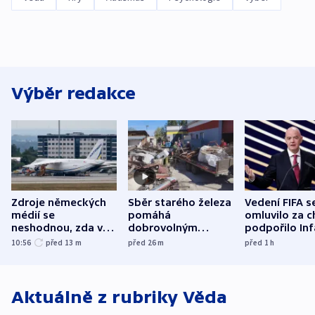
Výběr redakce
Zdroje německých
Sběr starého železa
Vedení FIFA s
médií se
pomáhá
omluvilo za c
neshodnou, zda v
dobrovolným
podpořilo Inf
letadle ohroženém
hasičům financovat
UEFA trvá na
10:56
před 13
m
před 26
m
před 1
h
v Lipsku dronem
techniku i akce
bojkotu
byla munice
Aktuálně z rubriky
Věda