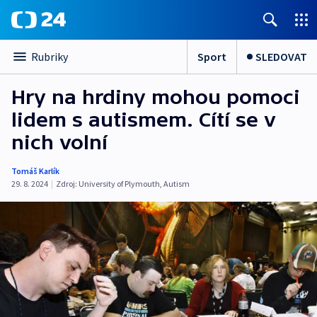
Sport
SLEDOVAT
Rubriky
Hry na hrdiny mohou pomoci
lidem s autismem. Cítí se v
nich volní
Tomáš Karlík
29. 8. 2024
|
Zdroj:
University of Plymouth
,
Autism