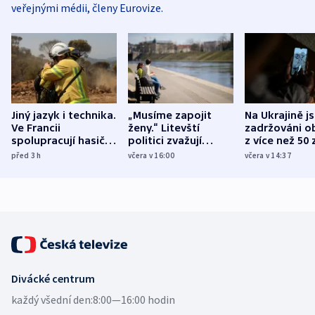
veřejnými médii, členy Eurovize.
Jiný jazyk i technika.
„Musíme zapojit
Na Ukrajině j
Ve Francii
ženy.“ Litevští
zadržováni o
spolupracují hasiči z
politici zvažují
z více než 50 
různých zemí
dohodu o
Bojovali na s
před 3
h
včera v 16:00
včera v 14:37
demografii
Ruska
Divácké centrum
každý všední den:
8:00—16:00 hodin