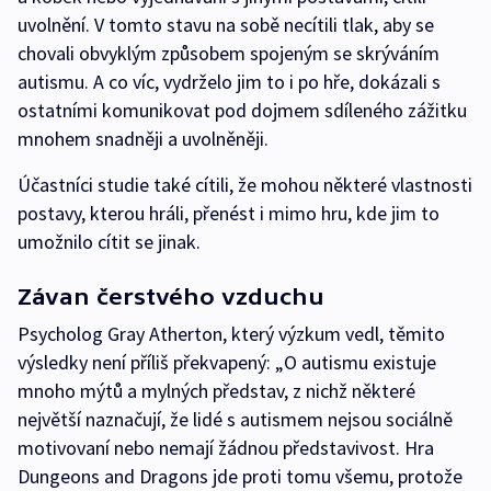
uvolnění. V tomto stavu na sobě necítili tlak, aby se
chovali obvyklým způsobem spojeným se skrýváním
autismu. A co víc, vydrželo jim to i po hře, dokázali s
ostatními komunikovat pod dojmem sdíleného zážitku
mnohem snadněji a uvolněněji.
Účastníci studie také cítili, že mohou některé vlastnosti
postavy, kterou hráli, přenést i mimo hru, kde jim to
umožnilo cítit se jinak.
Závan čerstvého vzduchu
Psycholog Gray Atherton, který výzkum vedl, těmito
výsledky není příliš překvapený: „O autismu existuje
mnoho mýtů a mylných představ, z nichž některé
největší naznačují, že lidé s autismem nejsou sociálně
motivovaní nebo nemají žádnou představivost. Hra
Dungeons and Dragons jde proti tomu všemu, protože