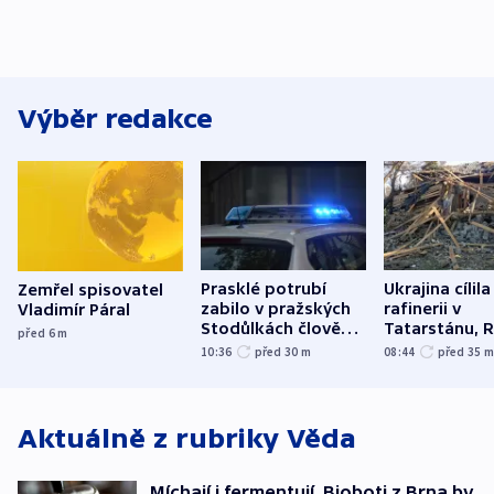
Výběr redakce
Prasklé potrubí
Ukrajina cílila
Zemřel spisovatel
zabilo v pražských
rafinerii v
Vladimír Páral
Stodůlkách člověka,
Tatarstánu, 
před 6
m
další jsou zranění
útočilo na Su
10:36
před 30
m
08:44
před 35
Oděsu
Aktuálně z rubriky
Věda
Míchají i fermentují. Bioboti z Brna by