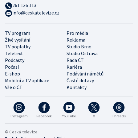
261 136 113
info@ceskatelevize.cz
TV program
Pro média
Živé vysílání
Reklama
TV poplatky
Studio Brno
Teletext
Studio Ostrava
Podcasty
Rada ČT
Počasí
Kariéra
E-shop
Podávání námětů
Mobilní a TV aplikace
Časté dotazy
Vše o ČT
Kontakty
Instagram
Facebook
YouTube
X
Threads
© Česká televize