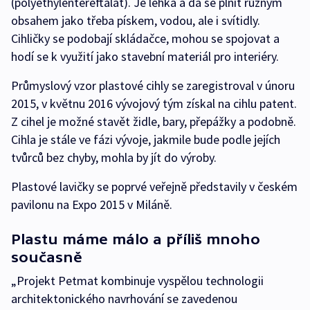
(polyethylentereftalát). Je lehká a dá se plnit různým
obsahem jako třeba pískem, vodou, ale i svítidly.
Cihličky se podobají skládačce, mohou se spojovat a
hodí se k využití jako stavební materiál pro interiéry.
Průmyslový vzor plastové cihly se zaregistroval v únoru
2015, v květnu 2016 vývojový tým získal na cihlu patent.
Z cihel je možné stavět židle, bary, přepážky a podobně.
Cihla je stále ve fázi vývoje, jakmile bude podle jejích
tvůrců bez chyby, mohla by jít do výroby.
Plastové lavičky se poprvé veřejně představily v českém
pavilonu na Expo 2015 v Miláně.
Plastu máme málo a příliš mnoho
současně
„Projekt Petmat kombinuje vyspělou technologii
architektonického navrhování se zavedenou