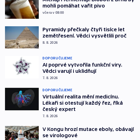
mohli pomáhat vařit pivo
včera v 08:00
Pyramidy přečkaly čtyři tisíce let
zemětřesení. Vědci vysvětlili proč
8. 8. 2026
DOPORUČUJEME
AI poprvé vytvořila funkční viry.
Vědci varují i uklidňují
7. 8. 2026
DOPORUČUJEME
Virtuální realita mění medicínu.
Lékaři si otestují každý řez, říká
český expert
7. 8. 2026
V Kongu hrozí mutace eboly, obávají
se virologové