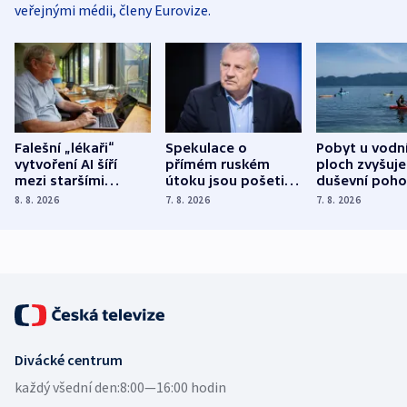
veřejnými médii, členy Eurovize.
Falešní „lékaři“
Spekulace o
Pobyt u vodn
vytvoření AI šíří
přímém ruském
ploch zvyšuje
mezi staršími
útoku jsou pošetilé,
duševní poho
Poláky nebezpečné
míní estonský
ukázala
8. 8. 2026
7. 8. 2026
7. 8. 2026
zdravotní rady
bezpečnostní
mezinárodní 
expert
Divácké centrum
každý všední den:
8:00—16:00 hodin