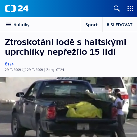
Sport
SLEDOVAT
Rubriky
Ztroskotání lodě s haitskými
uprchlíky nepřežilo 15 lidí
ČT24
29. 7. 2009
29. 7. 2009
|
Zdroj:
ČT24