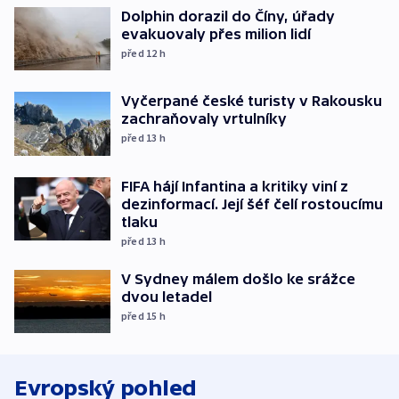
Dolphin dorazil do Číny, úřady
evakuovaly přes milion lidí
před 12
h
Vyčerpané české turisty v Rakousku
zachraňovaly vrtulníky
před 13
h
FIFA hájí Infantina a kritiky viní z
dezinformací. Její šéf čelí rostoucímu
tlaku
před 13
h
V Sydney málem došlo ke srážce
dvou letadel
před 15
h
Evropský pohled