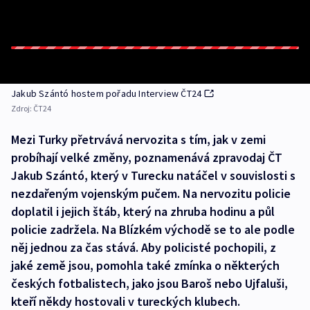
Jakub Szántó hostem pořadu Interview ČT24
Zdroj:
ČT24
Mezi Turky přetrvává nervozita s tím, jak v zemi
probíhají velké změny, poznamenává zpravodaj ČT
Jakub Szántó, který v Turecku natáčel v souvislosti s
nezdařeným vojenským pučem. Na nervozitu policie
doplatil i jejich štáb, který na zhruba hodinu a půl
policie zadržela. Na Blízkém východě se to ale podle
něj jednou za čas stává. Aby policisté pochopili, z
jaké země jsou, pomohla také zmínka o některých
českých fotbalistech, jako jsou Baroš nebo Ujfaluši,
kteří někdy hostovali v tureckých klubech.