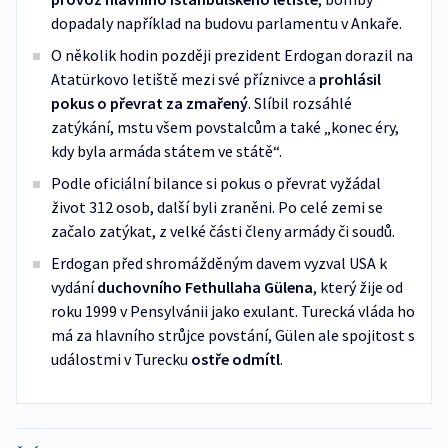
dopadaly například na budovu parlamentu v Ankaře.
O několik hodin později prezident Erdogan dorazil na
Atatürkovo letiště mezi své příznivce a
prohlásil
pokus o převrat za zmařený
. Slíbil rozsáhlé
zatýkání, mstu všem povstalcům a také „konec éry,
kdy byla armáda státem ve státě“.
Podle oficiální bilance si pokus o převrat vyžádal
život 312 osob, další byli zraněni. Po celé zemi se
začalo zatýkat, z velké části členy armády či soudů.
Erdogan před shromážděným davem vyzval USA k
vydání
duchovního Fethullaha Gülena
, který žije od
roku 1999 v Pensylvánii jako exulant. Turecká vláda ho
má za hlavního strůjce povstání, Gülen ale spojitost s
událostmi v Turecku
ostře odmítl
.