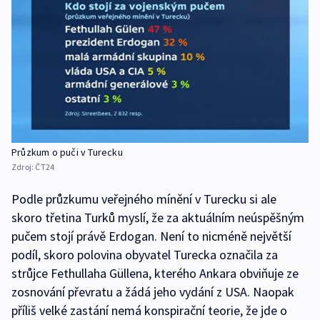
Průzkum o puči v Turecku
Zdroj:
ČT24
Podle průzkumu veřejného mínění v Turecku si ale
skoro třetina Turků myslí, že za aktuálním neúspěšným
pučem stojí právě Erdogan. Není to nicméně největší
podíl, skoro polovina obyvatel Turecka označila za
strůjce Fethullaha Güllena, kterého Ankara obviňuje ze
zosnování převratu a žádá jeho vydání z USA. Naopak
příliš velké zastání nemá konspirační teorie, že jde o