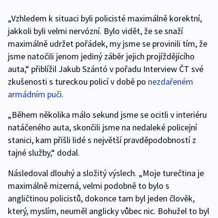
„Vzhledem k situaci byli policisté maximálně korektní,
jakkoli byli velmi nervózní. Bylo vidět, že se snaží
maximálně udržet pořádek, my jsme se provinili tím, že
jsme natočili jenom jediný záběr jejich projíždějícího
auta,“ přiblížil Jakub Szántó v pořadu Interview ČT své
zkušenosti s tureckou policí v době po
nezdařeném
armádním puči
.
„Během několika málo sekund jsme se ocitli v interiéru
natáčeného auta, skončili jsme na nedaleké policejní
stanici, kam přišli lidé s největší pravděpodobností z
tajné služby,“ dodal.
Následoval dlouhý a složitý výslech. „Moje turečtina je
maximálně mizerná, velmi podobně to bylo s
angličtinou policistů, dokonce tam byl jeden člověk,
který, myslím, neuměl anglicky vůbec nic. Bohužel to byl