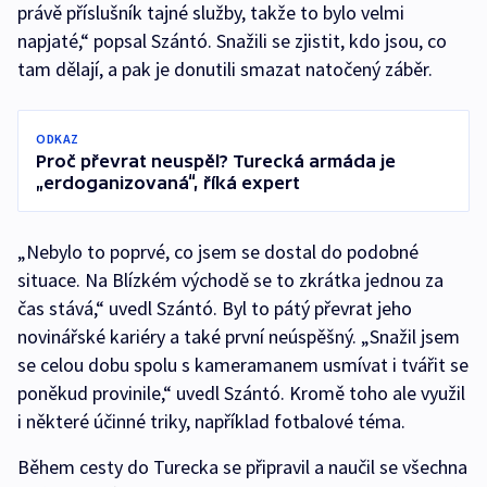
právě příslušník tajné služby, takže to bylo velmi
napjaté,“ popsal Szántó. Snažili se zjistit, kdo jsou, co
tam dělají, a pak je donutili smazat natočený záběr.
ODKAZ
Proč převrat neuspěl? Turecká armáda je
„erdoganizovaná“, říká expert
„Nebylo to poprvé, co jsem se dostal do podobné
situace. Na Blízkém východě se to zkrátka jednou za
čas stává,“ uvedl Szántó. Byl to pátý převrat jeho
novinářské kariéry a také první neúspěšný. „Snažil jsem
se celou dobu spolu s kameramanem usmívat i tvářit se
poněkud provinile,“ uvedl Szántó. Kromě toho ale využil
i některé účinné triky, například fotbalové téma.
Během cesty do Turecka se připravil a naučil se všechna