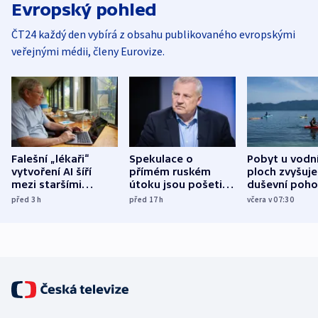
Evropský pohled
ČT24 každý den vybírá z obsahu publikovaného evropskými
veřejnými médii, členy Eurovize.
Falešní „lékaři“
Spekulace o
Pobyt u vodn
vytvoření AI šíří
přímém ruském
ploch zvyšuje
mezi staršími
útoku jsou pošetilé,
duševní poho
Poláky nebezpečné
míní estonský
ukázala
před 3
h
před 17
h
včera v 07:30
zdravotní rady
bezpečnostní
mezinárodní 
expert