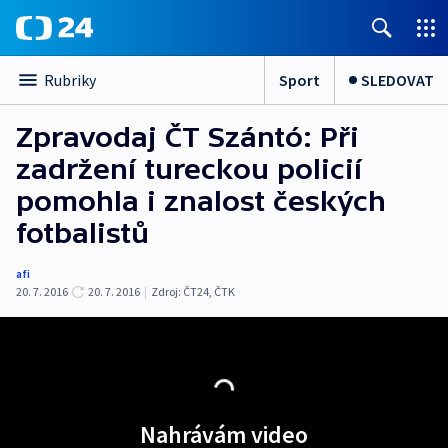
Sport
SLEDOVAT
Rubriky
Zpravodaj ČT Szántó: Při
zadržení tureckou policií
pomohla i znalost českých
fotbalistů
afi
20. 7. 2016
20. 7. 2016
|
Zdroj:
ČT24, ČTK
Nahrávám video