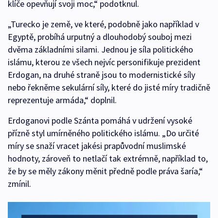
klíče opevňují svoji moc,“ podotknul.
„Turecko je země, ve které, podobně jako například v
Egyptě, probíhá urputný a dlouhodobý souboj mezi
dvěma základními silami. Jednou je síla politického
islámu, kterou ze všech nejvíc personifikuje prezident
Erdogan, na druhé straně jsou to modernistické síly
nebo řekněme sekulární síly, které do jisté míry tradičně
reprezentuje armáda,“ doplnil.
Erdoganovi podle Szánta pomáhá v udržení vysoké
přízně styl umírněného politického islámu. „Do určité
míry se snaží vracet jakési prapůvodní muslimské
hodnoty, zároveň to netlačí tak extrémně, například to,
že by se měly zákony měnit předně podle práva šaría,“
zmínil.