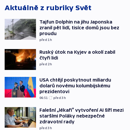
Aktuálně z rubriky
Svět
Tajfun Dolphin na jihu Japonska
zranil pět lidí, tisíce domů jsou bez
proudu
před 1
h
Ruský útok na Kyjev a okolí zabil
čtyři lidi
před 2
h
USA chtějí poskytnout miliardu
dolarů novému kolumbijskému
prezidentovi
06:51
před 3
h
Falešní „lékaři“ vytvoření AI šíří mezi
staršími Poláky nebezpečné
zdravotní rady
před 3
h