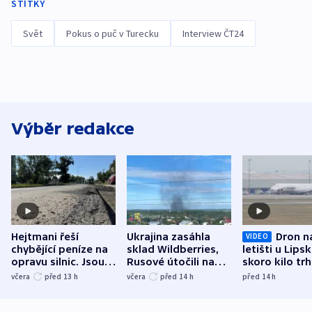
ŠTÍTKY
Svět
Pokus o puč v Turecku
Interview ČT24
Výběr redakce
Hejtmani řeší
Ukrajina zasáhla
Dron n
VIDEO
chybějící peníze na
sklad Wildberries,
letišti u Lips
opravu silnic. Jsou
Rusové útočili na
skoro kilo trh
nenárokové, namítá
trh, hasiče či
indicie ukazuj
včera
před 13
h
včera
před 14
h
před 14
h
ministerstvo
stadion
Rusko