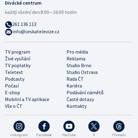
Divácké centrum
každý všední den:
8:00—16:00 hodin
261 136 113
info@ceskatelevize.cz
TV program
Pro média
Živé vysílání
Reklama
TV poplatky
Studio Brno
Teletext
Studio Ostrava
Podcasty
Rada ČT
Počasí
Kariéra
E-shop
Podávání námětů
Mobilní a TV aplikace
Časté dotazy
Vše o ČT
Kontakty
Instagram
Facebook
YouTube
X
Threads