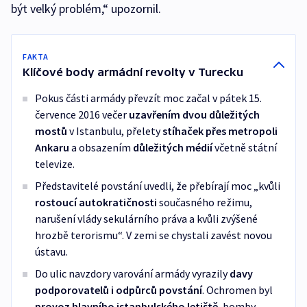
být velký problém,“ upozornil.
FAKTA
Klíčové body armádní revolty v Turecku
Pokus části armády převzít moc začal v pátek 15.
července 2016 večer
uzavřením dvou důležitých
mostů
v Istanbulu, přelety
stíhaček přes metropoli
Ankaru
a obsazením
důležitých médií
včetně státní
televize.
Představitelé povstání uvedli, že přebírají moc „kvůli
rostoucí autokratičnosti
současného režimu,
narušení vlády sekulárního práva a kvůli zvýšené
hrozbě terorismu“. V zemi se chystali zavést novou
ústavu.
Do ulic navzdory varování armády vyrazily
davy
podporovatelů i odpůrců povstání
. Ochromen byl
provoz hlavního istanbulského letiště
, bomby