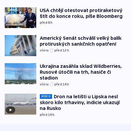
USA chtějí otestovat protiraketový
štít do konce roku, píše Bloomberg
před 8
h
Americký Senát schválil velký balík
protiruských sankčních opatření
včera
před 12
h
Ukrajina zasáhla sklad Wildberries,
Rusové útočili na trh, hasiče či
stadion
včera
před 14
h
Dron na letišti u Lipska nesl
VIDEO
skoro kilo trhaviny, indicie ukazují
na Rusko
před 14
h