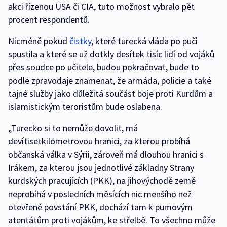
akci řízenou USA či CIA, tuto možnost vybralo pět
procent respondentů.
Nicméně pokud
čistky
, které turecká vláda po puči
spustila a které se už dotkly desítek tisíc lidí od vojáků
přes soudce po učitele, budou pokračovat, bude to
podle zpravodaje znamenat, že armáda, policie a také
tajné služby jako důležitá součást boje proti Kurdům a
islamistickým teroristům bude oslabena.
„Turecko si to nemůže dovolit, má
devítisetkilometrovou hranici, za kterou probíhá
občanská válka v Sýrii, zároveň má dlouhou hranici s
Irákem, za kterou jsou jednotlivé základny Strany
kurdských pracujících (PKK), na jihovýchodě země
neprobíhá v posledních měsících nic menšího než
otevřené povstání PKK, dochází tam k pumovým
atentátům proti vojákům, ke střelbě. To všechno může