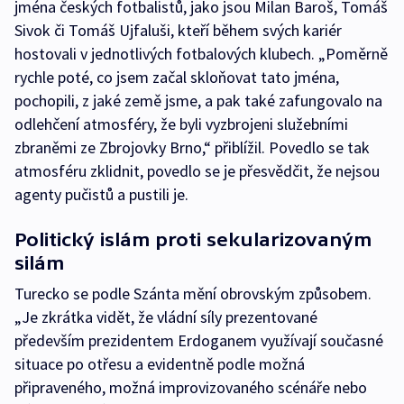
jména českých fotbalistů, jako jsou Milan Baroš, Tomáš
Sivok či Tomáš Ujfaluši, kteří během svých kariér
hostovali v jednotlivých fotbalových klubech. „Poměrně
rychle poté, co jsem začal skloňovat tato jména,
pochopili, z jaké země jsme, a pak také zafungovalo na
odlehčení atmosféry, že byli vyzbrojeni služebními
zbraněmi ze Zbrojovky Brno,“ přiblížil. Povedlo se tak
atmosféru zklidnit, povedlo se je přesvědčit, že nejsou
agenty pučistů a pustili je.
Politický islám proti sekularizovaným
silám
Turecko se podle Szánta mění obrovským způsobem.
„Je zkrátka vidět, že vládní síly prezentované
především prezidentem Erdoganem využívají současné
situace po otřesu a evidentně podle možná
připraveného, možná improvizovaného scénáře nebo